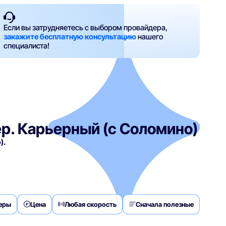
Если вы затрудняетесь с выбором провайдера,
закажите бесплатную консультацию
нашего
специалиста!
ер. Карьерный (с Соломино)
).
деры
Цена
Любая скорость
Сначала полезные