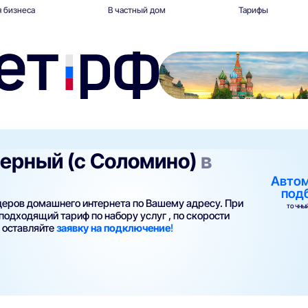
 бизнеса
В частный дом
Тарифы
ьерный (с Соломино)
в
Авто
под
йдеров домашнего интернета по Вашему адресу. При
ТОЧНЫЙ
одходящий тариф по набору услуг , по скорости
и оставляйте
заявку на подключение
!