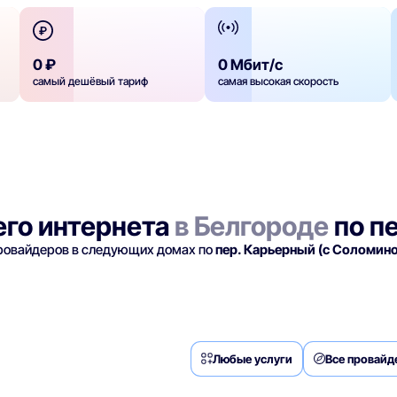
0 ₽
0 Мбит/с
самый дешёвый тариф
самая высокая скорость
го интернета
в Белгороде
по п
провайдеров в следующих домах по
пер. Карьерный (с Соломино
Любые услуги
Все провай