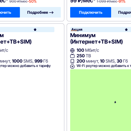
ес*
99 ₽/мес*
900 ₽/мес
-50%
1 099 ₽/мес
-91%
ючить
Подробнее —>
Подключить
Подро
Акция
WiFire
ум
Минимум
нет+ТВ+SIM)
(Интернет+ТВ+SIM)
ит/с
100
Мбит/с
250
ТВ
инут,
1000
SMS,
999
Гб
200
минут,
10
SMS,
30
Гб
утер можно добавить к тарифу
Wi-Fi роутер можно добавить к 