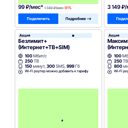
!
99 ₽/мес*
3 149 ₽
1 149 ₽/мес
-91%
Подключить
Подробнее —>
Подкл
Акция
Акция
WiFire
Безлимит+
Максим
(Интернет+ТВ+SIM)
(Интер
100
Мбит/с
100
Мб
250
ТВ
250
ТВ
150
минут,
300
SMS,
999
Гб
800
ми
Wi-Fi роутер можно добавить к тарифу
Wi-Fi ро
С
к
и
д
к
а
н
а
1