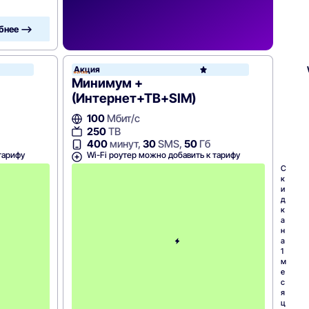
бнее —>
Акция
WiFire
Минимум +
(Интернет+ТВ+SIM)
100
Мбит/с
250
ТВ
400
минут,
30
SMS,
50
Гб
тарифу
Wi-Fi роутер можно добавить к тарифу
С
С
к
к
и
и
д
д
к
к
а
а
н
н
а
а
1
1
м
м
е
е
с
с
я
я
ц
ц