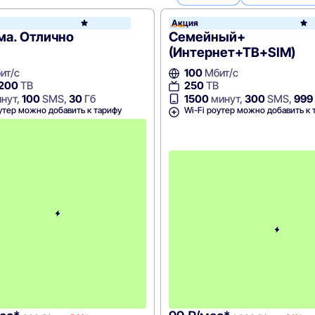
Акция
МТС
ма. Отлично
Семейный+
(Интернет+ТВ+SIM)
ит/с
100
Мбит/с
 200
ТВ
250
ТВ
нут,
100
SMS,
30
Гб
1500
минут,
300
SMS,
999
утер можно добавить к тарифу
Wi-Fi роутер можно добавить к 
С
к
и
д
к
а
5
0
%
н
а
2
м
е
с
я
ц
а