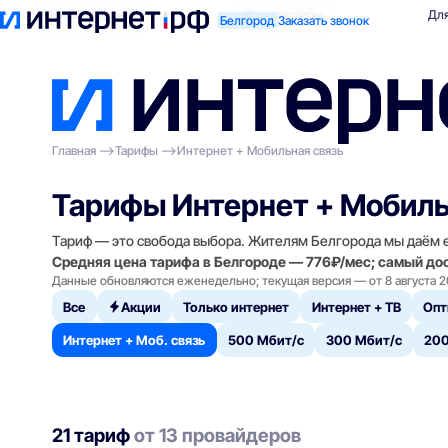
Поиск по адресу
Для квартиры
Для
Белгород
Заказать звонок
Главная
Тарифы
Интернет + Мобильная связь
Тарифы Интернет + Мобиль
Тариф — это свобода выбора. Жителям Белгорода мы даём е
Средняя цена тарифа в Белгороде — 776₽/мес; самый до
Данные обновляются еженедельно; текущая версия — от 8 августа 2
Все
Акции
Только интернет
Интернет + ТВ
Опт
Интернет + Моб. связь
500 Мбит/с
300 Мбит/с
200
21 тариф
от 13 провайдеров