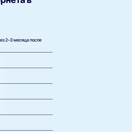
рез 2–3 месяца после
айдер бесплатно; роутер и
+ — семье с играми и 4K,
— точную цену
нда роутера (50–150₽),