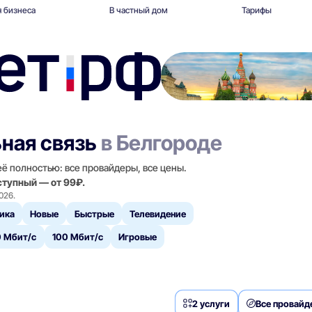
 бизнеса
В частный дом
Тарифы
ная связь
в Белгороде
ё полностью: все провайдеры, все цены.
ступный — от 99₽.
026.
ика
Новые
Быстрые
Телевидение
 Мбит/с
100 Мбит/с
Игровые
2 услуги
Все провай