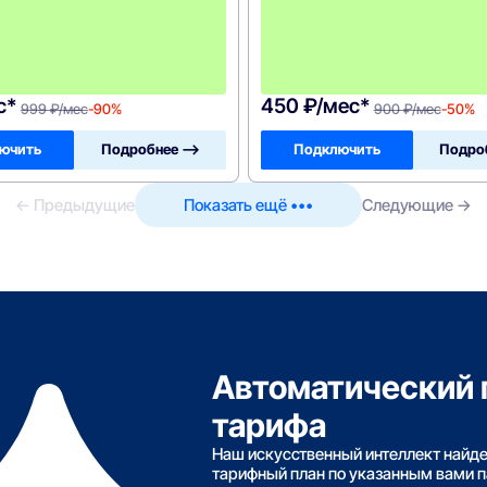
м
е
с
я
ц
!
с*
450 ₽/мес*
999 ₽/мес
-90%
900 ₽/мес
-50%
ючить
Подробнее —>
Подключить
Подро
← Предыдущие
Показать ещё •••
Следующие →
Автоматический 
тарифа
Наш искусственный интеллект найд
тарифный план по указанным вами 