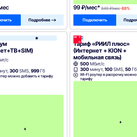
/мес
99 ₽/мес*
849 ₽/мес
-88%
ючить
Подробнее —>
Подключить
Подро
МТС
WiFire
ум
Тариф «РИИЛ плюс»
нет+ТВ+SIM)
(Интернет + KION +
мобильная связь)
ит/с
500
Мбит/с
300
минут,
100
SMS,
50
Гб
нут,
300
SMS,
999
Гб
WI-FI роутер в рассрочку можно
утер можно добавить к тарифу
тарифу
С
к
и
д
к
а
н
а
1