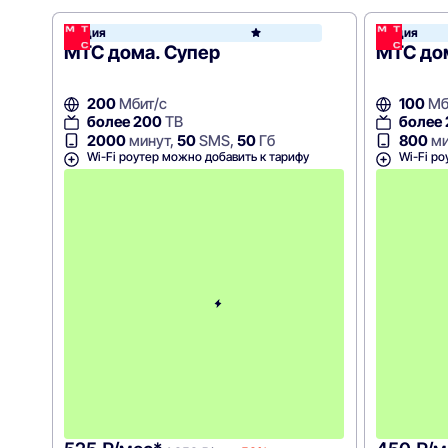
Акция
Акция
МТС
МТС дома. Супер
МТС до
200
Мбит/с
100
Мб
более 200
ТВ
более
2000
минут,
50
SMS,
50
Гб
800
ми
Wi-Fi роутер можно добавить к тарифу
Wi-Fi ро
С
к
и
д
к
а
5
0
%
н
а
2
м
е
с
я
ц
а