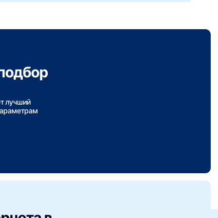
подбор
ет лучший
параметрам
рнета в