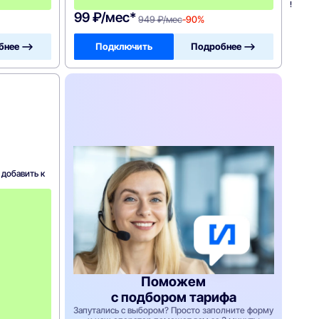
!
!
99 ₽/мес*
949 ₽/мес
-90%
бнее —>
Подключить
Подробнее —>
 добавить к
С
к
и
д
к
а
5
0
Поможем
%
н
с подбором тарифа
а
Запутались с выбором? Просто заполните форму
2