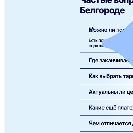
Белгороде
Можно ли постав
Есть почти у всех. Н
подключения.
Где заканчивает
Граница — точка вход
Как выбрать тар
домашняя сеть — ваш
Отталкивайтесь от за
Актуальны ли це
гигабит — тяжёлым ф
Мы следим за актуал
Какие ещё плат
зафиксирует заявка.
Абонплата — фиксиро
Чем отличается 
платное ТВ-оборудов