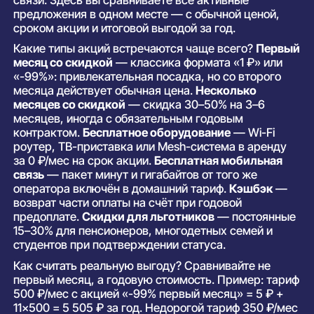
предложения в одном месте — с обычной ценой,
сроком акции и итоговой выгодой за год.
Какие типы акций встречаются чаще всего?
Первый
месяц со скидкой
— классика формата «1 ₽» или
«-99%»: привлекательная посадка, но со второго
месяца действует обычная цена.
Несколько
месяцев со скидкой
— скидка 30–50% на 3–6
месяцев, иногда с обязательным годовым
контрактом.
Бесплатное оборудование
— Wi-Fi
роутер, ТВ-приставка или Mesh-система в аренду
за 0 ₽/мес на срок акции.
Бесплатная мобильная
связь
— пакет минут и гигабайтов от того же
оператора включён в домашний тариф.
Кэшбэк
—
возврат части оплаты на счёт при годовой
предоплате.
Скидки для льготников
— постоянные
15–30% для пенсионеров, многодетных семей и
студентов при подтверждении статуса.
Как считать реальную выгоду? Сравнивайте не
первый месяц, а годовую стоимость. Пример: тариф
500 ₽/мес с акцией «-99% первый месяц» = 5 ₽ +
11×500 = 5 505 ₽ за год. Недорогой тариф 350 ₽/мес