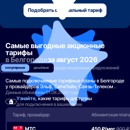
Подобрать оптимальный тариф
Самые выгодные акционные
тарифы
в Белгороде
за август 2026
среди акционных предложений
популярные
дешёвые
Самые подключаемые тарифные планы в Белгороде
у провайдеров Эльф, СитиЛайн, Связь-Телеком .
Данные обновлены 01.08.2026 года
Узнайте
, какие тарифы доступны
для подключения в вашем доме
Тариф, провайдер
Абонентская плат
МТС
450 ₽/мес
900 ₽