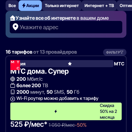
Все
Акции
Только интернет
Интернет + ТВ
Опти
Узнайте все об интернете
в вашем доме
Укажите адрес
16 тарифов
от 13 провайдеров
ФИЛЬТР
Акция
МТС
МТС дома. Супер
200
Мбит/с
более 200
ТВ
2000
минут,
50
SMS,
50
Гб
Wi-Fi роутер можно добавить к тарифу
Скидка
50% на 2
месяца
525 ₽/мес*
1 050 ₽/мес
-50%