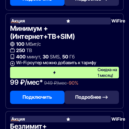
Акция
WiFire
Минимум +
(Интернет+ТВ+SIM)
100
Мбит/с
250
ТВ
400
минут,
30
SMS,
50
Гб
Wi-Fi роутер можно добавить к тарифу
Скидка на
1 месяц!
99 ₽/мес*
949 ₽/мес
-90%
Подключить
Подробнее —>
Акция
WiFire
Безлимит+