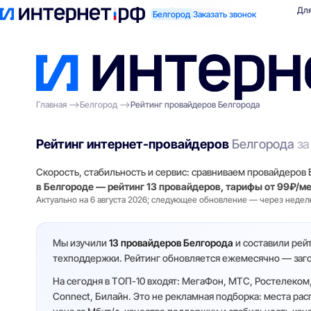
Поиск по адресу
Для квартиры
Для
Белгород
Заказать звонок
Главная
Белгород
Рейтинг провайдеров Белгорода
Рейтинг интернет-провайдеров
Белгорода
за
Скорость, стабильность и сервис: сравниваем провайдеров
в Белгороде — рейтинг 13 провайдеров, тарифы от 99₽/ме
Актуально на 6 августа 2026; следующее обновление — через недел
Мы изучили
13 провайдеров Белгорода
и составили рейт
техподдержки. Рейтинг обновляется ежемесячно — загол
На сегодня в ТОП-10 входят: МегаФон, МТС, Ростелеком,
Connect, Билайн. Это не рекламная подборка: места ра