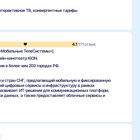
нтерактивное ТВ, конвергентные тарифы
аструктура фиксированных сервисов
стник рынка цифровых услуг в России. Компания
па, стабильности связи и интеграции контента и услуг для
4.1
171 отзыв
«Мобильные ТелеСистемы»).
айн‑кинотеатр KION.
ие в более чем 200 городах РФ.
е решение MegaФона в рамках конвергентной линейки
 и стран СНГ, предлагающий мобильную и фиксированную
ющий цифровые сервисы и инфраструктуру в рамках
ИнтернетРФ — мы поможем подобрать пакет и оформить
 развивает ИТ‑решения для коммуникационных платформ,
ки данных, а также предоставляет облачные сервисы и
зита специалиста для завершения подключения
е MegaФон?Ответ: объединение мобильной связи,
луга?Ответ: сервис доступен в регионах присутствия
ез ИнтернетРФ?Ответ: подайте заявку на сайте
рвис и оставить заявку
ания деталей.
м
ор