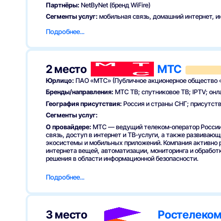
Партнёры:
NetByNet (бренд WiFire)
Сегменты услуг:
мобильная связь, домашний интернет, и
Технологии:
развитие мобильной передачи данных, инфр
Подробнее...
О провайдере
МегаФон — крупный федеральный оператор, активный уча
2 место
МТС
развивает сеть и сервисы, фокусируясь на скорости досту
домашних пользователей и корпоративного сектора.
Юрлицо:
ПАО «МТС» (Публичное акционерное общество 
Услуги
Бренды/направления:
МТС ТВ; спутниковое ТВ; IPTV; онл
География присутствия:
Россия и страны СНГ; присутств
Как подключиться
Сегменты услуг:
Через наш сервис ИнтернетРФ выберите подходяще
О провайдере:
МТС — ведущий телеком‑оператор России
связь, доступ в интернет и ТВ‑услуги, а также развива
Оформите заявку онлайн или через консультанта 
экосистемы и мобильных приложений. Компания активно
подключение
интернета вещей, автоматизации, мониторинга и обработ
Подтвердите адрес и согласуйте удобное время ви
решения в области информационной безопасности.
FAQ
Услуги
Подробнее...
Вопрос:
Какие сервисы доступны в конвергентной линейк
Как подключиться
интернета и ТВ в одном решении.
Вопрос:
Где доступна ус
MegaФона по России.
Вопрос:
Как начать подключение чер
Уточнить доступность услуг по адресу через наш се
ИнтернетРФ, далее наш менеджер свяжется для согласов
3 место
Ростелеко
Выбрать подходящий пакет услуг и оформить догов