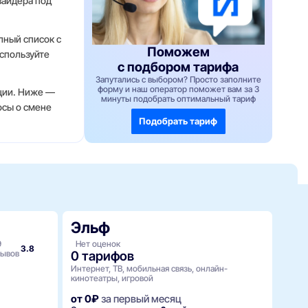
вайдера под
лный список с
Поможем
используйте
с подбором тарифа
Запутались с выбором? Просто заполните
форму и наш оператор поможет вам за 3
иции. Ниже —
минуты подобрать оптимальный тариф
осы о смене
Подобрать тариф
Эльф
Т2
Ин
9
Нет оценок
3.8
зывов
0 тарифов
Нет 
Интернет, ТВ, мобильная связь, онлайн-
7 т
кинотеатры, игровой
Интер
от 0₽
за первый месяц
от 