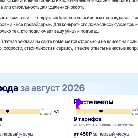
нала. Сравнительная таблица и карточки выше помогают выбрать про
а или стабильность для удалённой работы.
ные компании — от крупных брендов до районных провайдеров. По
ов» и «Все провайдеры». Для конкретного дома список сужается: 
олько тех, кто подключает вашу улицу и подъезд.
 Платная реклама на сайте помечается отдельно и не влияет на поз
 скорости, стабильности и сервису, а также ответы на частые вопр
рода
за август 2026
Ростелеком
171
32
4.1
отзыв
от
а
9 тарифов
В
Интернет, ТВ, онлайн-кинотеатры
а первый месяц
от 450₽
за первый месяц