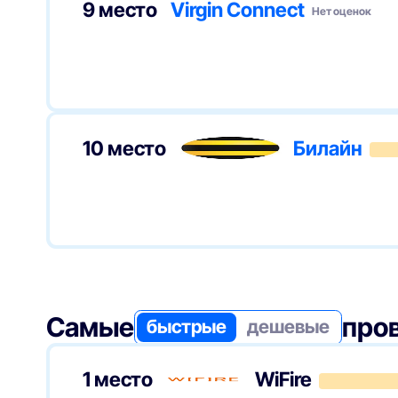
Русич-ТВН позиционируется как региональный поставщик
9 место
Virgin Connect
Нет оценок
комплексов и коммерческие объекты в Белгороде.
Компания предоставляет услуги связи через доступ в инт
инфраструктуру и профессиональную техническую подде
Услуги
Как подключиться
Оформите заявку через наш сервис ИнтернетРФ
10 место
Билайн
Выберите подходящий пакет услуг
Дождитесь подключения и настройки оборудования
FAQ
Как быстро можно подключиться?Сроки зависят от досту
максимально оперативно оформить подключение и запусти
— интернет и телевидение; доступны варианты конфигура
оформить заявку?Через сервис ИнтернетРФ: заполняете ф
настраивается оборудование.
Самые
про
быстрые
дешевые
1 место
WiFire