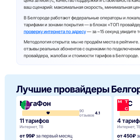
цена за Мбит/с, качество поддержки и стабильность ка
ваш сценарий: максимальная скорость, минимальная цен
В Белгороде работают федеральные операторы и локаль
тарифами и зонами покрытия — в блоках «ТОП провайдер
проверку интернета по адресу
— за ~15 секунд увидите т
Методология открыта: мы не продаём места в рейтинге.
отзывы реальных абонентов с оценками по подключению,
провайдера, жалобах и стоимости тарифов в Белгороде.
Лучшие провайдеры Белго
МегаФон
МТС
90
4.1
отзывов
11 тарифов
4 тариф
Интернет, ТВ
Интернет, Т
от 99₽
за первый месяц
от 450₽
з