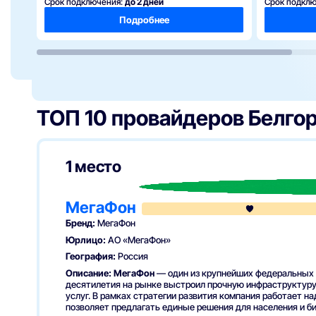
Срок подключения:
до 2 дней
Срок подкл
Подробнее
ТОП 10 провайдеров
Белго
1 место
МегаФон
Бренд:
МегаФон
Юрлицо:
АО «МегаФон»
География:
Россия
Описание:
МегаФон
— один из крупнейших федеральных о
десятилетия на рынке выстроил прочную инфраструктуру
услуг. В рамках стратегии развития компания работает на
позволяет предлагать единые решения для населения и би