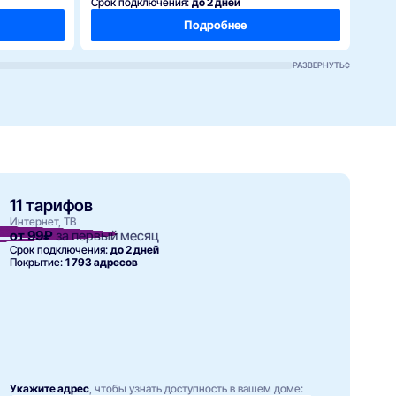
Срок подключения:
до 2 дней
Срок 
Подробнее
РАЗВЕРНУТЬ
11 тарифов
Интернет, ТВ
от 99₽
за первый месяц
Срок подключения:
до 2 дней
Покрытие:
1 793 адресов
Укажите адрес
, чтобы узнать доступность в вашем доме: