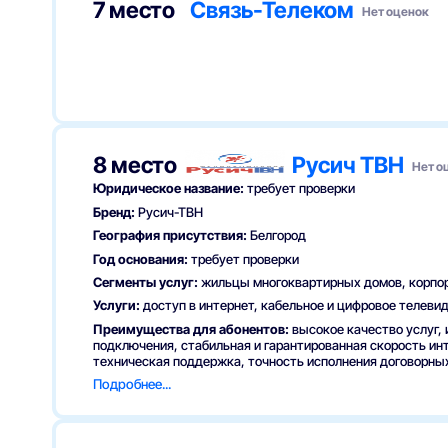
7 место
Связь-Телеком
Нет оценок
8 место
Русич ТВН
Нет о
Юридическое название:
требует проверки
Бренд:
Русич-ТВН
География присутствия:
Белгород
Год основания:
требует проверки
Сегменты услуг:
жильцы многоквартирных домов, корпо
Услуги:
доступ в интернет, кабельное и цифровое телеви
Преимущества для абонентов:
высокое качество услуг,
подключения, стабильная и гарантированная скорость и
техническая поддержка, точность исполнения договорны
Подробнее...
Принципы работы:
доступные тарифы, стремление к дол
О провайдере