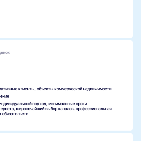
ценок
ративные клиенты, объекты коммерческой недвижимости
дение
 индивидуальный подход, минимальные сроки
нтернета, широкочайший выбор каналов, профессиональная
х обязательств
госрочному сотрудничеству