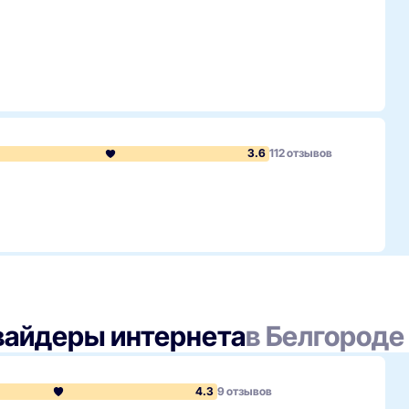
 связи, ориентированный на жителей крупных жилых
ернет и телевидение, опираясь на собственную сетевую
ржку.
3.6
112 отзывов
пности в вашем доме и инфраструктуры; мы стремимся
ть услуги.Какие услуги доступны в Белгороде?В портфеле
ций для разных типов пользователей и домов.Как
орму, оператор связывается, подбирается решение и
вайдеры интернета
в Белгороде
4.3
9 отзывов