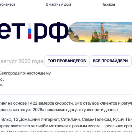
 бизнеса
В частный дом
Тарифы
 август 2026 года
ТОП ПРОВАЙДЕРОВ
ВСЕ ПРОВАЙДЕРЫ
 Белгорода по-настоящему.
с.
ю.
инг на основе 1 422 замеров скорости, 948 отзывов клиентов и регу
овок «за август 2026» показывает дату актуальности данных.
 Эльф, Т2 Домашний Интернет, СитиЛайн, Связь-Телеком, Русич ТВН,
спределяются по четырём метрикам с равным весом — реальная сред