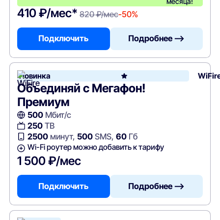
месяца!
410 ₽/мес*
820 ₽/мес
-50%
Подключить
Подробнее —>
Новинка
WiFir
Объединяй с Мегафон!
Премиум
500
Мбит/с
250
ТВ
2500
минут,
500
SMS,
60
Гб
Wi-Fi роутер можно добавить к тарифу
1 500 ₽/мес
Подключить
Подробнее —>