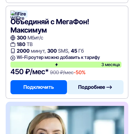
WiFire
Объединяй с МегаФон!
Максимум
300
Мбит/с
180
ТВ
2000
минут,
300
SMS,
45
Гб
Wi-Fi роутер можно добавить к тарифу
3 месяца
450 ₽/мес*
900 ₽/мес
-50%
Подключить
Подробнее —>