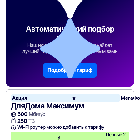
Автоматический подбор
тарифа
Наш искусственный интеллект найдет
лучший тарифный план по указанным вами
параметрам
Подобрать тариф
Акция
МегаФо
ДляДома Максимум
500
Мбит/с
250
ТВ
Wi-Fi роутер можно добавить к тарифу
Первые 2