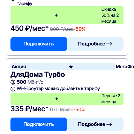
тарифу
Скидка
50% на 2
месяца
450 ₽/мес*
900 ₽/мес
-50%
Подключить
Подробнее —>
Акция
МегаФо
ДляДома Турбо
500
Мбит/с
Wi-Fi роутер можно добавить к тарифу
Первые 2
месяца!
335 ₽/мес*
670 ₽/мес
-50%
Подключить
Подробнее —>