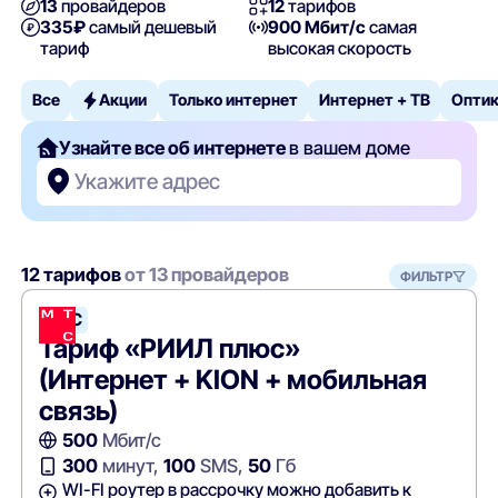
13
провайдеров
12
тарифов
335₽
самый дешевый
900 Мбит/с
самая
тариф
высокая скорость
Все
Акции
Только интернет
Интернет + ТВ
Опти
Узнайте все об интернете
в вашем доме
Укажите адрес
12 тарифов
от 13 провайдеров
ФИЛЬТР
МТС
Тариф «РИИЛ плюс»
(Интернет + KION + мобильная
связь)
500
Мбит/с
300
минут,
100
SMS,
50
Гб
WI-FI роутер в рассрочку можно добавить к