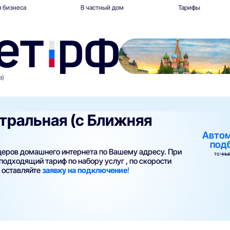
 бизнеса
В частный дом
Тарифы
а)
стральная (с Ближняя
Авто
под
йдеров домашнего интернета по Вашему адресу. При
ТОЧНЫЙ
одходящий тариф по набору услуг , по скорости
и оставляйте
заявку на подключение
!