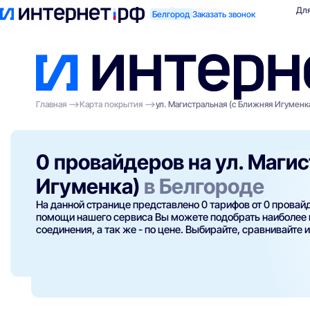
Поиск по адресу
Для квартиры
Для
Белгород
Заказать звонок
Главная
Карта покрытия
ул. Магистральная (с Ближняя Игуменк
0 провайдеров на ул. Маги
Игуменка)
в Белгороде
На данной странице представлено 0 тарифов от 0 прова
помощи нашего сервиса Вы можете подобрать наиболее п
соединения, а так же - по цене. Выбирайте, сравнивайте 