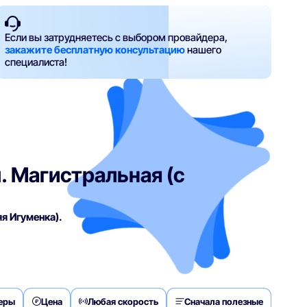
Если вы затрудняетесь с выбором провайдера,
закажите бесплатную консультацию
нашего
специалиста!
. Магистральная (с
яя Игуменка).
деры
Цена
Любая скорость
Сначала полезные