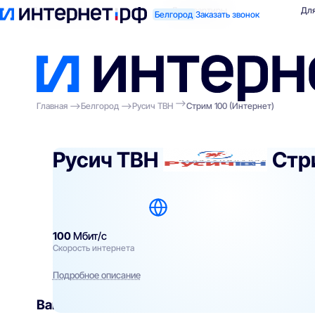
Поиск по адресу
Для квартиры
Для
Белгород
Заказать звонок
Главная
Белгород
Русич ТВН
Стрим 100 (Интернет)
Русич ТВН
Стр
100
Мбит/с
Скорость интернета
Подробное описание
Вам могут подойти
эти тарифы