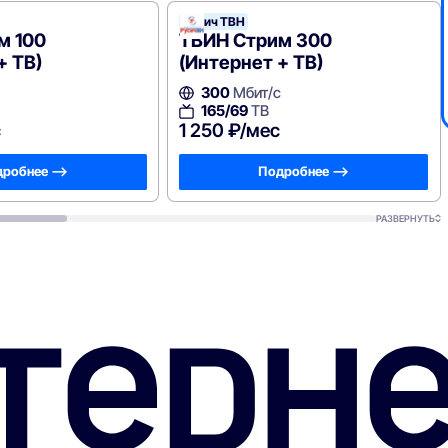
Русич ТВН
м 100
ТВИН Стрим 300
+ ТВ)
(Интернет + ТВ)
300
Мбит/с
165/69
ТВ
с
1 250 ₽/мес
робнее —>
Подробнее —>
РАЗВЕРНУТЬ