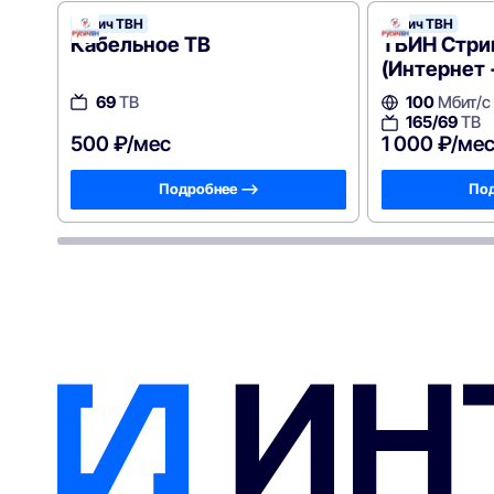
Русич ТВН
Русич ТВН
Кабельное ТВ
ТВИН Стри
(Интернет 
69
ТВ
100
Мбит/с
165/69
ТВ
500 ₽/мес
1 000 ₽/ме
Подробнее —>
Под