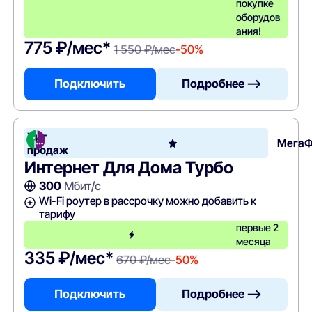
покупке
оборудов
ания!
775 ₽/мес*
1 550 ₽/мес
-50%
Подключить
Подробнее —>
Хит
Мега
продаж
Интернет Для Дома Турбо
300
Мбит/с
Wi-Fi роутер в рассрочку можно добавить к
тарифу
первые 2
месяца
335 ₽/мес*
670 ₽/мес
-50%
Подключить
Подробнее —>