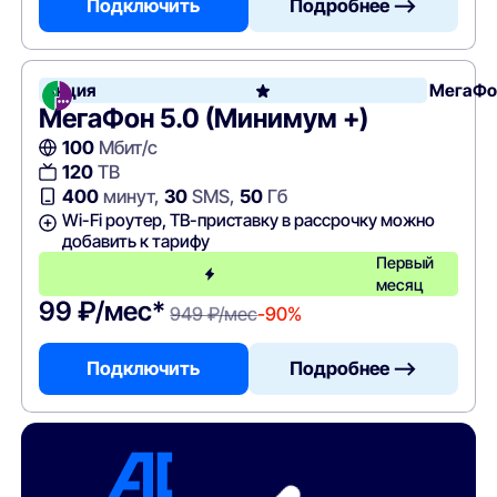
Подключить
Подробнее —>
Акция
МегаФо
МегаФон 5.0 (Минимум +)
100
Мбит/с
120
ТВ
400
минут,
30
SMS,
50
Гб
Wi-Fi роутер, ТВ-приставку в рассрочку можно
добавить к тарифу
Первый
месяц
99 ₽/мес*
949 ₽/мес
-90%
Подключить
Подробнее —>