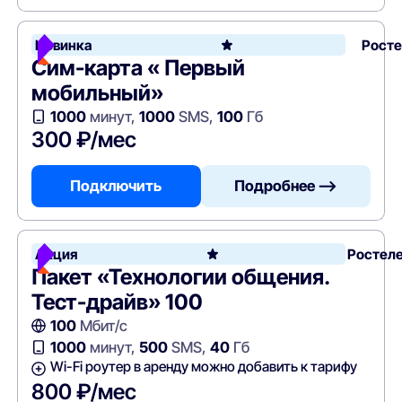
Новинка
Рост
Сим-карта « Первый
мобильный»
1000
минут,
1000
SMS,
100
Гб
300 ₽/мес
Подключить
Подробнее —>
Акция
Ростел
Пакет «Технологии общения.
Тест-драйв» 100
100
Мбит/с
1000
минут,
500
SMS,
40
Гб
Wi-Fi роутер в аренду можно добавить к тарифу
800 ₽/мес