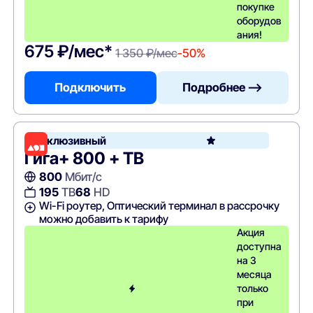
покупке
оборудов
ания!
675 ₽/мес*
1 350 ₽/мес
-50%
Подключить
Подробнее —>
Эксклюзивный
Гига+ 800 + ТВ
800
Мбит/с
195
ТВ
68
HD
Wi-Fi роутер, Оптический терминал в рассрочку
можно добавить к тарифу
Акция
доступна
на 3
месяца
только
при