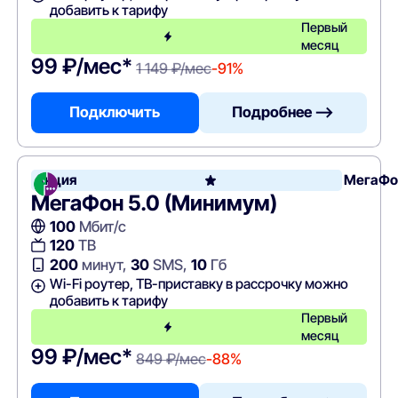
добавить к тарифу
Первый
месяц
99 ₽/мес*
1 149 ₽/мес
-91%
Подключить
Подробнее —>
Акция
МегаФо
МегаФон 5.0 (Минимум)
100
Мбит/с
120
ТВ
200
минут,
30
SMS,
10
Гб
Wi-Fi роутер, ТВ-приставку в рассрочку можно
добавить к тарифу
Первый
месяц
99 ₽/мес*
849 ₽/мес
-88%