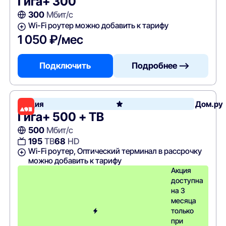
Гига+ 300
300
Мбит/с
Wi-Fi роутер можно добавить к тарифу
1 050 ₽/мес
Подключить
Подробнее —>
Акция
Дом.ру
Гига+ 500 + ТВ
500
Мбит/с
195
ТВ
68
HD
Wi-Fi роутер, Оптический терминал в рассрочку
можно добавить к тарифу
Акция
доступна
на 3
месяца
только
при