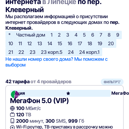
интернета
в Липецке
по пер.
Клеверный
Мы располагаем информацией о присутствии
интернет провайдеров в следующих домах по
пер.
Клеверный.
*
Частный дом
1
2
3
4
5
6
7
8
9
10
11
12
13
14
15
16
17
18
19
20
21
22
23
23 корп.5
24
24 корп.1
Не нашли номер своего дома? Мы поможем с
выбором
42 тарифа
от 4 провайдеров
ФИЛЬТР
Акция
МегаФо
МегаФон 5.0 (VIP)
100
Мбит/с
120
ТВ
2000
минут,
300
SMS,
999
Гб
Wi-Fi роутер, ТВ-приставку в рассрочку можно