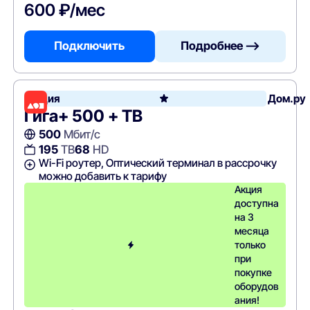
600 ₽/мес
Подключить
Подробнее —>
Акция
Дом.ру
Гига+ 500 + ТВ
500
Мбит/с
195
ТВ
68
HD
Wi-Fi роутер, Оптический терминал в рассрочку
можно добавить к тарифу
Акция
доступна
на 3
месяца
только
при
покупке
оборудов
ания!