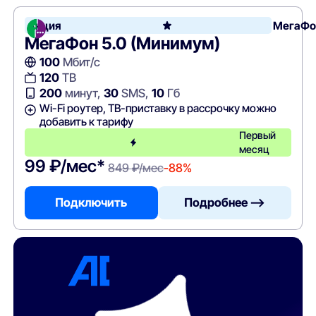
Акция
МегаФо
МегаФон 5.0 (Минимум)
100
Мбит/с
120
ТВ
200
минут,
30
SMS,
10
Гб
Wi-Fi роутер, ТВ-приставку в рассрочку можно
добавить к тарифу
Первый
месяц
99 ₽/мес*
849 ₽/мес
-88%
Подключить
Подробнее —>