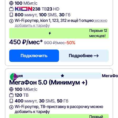
100
Мбит/с
238
ТВ
23
HD
800
минут,
100
SMS,
30
Гб
Wi-Fi роутер, kion 1, 123, 312 и ещё 1 опцию
можно
добавить к тарифу
Первые 12
месяцев!
450 ₽/мес*
900 ₽/мес
-50%
Подключить
Подробнее —>
Акция
МегаФо
МегаФон 5.0 (Минимум +)
100
Мбит/с
120
ТВ
400
минут,
30
SMS,
50
Гб
Wi-Fi роутер, ТВ-приставку в рассрочку можно
добавить к тарифу
Первый