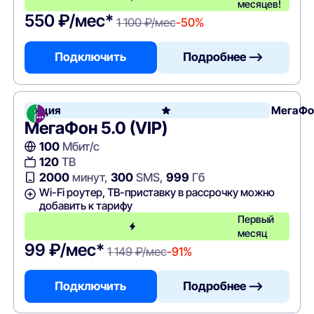
месяцев!
550 ₽/мес*
1 100 ₽/мес
-50%
Подключить
Подробнее —>
Акция
МегаФо
МегаФон 5.0 (VIP)
100
Мбит/с
120
ТВ
2000
минут,
300
SMS,
999
Гб
Wi-Fi роутер, ТВ-приставку в рассрочку можно
добавить к тарифу
Первый
месяц
99 ₽/мес*
1 149 ₽/мес
-91%
Подключить
Подробнее —>