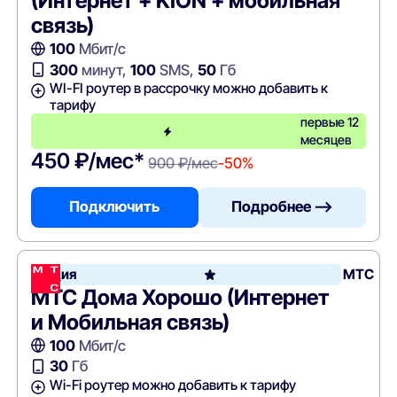
(Интернет + KION + мобильная
связь)
100
Мбит/с
300
минут,
100
SMS,
50
Гб
WI-FI роутер в рассрочку можно добавить к
тарифу
первые 12
месяцев
450 ₽/мес*
900 ₽/мес
-50%
Подключить
Подробнее —>
Акция
МТС
МТС Дома Хорошо (Интернет
и Мобильная связь)
100
Мбит/с
30
Гб
Wi-Fi роутер можно добавить к тарифу