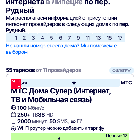
интернета
в Липецке
по пер.
Рудный
Мы располагаем информацией о присутствии
интернет провайдеров в следующих домах по
пер.
Рудный.
1
2
3
4
5
6
7
9
11
13
15
17
Не нашли номер своего дома? Мы поможем с
выбором
55 тарифов
от 11 провайдеров
ФИЛЬТР
Акция
МТС
МТС Дома Супер (Интернет,
ТВ и Мобильная связь)
100
Мбит/с
250+
ТВ
88
HD
2000
минут,
50
SMS,
∞
Гб
Wi-Fi роутер можно добавить к тарифу
Первые 12