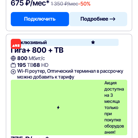
675 ₽/мес*
1 350 ₽/мес
-50%
Подключить
Подробнее —>
Эксклюзивный
Гига+ 800 + ТВ
800
Мбит/с
195
ТВ
68
HD
Wi-Fi роутер, Оптический терминал в рассрочку
можно добавить к тарифу
Акция
доступна
на 3
месяца
только
при
покупке
оборудов
ания!