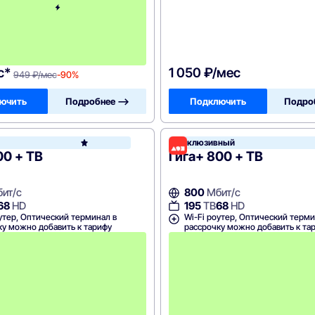
й
м
е
с
я
ц
с*
1 050 ₽/мес
949 ₽/мес
-90%
ючить
Подробнее —>
Подключить
Подро
Эксклюзивный
Дом.ру
00 + ТВ
Гига+ 800 + ТВ
ит/с
800
Мбит/с
68
HD
195
ТВ
68
HD
утер, Оптический терминал в
Wi-Fi роутер, Оптический терми
ку можно добавить к тарифу
рассрочку можно добавить к та
А
к
ц
и
я
д
о
с