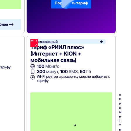
я
Подобрать тариф
ц
бнее —>
Эксклюзивный
Тариф «РИИЛ плюс»
(Интернет + KION +
мобильная связь)
100
Мбит/с
тарифу
300
минут,
100
SMS,
50
Гб
WI-FI роутер в рассрочку можно добавить к
тарифу
п
е
р
в
ы
е
1
2
м