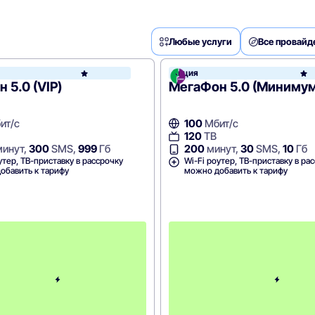
Любые услуги
Все провай
Акция
МегаФон
 5.0 (VIP)
МегаФон 5.0 (Минимум
ит/с
100
Мбит/с
120
ТВ
инут,
300
SMS,
999
Гб
200
минут,
30
SMS,
10
Гб
утер, ТВ-приставку в рассрочку
Wi-Fi роутер, ТВ-приставку в ра
обавить к тарифу
можно добавить к тарифу
П
е
р
в
ы
й
м
е
с