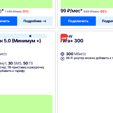
я
ц
с*
99 ₽/мес*
1 149 ₽/мес
-91%
849 ₽/мес
-88%
ючить
Подробнее —>
Подключить
Подро
Дом.ру
МегаФон
 5.0 (Минимум +)
Гига+ 300
ит/с
300
Мбит/с
Wi-Fi роутер можно добавить к 
нут,
30
SMS,
50
Гб
утер, ТВ-приставку в рассрочку
обавить к тарифу
П
е
р
в
ы