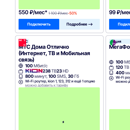
в
!
550 ₽/мес*
99 ₽/ме
1 100 ₽/мес
-50%
Подключить
Подробнее —>
Подкл
МТС
Акция
МТС Дома Отлично
МегаФон
(Интернет, ТВ и Мобильная
связь)
100
Мб
100
Мбит/с
120
ТВ
238
ТВ
23
HD
400
ми
800
минут,
100
SMS,
30
Гб
Wi-Fi ро
Wi-Fi роутер, kion 1, 123, 312 и ещё 1 опцию
можно д
можно добавить к тарифу
П
е
р
в
ы
е
1
2
м
е