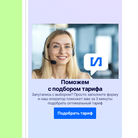
т
у
п
н
а
н
а
3
м
е
с
я
ц
а
т
о
л
Поможем
ь
к
с подбором тарифа
о
Запутались с выбором? Просто заполните форму
п
и наш оператор поможет вам за 3 минуты
р
подобрать оптимальный тариф
и
п
Подобрать тариф
о
к
у
п
к
е