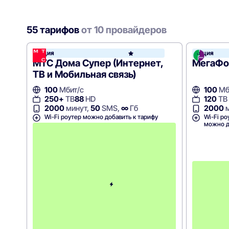
55 тарифов
от 10 провайдеров
Акция
Акция
МТС
МТС Дома Супер (Интернет,
МегаФон
ТВ и Мобильная связь)
100
Мбит/с
100
Мб
250+
ТВ
88
HD
120
ТВ
2000
минут,
50
SMS,
∞
Гб
2000
м
Wi-Fi роутер можно добавить к тарифу
Wi-Fi ро
можно д
П
е
р
в
ы
е
1
2
м
е
с
я
ц
е