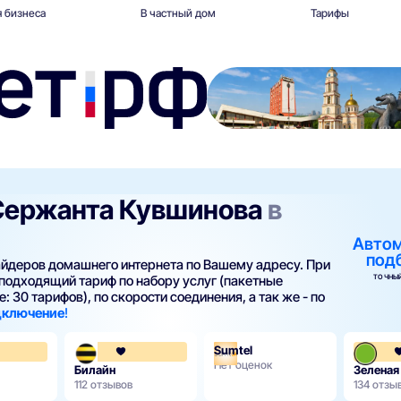
 бизнеса
В частный дом
Тарифы
 Сержанта Кувшинова
в
Авто
под
вайдеров домашнего интернета по Вашему адресу. При
ТОЧНЫЙ
подходящий тариф по набору услуг (пакетные
: 30 тарифов), по скорости соединения, а так же - по
одключение
!
Sumtel
4.3
3.6
Нет оценок
Билайн
Зеленая
112 отзывов
134 отзы