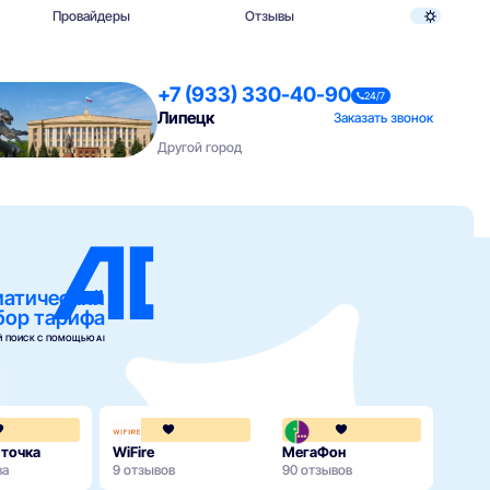
Провайдеры
Отзывы
+7 (933) 330-40-90
24/7
Липецк
Заказать звонок
Другой город
матический
бор тарифа
 ПОИСК С ПОМОЩЬЮ AI
4.3
4.3
 точка
WiFire
МегаФон
МТС
ва
9 отзывов
90 отзывов
171 о