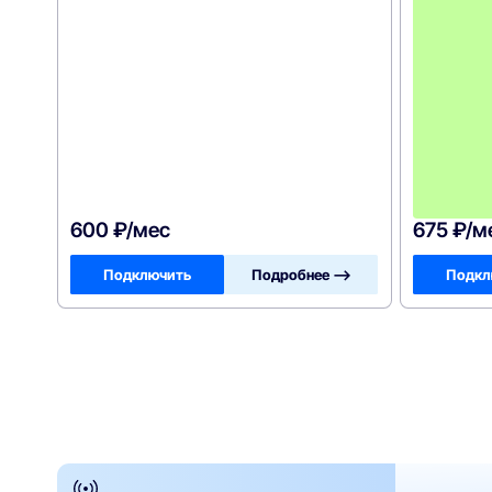
600 ₽/мес
675 ₽/м
Подключить
Подробнее —>
Подкл