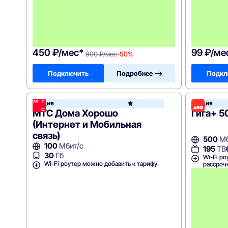
с
я
ц
е
в
!
450 ₽/мес*
99 ₽/ме
900 ₽/мес
-50%
Подключить
Подробнее —>
Подкл
Акция
Акция
МТС
МТС Дома Хорошо
Гига+ 5
(Интернет и Мобильная
связь)
500
Мб
100
Мбит/с
195
ТВ
30
Гб
Wi-Fi ро
Wi-Fi роутер можно добавить к тарифу
рассроч