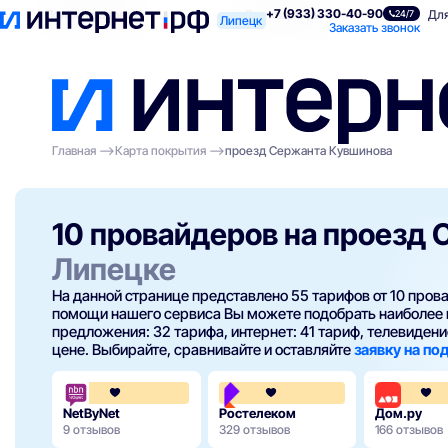
+7 (933) 330-40-90
Поиск по адресу
Для квартиры
Для
24/7
Липецк
Заказать звонок
Главная
Карта покрытия
проезд Сержанта Кувшинова
10 провайдеров на проезд
Липецке
На данной странице представлено 55 тарифов от 10 про
помощи нашего сервиса Вы можете подобрать наиболее 
предложения: 32 тарифа, интернет: 41 тариф, телевидение
цене. Выбирайте, сравнивайте и оставляйте
заявку на п
3.7
3.8
NetByNet
Ростелеком
Дом.ру
9 отзывов
329 отзывов
166 отзывов