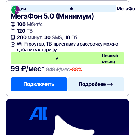
Акция
МегаФо
МегаФон 5.0 (Минимум)
100
Мбит/с
120
ТВ
200
минут,
30
SMS,
10
Гб
Wi-Fi роутер, ТВ-приставку в рассрочку можно
добавить к тарифу
Первый
месяц
99 ₽/мес*
849 ₽/мес
-88%
Подключить
Подробнее —>