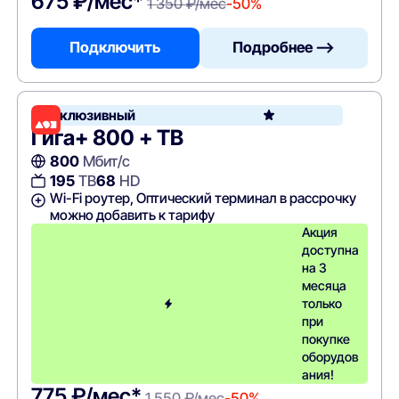
675 ₽/мес*
1 350 ₽/мес
-50%
Подключить
Подробнее —>
Эксклюзивный
Гига+ 800 + ТВ
800
Мбит/с
195
ТВ
68
HD
Wi-Fi роутер, Оптический терминал в рассрочку
можно добавить к тарифу
Акция
доступна
на 3
месяца
только
при
покупке
оборудов
ания!
775 ₽/мес*
1 550 ₽/мес
-50%