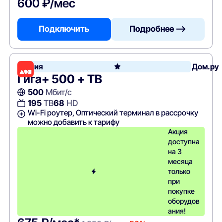
600 ₽/мес
Подключить
Подробнее —>
Акция
Дом.ру
Гига+ 500 + ТВ
500
Мбит/с
195
ТВ
68
HD
Wi-Fi роутер, Оптический терминал в рассрочку
можно добавить к тарифу
Акция
доступна
на 3
месяца
только
при
покупке
оборудов
ания!