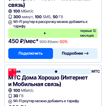
связь)
100
Мбит/с
300
минут,
100
SMS,
50
Гб
WI-FI роутер в рассрочку можно добавить к
тарифу
первые 12
месяцев
450 ₽/мес*
900 ₽/мес
-50%
Подключить
Подробнее —>
Акция
МТС
МТС Дома Хорошо (Интернет
и Мобильная связь)
100
Мбит/с
30
Гб
Wi-Fi роутер можно добавить к тарифу