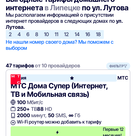
интернета
в Липецке
по ул. Лутова
Мы располагаем информацией о присутствии
интернет провайдеров в следующих домах по
ул.
Лутова.
2
4
6
8
10
11
12
14
16
18
Не нашли номер своего дома? Мы поможем с
выбором
47 тарифов
от 10 провайдеров
ФИЛЬТР
Акция
МТС
МТС Дома Супер (Интернет,
ТВ и Мобильная связь)
100
Мбит/с
250+
ТВ
88
HD
2000
минут,
50
SMS,
∞
Гб
Wi-Fi роутер можно добавить к тарифу
Первые 12
месяцев!