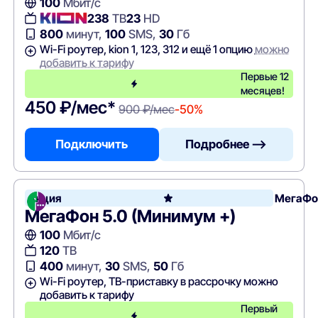
100
Мбит/с
238
ТВ
23
HD
800
минут,
100
SMS,
30
Гб
Wi-Fi роутер, kion 1, 123, 312 и ещё 1 опцию
можно
добавить к тарифу
Первые 12
месяцев!
450 ₽/мес*
900 ₽/мес
-50%
Подключить
Подробнее —>
Акция
МегаФо
МегаФон 5.0 (Минимум +)
100
Мбит/с
120
ТВ
400
минут,
30
SMS,
50
Гб
Wi-Fi роутер, ТВ-приставку в рассрочку можно
добавить к тарифу
Первый