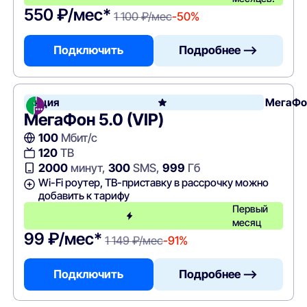
550 ₽/мес*
1 100 ₽/мес
-50%
Подключить
Подробнее —>
Акция
МегаФо
МегаФон 5.0 (VIP)
100
Мбит/с
120
ТВ
2000
минут,
300
SMS,
999
Гб
Wi-Fi роутер, ТВ-приставку в рассрочку можно
добавить к тарифу
Первый
месяц
99 ₽/мес*
1 149 ₽/мес
-91%
Подключить
Подробнее —>