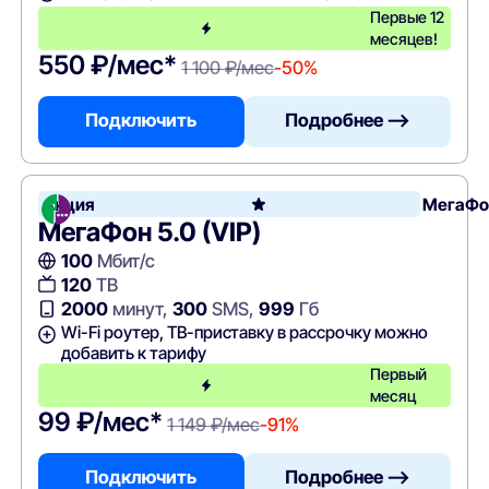
Первые 12
месяцев!
550 ₽/мес*
1 100 ₽/мес
-50%
Подключить
Подробнее —>
Акция
МегаФо
МегаФон 5.0 (VIP)
100
Мбит/с
120
ТВ
2000
минут,
300
SMS,
999
Гб
Wi-Fi роутер, ТВ-приставку в рассрочку можно
добавить к тарифу
Первый
месяц
99 ₽/мес*
1 149 ₽/мес
-91%
Подключить
Подробнее —>