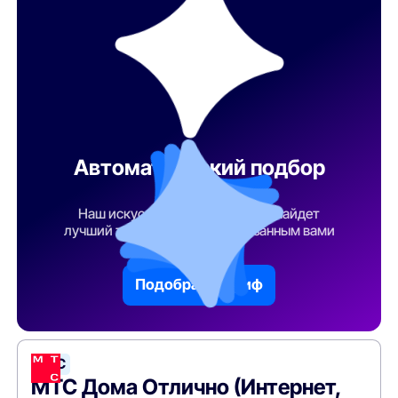
Автоматический подбор
тарифа
Наш искусственный интеллект найдет
лучший тарифный план по указанным вами
параметрам
Подобрать тариф
МТС
МТС Дома Отлично (Интернет,