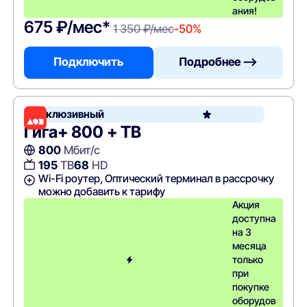
ания!
675 ₽/мес*
1 350 ₽/мес
-50%
Подключить
Подробнее —>
Эксклюзивный
Гига+ 800 + ТВ
800
Мбит/с
195
ТВ
68
HD
Wi-Fi роутер, Оптический терминал в рассрочку
можно добавить к тарифу
Акция
доступна
на 3
месяца
только
при
покупке
оборудов