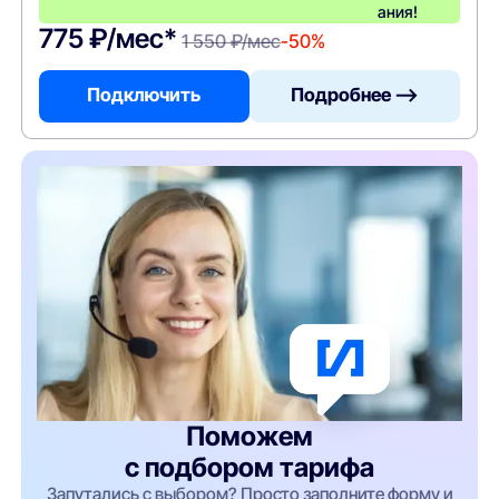
ания!
775 ₽/мес*
1 550 ₽/мес
-50%
Подключить
Подробнее —>
Поможем
с подбором тарифа
Запутались с выбором? Просто заполните форму и