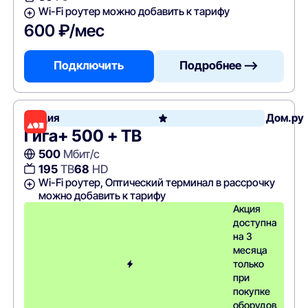
Wi-Fi роутер можно добавить к тарифу
600 ₽/мес
Подключить
Подробнее —>
Акция
Дом.ру
Гига+ 500 + ТВ
500
Мбит/с
195
ТВ
68
HD
Wi-Fi роутер, Оптический терминал в рассрочку
можно добавить к тарифу
Акция
доступна
на 3
месяца
только
при
покупке
оборудов