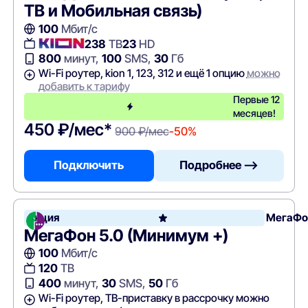
ТВ и Мобильная связь)
100
Мбит/с
238
ТВ
23
HD
800
минут,
100
SMS,
30
Гб
Wi-Fi роутер, kion 1, 123, 312 и ещё 1 опцию
можно
добавить к тарифу
Первые 12
месяцев!
450 ₽/мес*
900 ₽/мес
-50%
Подключить
Подробнее —>
Акция
МегаФо
МегаФон 5.0 (Минимум +)
100
Мбит/с
120
ТВ
400
минут,
30
SMS,
50
Гб
Wi-Fi роутер, ТВ-приставку в рассрочку можно