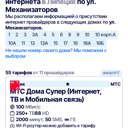
интернета
в Липецке
по ул.
Механизаторов
Мы располагаем информацией о присутствии
интернет провайдеров в следующих домах по
ул.
Механизаторов.
1
2
3
3А
4
5
6
8
9
10
10 корп.А
10А
11
13
13А
15
17
19
19А
19Б
Не нашли номер своего дома? Мы поможем с
выбором
55 тарифов
от 11 провайдеров
ФИЛЬТР
Акция
МТС
МТС Дома Супер (Интернет,
ТВ и Мобильная связь)
100
Мбит/с
250+
ТВ
88
HD
2000
минут,
50
SMS,
∞
Гб
Wi-Fi роутер можно добавить к тарифу