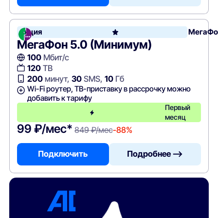
Акция
МегаФо
МегаФон 5.0 (Минимум)
100
Мбит/с
120
ТВ
200
минут,
30
SMS,
10
Гб
Wi-Fi роутер, ТВ-приставку в рассрочку можно
добавить к тарифу
Первый
месяц
99 ₽/мес*
849 ₽/мес
-88%
Подключить
Подробнее —>