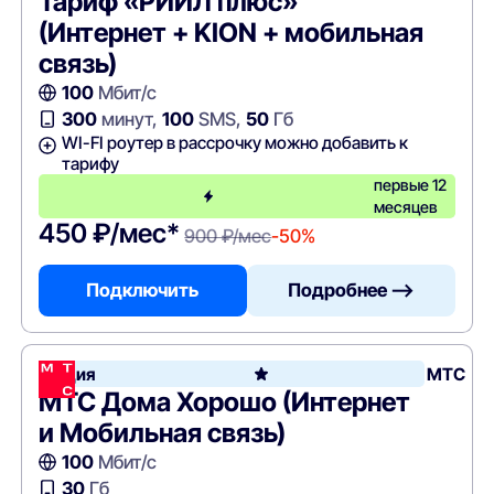
Тариф «РИИЛ плюс»
(Интернет + KION + мобильная
связь)
100
Мбит/с
300
минут,
100
SMS,
50
Гб
WI-FI роутер в рассрочку можно добавить к
тарифу
первые 12
месяцев
450 ₽/мес*
900 ₽/мес
-50%
Подключить
Подробнее —>
Акция
МТС
МТС Дома Хорошо (Интернет
и Мобильная связь)
100
Мбит/с
30
Гб