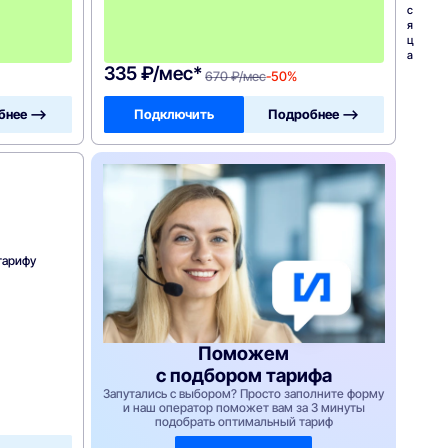
н
с
и
я
я
ц
!
а
335 ₽/мес*
670 ₽/мес
-50%
бнее —>
Подключить
Подробнее —>
тарифу
Поможем
с подбором тарифа
Запутались с выбором? Просто заполните форму
и наш оператор поможет вам за 3 минуты
подобрать оптимальный тариф