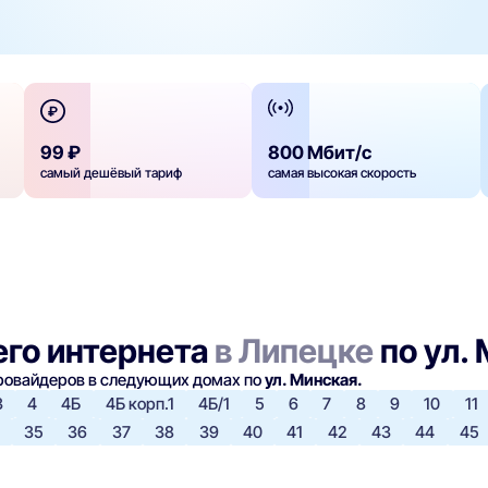
99 ₽
800 Мбит/с
самый дешёвый тариф
самая высокая скорость
го интернета
в Липецке
по ул.
провайдеров в следующих домах по
ул. Минская.
3
4
4Б
4Б корп.1
4Б/1
5
6
7
8
9
10
11
35
36
37
38
39
40
41
42
43
44
45