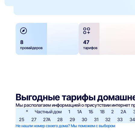
8
47
провайдеров
тарифов
Выгодные тарифы домашне
Мы располагаем информацией о присутствии интернет 
*
Частный дом
1
1А
1Б
1В
2
2А
25
27
27А
28
29
30
31
32
33
34
Не нашли номер своего дома? Мы поможем с выбором