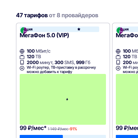
47 тарифов
от 8 провайдеров
Акция
Акция
МегаФ
МегаФон 5.0 (VIP)
МегаФо
100
Мбит/с
100
Мб
120
ТВ
120
ТВ
2000
минут,
300
SMS,
999
Гб
200
ми
Wi-Fi роутер, ТВ-приставку в рассрочку
Wi-Fi ро
можно добавить к тарифу
можно д
П
е
р
в
ы
й
м
е
с
я
ц
99 ₽/мес*
99 ₽/ме
1 149 ₽/мес
-91%