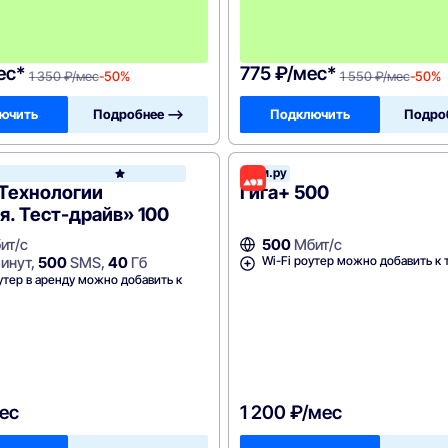
н
и
я
!
ес*
775 ₽/мес*
1 350 ₽/мес
-50%
1 550 ₽/мес
-50%
ючить
Подробнее —>
Подключить
Подро
елеком
Дом.ру
Ростелеком
«Технологии
Гига+ 500
. Тест-драйв» 100
ит/с
500
Мбит/с
Wi-Fi роутер можно добавить к 
инут,
500
SMS,
40
Гб
утер в аренду можно добавить к
ес
1 200 ₽/мес