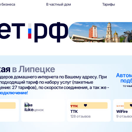
 бизнеса
В частный дом
Тарифы
кая
в Липецке
Авто
айдеров домашнего интернета по Вашему адресу. При
под
подходящий тариф по набору услуг (пакетные
ТОЧНЫЙ
ние: 27 тарифов), по скорости соединения, а так же -
 подключение
!
iLike
4.3
4
Нет оценок
ТТК
WiFire
128 отзывов
9 отзыво