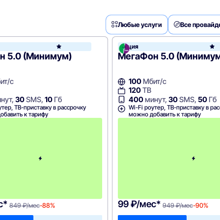
Любые услуги
Все провай
он
Акция
МегаФон
н 5.0 (Минимум)
МегаФон 5.0 (Минимум
ит/с
100
Мбит/с
120
ТВ
нут,
30
SMS,
10
Гб
400
минут,
30
SMS,
50
Гб
утер, ТВ-приставку в рассрочку
Wi-Fi роутер, ТВ-приставку в ра
обавить к тарифу
можно добавить к тарифу
П
е
р
в
ы
й
м
е
с
я
ц
с*
99 ₽/мес*
849 ₽/мес
-88%
949 ₽/мес
-90%