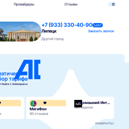
Провайдеры
Отзывы
+7 (933) 330-40-90
24/7
Липецк
Заказать звонок
Другой город
матический
бор тарифа
 ПОИСК С ПОМОЩЬЮ AI
Т2 Домашний Интернет
.2
4.3
4.1
Нет оценок
МегаФон
в
90 отзывов
РАЗВЕРНУТЬ