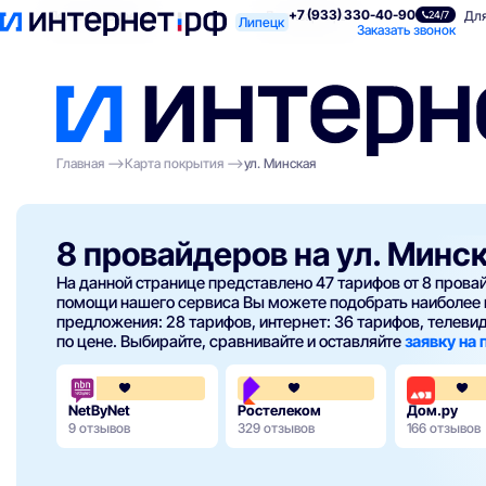
+7 (933) 330-40-90
Поиск по адресу
Для квартиры
Для
24/7
Липецк
Заказать звонок
Главная
Карта покрытия
ул. Минская
8 провайдеров на ул. Минс
На данной странице представлено 47 тарифов от 8 пров
помощи нашего сервиса Вы можете подобрать наиболее 
предложения: 28 тарифов, интернет: 36 тарифов, телевиде
по цене. Выбирайте, сравнивайте и оставляйте
заявку на
3.7
3.8
NetByNet
Ростелеком
Дом.ру
9 отзывов
329 отзывов
166 отзывов