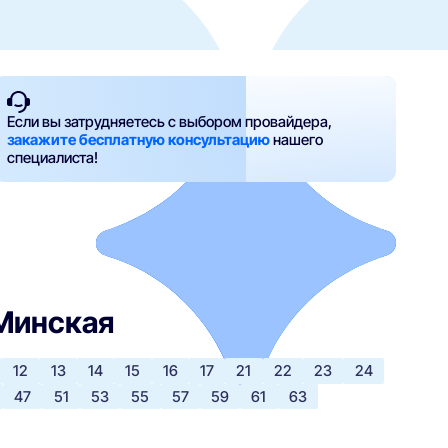
Если вы затрудняетесь с выбором провайдера,
закажите бесплатную консультацию
нашего
специалиста!
 Минская
12
13
14
15
16
17
21
22
23
24
47
51
53
55
57
59
61
63