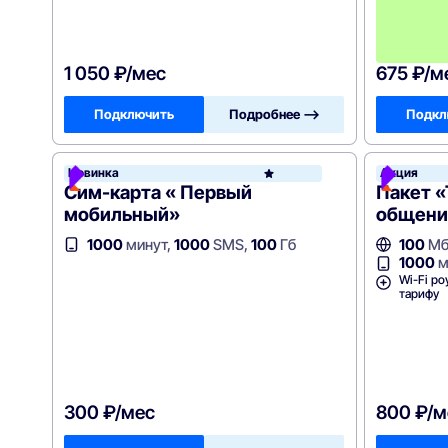
1 050 ₽/мес
675 ₽/м
Подключить
Подробнее —>
Подкл
Новинка
Акция
Рост
Сим-карта « Первый
Пакет 
мобильный»
общения
1000
минут,
1000
SMS,
100
Гб
100
Мб
1000
м
Wi-Fi ро
тарифу
300 ₽/мес
800 ₽/м