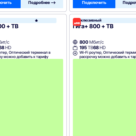
ючить
Подробнее —>
Подключить
Подро
Эксклюзивный
Дом.ру
00 + ТВ
Гига+ 800 + ТВ
ит/с
800
Мбит/с
68
HD
195
ТВ
68
HD
утер, Оптический терминал в
Wi-Fi роутер, Оптический терми
ку можно добавить к тарифу
рассрочку можно добавить к та
А
к
ц
и
я
д
о
с
т
у
п
н
а
н
а
3
м