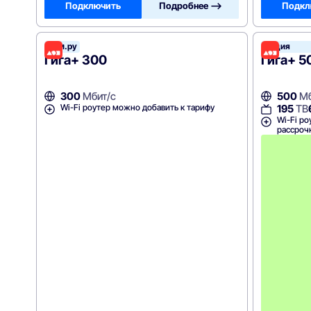
Подключить
Подробнее —>
Подкл
Дом.ру
Акция
Гига+ 300
Гига+ 5
300
Мбит/с
500
Мб
Wi-Fi роутер можно добавить к тарифу
195
ТВ
Wi-Fi ро
рассроч