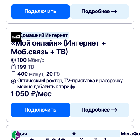
Подключить
Подробнее —>
Т2 Домашний Интернет
«Мой онлайн» (Интернет +
Моб.связь + ТВ)
100
Мбит/с
199
ТВ
400
минут,
20
Гб
ОптическийI роутер, TV-приставка в рассрочку
можно добавить к тарифу
1 050 ₽/мес
Подключить
Подробнее —>
Акция
МегаФо