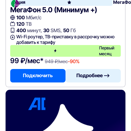
Акция
МегаФо
МегаФон 5.0 (Минимум +)
100
Мбит/с
120
ТВ
400
минут,
30
SMS,
50
Гб
Wi-Fi роутер, ТВ-приставку в рассрочку можно
добавить к тарифу
Первый
месяц
99 ₽/мес*
949 ₽/мес
-90%
Подключить
Подробнее —>