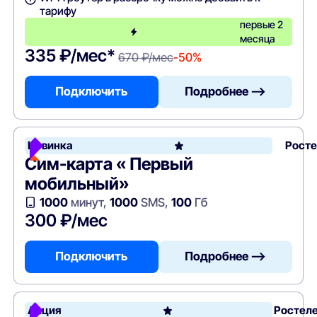
тарифу
первые 2
месяца
335 ₽/мес*
670 ₽/мес
-50%
Подключить
Подробнее —>
Новинка
Рост
Сим-карта « Первый
мобильный»
1000
минут,
1000
SMS,
100
Гб
300 ₽/мес
Подключить
Подробнее —>
Акция
Ростел