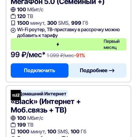
МегаФон 5.0 (Семейный +)
100
Мбит/с
120
ТВ
1500
минут,
300
SMS,
999
Гб
Wi-Fi роутер, ТВ-приставку в рассрочку можно
добавить к тарифу
Первый
месяц
99 ₽/мес*
1 099 ₽/мес
-91%
Подключить
Подробнее —>
Т2 Домашний Интернет
«Black» (Интернет +
Моб.связь + ТВ)
100
Мбит/с
199
ТВ
1000
минут,
100
SMS,
100
Гб