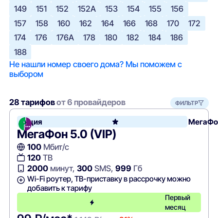
149
151
152
152А
153
154
155
156
157
158
160
162
164
166
168
170
172
174
176
176А
178
180
182
184
186
188
Не нашли номер своего дома? Мы поможем с
выбором
28 тарифов
от 6 провайдеров
ФИЛЬТР
Акция
МегаФо
МегаФон 5.0 (VIP)
100
Мбит/с
120
ТВ
2000
минут,
300
SMS,
999
Гб
Wi-Fi роутер, ТВ-приставку в рассрочку можно
добавить к тарифу
Первый
месяц