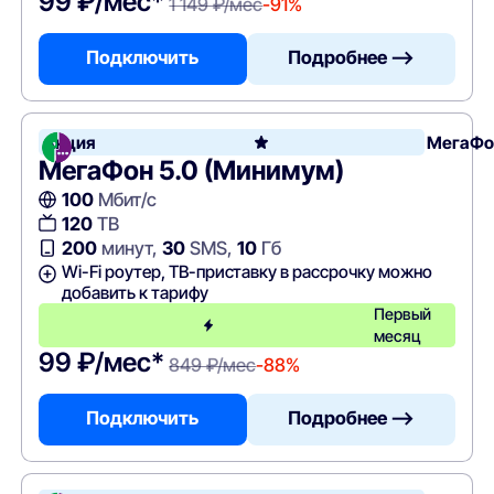
99 ₽/мес*
1 149 ₽/мес
-91%
Подключить
Подробнее —>
Акция
МегаФо
МегаФон 5.0 (Минимум)
100
Мбит/с
120
ТВ
200
минут,
30
SMS,
10
Гб
Wi-Fi роутер, ТВ-приставку в рассрочку можно
добавить к тарифу
Первый
месяц
99 ₽/мес*
849 ₽/мес
-88%
Подключить
Подробнее —>