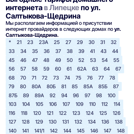
интернета
в Липецке
по ул.
Салтыкова-Щедрина
Мы располагаем информацией о присутствии
интернет провайдеров в следующих домах по
ул.
Салтыкова-Щедрина.
*
21
23
23А
25
27
29
30
31
32
33
34
35
36
37
38
39
41
43
44
45
46
47
48
49
50
52
53
54
55
56
57
58
59
60
61
62А
63
64
67
68
70
71
72
73
74
75
76
77
78
79
80
80А
80Б
81
85
85А
85Б
87
87Б
89
89А
92
94
96
97
98
100
103
104
105
106
107
109
110
112
114
116
118
120
121
122
123
124
125
126
127
128
129
130
131
132
134
136
138
140
141
141/1
142
144
145
146
147
148