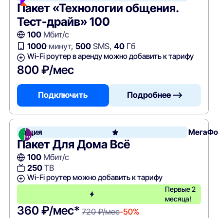
Пакет «Технологии общения.
Тест-драйв» 100
100
Мбит/с
1000
минут,
500
SMS,
40
Гб
Wi-Fi роутер в аренду можно добавить к тарифу
800 ₽/мес
Подключить
Подробнее —>
Акция
МегаФо
Пакет Для Дома Всё
100
Мбит/с
250
ТВ
Wi-Fi роутер можно добавить к тарифу
Первые 2
месяца!
360 ₽/мес*
720 ₽/мес
-50%