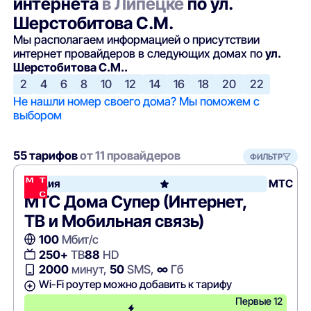
интернета
в Липецке
по ул.
Шерстобитова С.М.
Мы располагаем информацией о присутствии
интернет провайдеров в следующих домах по
ул.
Шерстобитова С.М..
2
4
6
8
10
12
14
16
18
20
22
Не нашли номер своего дома? Мы поможем с
выбором
55 тарифов
от 11 провайдеров
ФИЛЬТР
Акция
МТС
МТС Дома Супер (Интернет,
ТВ и Мобильная связь)
100
Мбит/с
250+
ТВ
88
HD
2000
минут,
50
SMS,
∞
Гб
Wi-Fi роутер можно добавить к тарифу
Первые 12