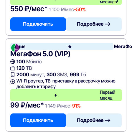
месяцев!
550 ₽/мес*
1 100 ₽/мес
-50%
Подключить
Подробнее —>
Акция
МегаФо
МегаФон 5.0 (VIP)
100
Мбит/с
120
ТВ
2000
минут,
300
SMS,
999
Гб
Wi-Fi роутер, ТВ-приставку в рассрочку можно
добавить к тарифу
Первый
месяц
99 ₽/мес*
1 149 ₽/мес
-91%
Подключить
Подробнее —>