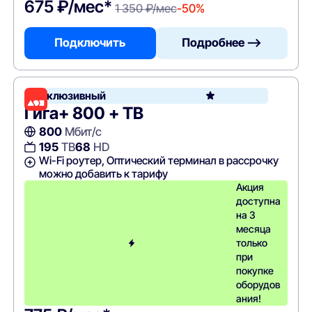
675 ₽/мес*
1 350 ₽/мес
-50%
Подключить
Подробнее —>
Эксклюзивный
Гига+ 800 + ТВ
800
Мбит/с
195
ТВ
68
HD
Wi-Fi роутер, Оптический терминал в рассрочку
можно добавить к тарифу
Акция
доступна
на 3
месяца
только
при
покупке
оборудов
ания!