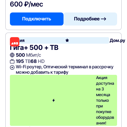
600 ₽/мес
Подключить
Подробнее —>
Акция
Дом.ру
Гига+ 500 + ТВ
500
Мбит/с
195
ТВ
68
HD
Wi-Fi роутер, Оптический терминал в рассрочку
можно добавить к тарифу
Акция
доступна
на 3
месяца
только
при
покупке
оборудов
ания!