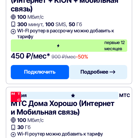
(Интернет + KION + мобильная
связь)
100
Мбит/с
300
минут,
100
SMS,
50
Гб
WI-FI роутер в рассрочку можно добавить к
тарифу
первые 12
месяцев
450 ₽/мес*
900 ₽/мес
-50%
Подключить
Подробнее —>
Акция
МТС
МТС Дома Хорошо (Интернет
и Мобильная связь)
100
Мбит/с
30
Гб
Wi-Fi роутер можно добавить к тарифу