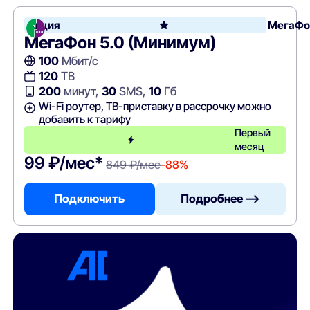
Акция
МегаФо
МегаФон 5.0 (Минимум)
100
Мбит/с
120
ТВ
200
минут,
30
SMS,
10
Гб
Wi-Fi роутер, ТВ-приставку в рассрочку можно
добавить к тарифу
Первый
месяц
99 ₽/мес*
849 ₽/мес
-88%
Подключить
Подробнее —>