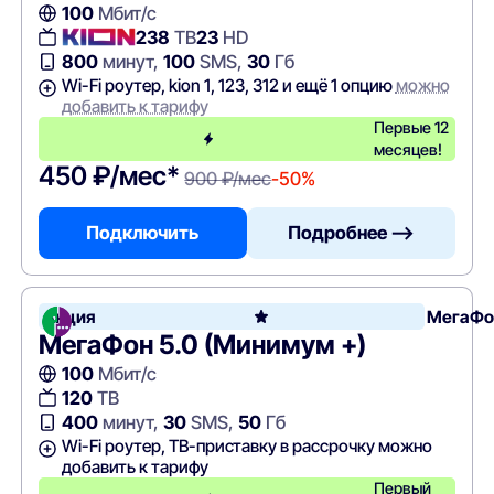
100
Мбит/с
238
ТВ
23
HD
800
минут,
100
SMS,
30
Гб
Wi-Fi роутер, kion 1, 123, 312 и ещё 1 опцию
можно
добавить к тарифу
Первые 12
месяцев!
450 ₽/мес*
900 ₽/мес
-50%
Подключить
Подробнее —>
Акция
МегаФо
МегаФон 5.0 (Минимум +)
100
Мбит/с
120
ТВ
400
минут,
30
SMS,
50
Гб
Wi-Fi роутер, ТВ-приставку в рассрочку можно
добавить к тарифу
Первый