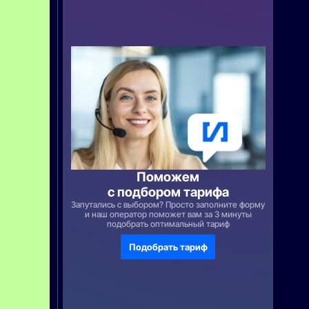
у
п
н
а
н
а
3
м
е
с
я
ц
а
т
о
л
Поможем
ь
к
с подбором тарифа
о
Запутались с выбором? Просто заполните форму
п
и наш оператор поможет вам за 3 минуты
р
подобрать оптимальный тариф
и
п
Подобрать тариф
о
к
у
п
к
е