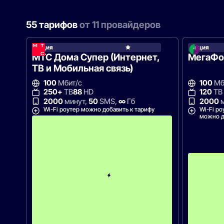
55 тарифов
от 11 провайдеров
Акция
Акция
МТС
МТС Дома Супер (Интернет,
МегаФон
ТВ и Мобильная связь)
100
Мбит/с
100
Мб
250+
ТВ
88
HD
120
ТВ
2000
минут,
50
SMS,
∞
Гб
2000
м
Wi-Fi роутер можно добавить к тарифу
Wi-Fi ро
можно д
П
е
р
в
ы
е
1
2
м
е
с
я
ц
е
в