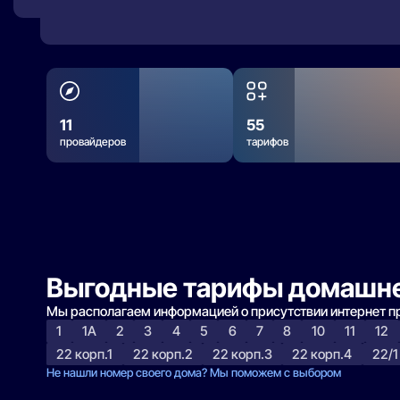
11
55
провайдеров
тарифов
Выгодные тарифы домашне
Мы располагаем информацией о присутствии интернет 
1
1А
2
3
4
5
6
7
8
10
11
12
22 корп.1
22 корп.2
22 корп.3
22 корп.4
22/1
Не нашли номер своего дома? Мы поможем с выбором