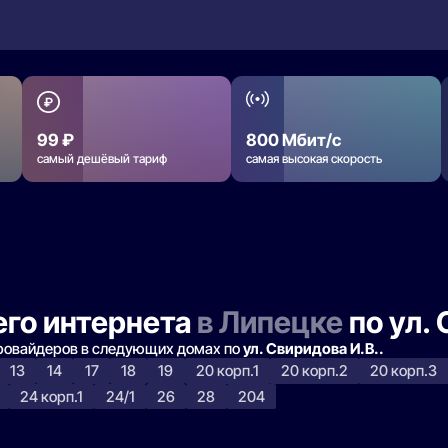
99 ₽
800 Мбит/с
самый дешёвый тариф
самая высокая скорость
го интернета
в Липецке
по ул. 
провайдеров в следующих домах по
ул. Свиридова И.В..
13
14
17
18
19
20 корп.1
20 корп.2
20 корп.3
24 корп.1
24/1
26
28
204