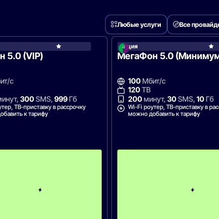
Любые услуги
Все провай
Акция
МегаФон
 5.0 (VIP)
МегаФон 5.0 (Минимум
ит/с
100
Мбит/с
120
ТВ
инут,
300
SMS,
999
Гб
200
минут,
30
SMS,
10
Гб
утер, ТВ-приставку в рассрочку
Wi-Fi роутер, ТВ-приставку в ра
обавить к тарифу
можно добавить к тарифу
П
е
р
в
ы
й
м
е
с
я