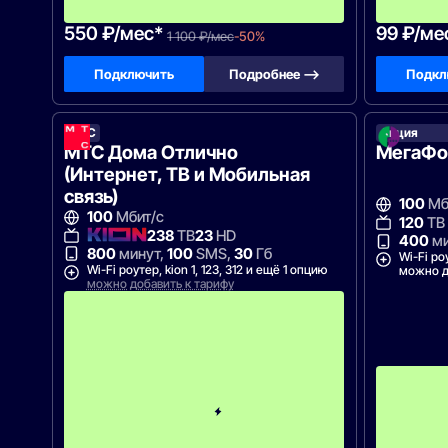
!
550 ₽/мес*
99 ₽/ме
1 100 ₽/мес
-50%
Подключить
Подробнее —>
Подкл
МТС
Акция
МТС Дома Отлично
МегаФон
(Интернет, ТВ и Мобильная
связь)
100
Мб
100
Мбит/с
120
ТВ
238
ТВ
23
HD
400
ми
800
минут,
100
SMS,
30
Гб
Wi-Fi ро
Wi-Fi роутер, kion 1, 123, 312 и ещё 1 опцию
можно д
можно добавить к тарифу
П
е
р
в
ы
е
1
2
м
е