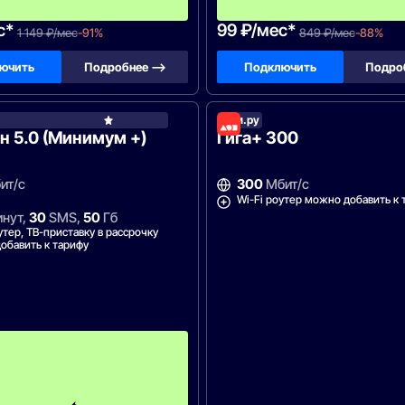
ц
с*
99 ₽/мес*
1 149 ₽/мес
-91%
849 ₽/мес
-88%
ючить
Подробнее —>
Подключить
Подро
Дом.ру
МегаФон
 5.0 (Минимум +)
Гига+ 300
ит/с
300
Мбит/с
Wi-Fi роутер можно добавить к 
нут,
30
SMS,
50
Гб
утер, ТВ-приставку в рассрочку
обавить к тарифу
П
е
р
в
ы