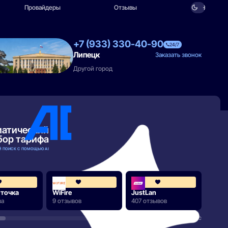
Провайдеры
Отзывы
+7 (933) 330-40-90
24/7
Липецк
Заказать звонок
Другой город
матический
бор тарифа
 ПОИСК С ПОМОЩЬЮ AI
4.3
4.3
 точка
WiFire
JustLan
Мега
ва
9 отзывов
407 отзывов
90 от
РАЗВЕРНУТЬ