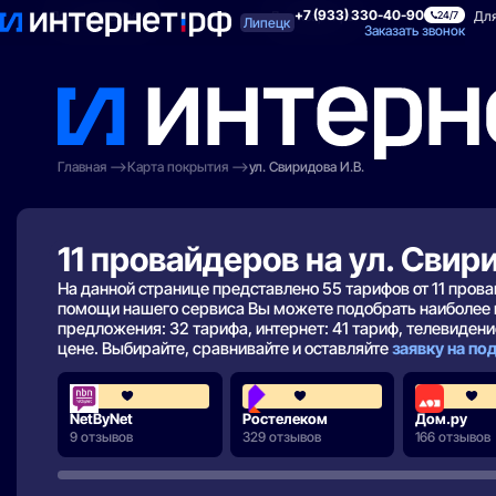
+7 (933) 330-40-90
Поиск по адресу
Для квартиры
Для
24/7
Липецк
Заказать звонок
Главная
Карта покрытия
ул. Свиридова И.В.
11 провайдеров на ул. Свир
На данной странице представлено 55 тарифов от 11 про
помощи нашего сервиса Вы можете подобрать наиболее 
предложения: 32 тарифа, интернет: 41 тариф, телевидение
цене. Выбирайте, сравнивайте и оставляйте
заявку на п
3.7
3.8
NetByNet
Ростелеком
Дом.ру
9 отзывов
329 отзывов
166 отзывов