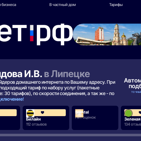
 бизнеса
В частный дом
Тарифы
идова И.В.
в Липецке
Авто
вайдеров домашнего интернета по Вашему адресу. При
под
подходящий тариф по набору услуг (пакетные
ТОЧНЫЙ
: 30 тарифов), по скорости соединения, а так же - по
одключение
!
Sumtel
4.3
3.6
Нет оценок
Билайн
Зеленая
112 отзывов
134 отзы