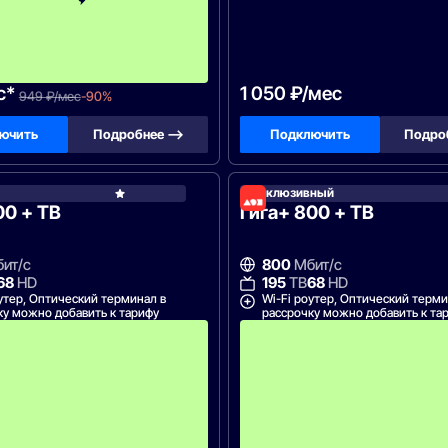
й
м
е
с
я
ц
с*
1 050 ₽/мес
949 ₽/мес
-90%
ючить
Подробнее —>
Подключить
Подро
Эксклюзивный
Дом.ру
00 + ТВ
Гига+ 800 + ТВ
ит/с
800
Мбит/с
68
HD
195
ТВ
68
HD
утер, Оптический терминал в
Wi-Fi роутер, Оптический терми
ку можно добавить к тарифу
рассрочку можно добавить к та
А
к
ц
и
я
д
о
с
т