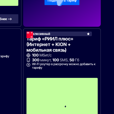
Подобрать тариф
ц
бнее —>
Эксклюзивный
Тариф «РИИЛ плюс»
(Интернет + KION +
мобильная связь)
100
Мбит/с
тарифу
300
минут,
100
SMS,
50
Гб
WI-FI роутер в рассрочку можно добавить к
тарифу
п
е
р
в
ы
е
1
2
м