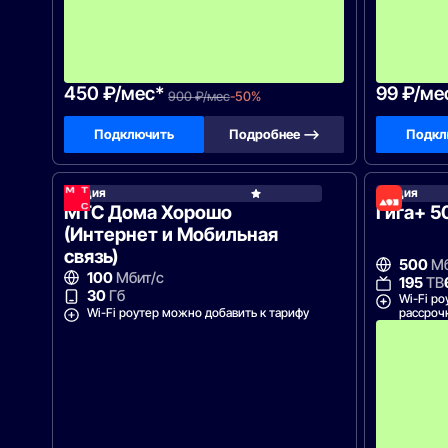
с
я
ц
е
в
!
450 ₽/мес*
99 ₽/ме
900 ₽/мес
-50%
Подключить
Подробнее —>
Подкл
Акция
Акция
МТС
МТС Дома Хорошо
Гига+ 5
(Интернет и Мобильная
связь)
500
Мб
100
Мбит/с
195
ТВ
30
Гб
Wi-Fi ро
Wi-Fi роутер можно добавить к тарифу
рассроч