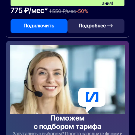
ания!
775 ₽/мес*
1 550 ₽/мес
-50%
Подключить
Подробнее —>
Поможем
с подбором тарифа
Запутались с выбором? Просто заполните форму и