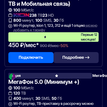
ТВ и Мобильная связь)
100
Мбит/с
238
ТВ
23
HD
800
минут,
100
SMS,
30
Гб
Wi-Fi роутер, kion 1, 123, 312 и ещё 1 опцию
можно
добавить к тарифу
Первые 12
месяцев!
450 ₽/мес*
900 ₽/мес
-50%
Подключить
Подробнее —>
Акция
МегаФо
МегаФон 5.0 (Минимум +)
100
Мбит/с
120
ТВ
400
минут,
30
SMS,
50
Гб
Wi-Fi роутер, ТВ-приставку в рассрочку можно