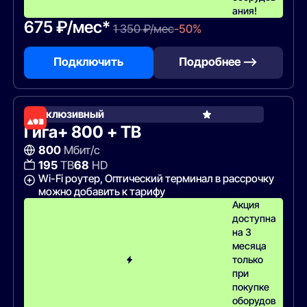
ания!
675 ₽/мес*
1 350 ₽/мес
-50%
Подключить
Подробнее —>
Эксклюзивный
Гига+ 800 + ТВ
800
Мбит/с
195
ТВ
68
HD
Wi-Fi роутер, Оптический терминал в рассрочку
можно добавить к тарифу
Акция
доступна
на 3
месяца
только
при
покупке
оборудов