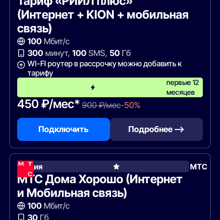
Тариф «РИИЛ плюс»
(Интернет + KION + мобильная
связь)
100
Мбит/с
300
минут,
100
SMS,
50
Гб
WI-FI роутер в рассрочку можно добавить к
тарифу
первые 12
месяцев
450 ₽/мес*
900 ₽/мес
-50%
Подключить
Подробнее —>
Акция
МТС
МТС Дома Хорошо (Интернет
и Мобильная связь)
100
Мбит/с
30
Гб