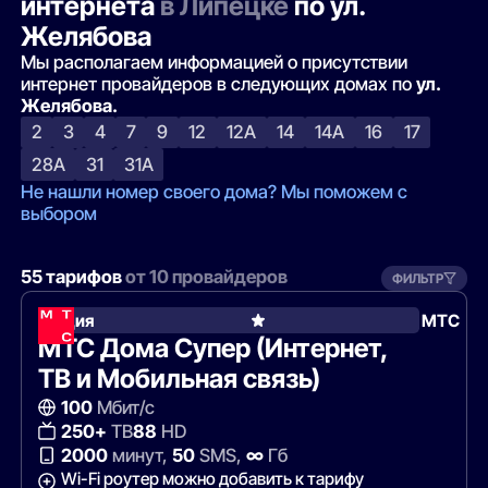
интернета
в Липецке
по ул.
Желябова
Мы располагаем информацией о присутствии
интернет провайдеров в следующих домах по
ул.
Желябова.
2
3
4
7
9
12
12А
14
14А
16
17
28А
31
31А
Не нашли номер своего дома? Мы поможем с
выбором
55 тарифов
от 10 провайдеров
ФИЛЬТР
Акция
МТС
МТС Дома Супер (Интернет,
ТВ и Мобильная связь)
100
Мбит/с
250+
ТВ
88
HD
2000
минут,
50
SMS,
∞
Гб
Wi-Fi роутер можно добавить к тарифу