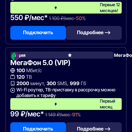
Первые 12
месяцев!
550 ₽/мес*
1 100 ₽/мес
-50%
Подключить
Подробнее —>
Акция
МегаФо
МегаФон 5.0 (VIP)
100
Мбит/с
120
ТВ
2000
минут,
300
SMS,
999
Гб
Wi-Fi роутер, ТВ-приставку в рассрочку можно
добавить к тарифу
Первый
месяц
99 ₽/мес*
1 149 ₽/мес
-91%
Подключить
Подробнее —>