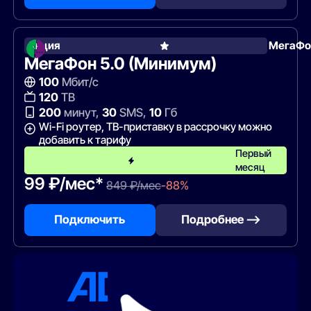
Акция
МегаФо
МегаФон 5.0 (Минимум)
100
Мбит/с
120
ТВ
200
минут,
30
SMS,
10
Гб
Wi-Fi роутер, ТВ-приставку в рассрочку можно
добавить к тарифу
Первый
месяц
99 ₽/мес*
849 ₽/мес
-88%
Подключить
Подробнее —>