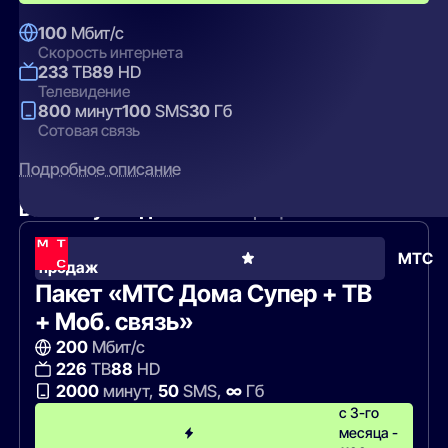
100
Мбит/с
Скорость интернета
233
ТВ
89
HD
Телевидение
800
минут
100
SMS
30
Гб
Сотовая связь
Подробное описание
Вам могут подойти
эти тарифы
Хит
МТС
продаж
Пакет «МТС Дома Супер + ТВ
+ Моб. связь»
200
Мбит/с
226
ТВ
88
HD
2000
минут,
50
SMS,
∞
Гб
с 3-го
месяца -