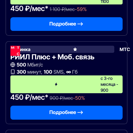
1100
450 ₽/мес*
1 100 ₽/мес
-59%
Подробнее —>
Новинка
МТС
РИИЛ Плюс + Моб. связь
500
Мбит/с
300
минут,
100
SMS,
∞
Гб
с 3-го
месяца -
900
450 ₽/мес*
900 ₽/мес
-50%
Подробнее —>