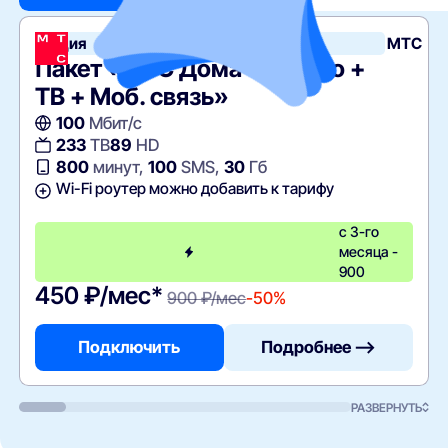
Акция
МТС
Пакет «МТС Дома Отлично +
ТВ + Моб. связь»
100
Мбит/с
233
ТВ
89
HD
800
минут,
100
SMS,
30
Гб
Wi-Fi роутер можно добавить к тарифу
с 3-го
месяца -
900
450 ₽/мес*
900 ₽/мес
-50%
Подключить
Подробнее —>
РАЗВЕРНУТЬ