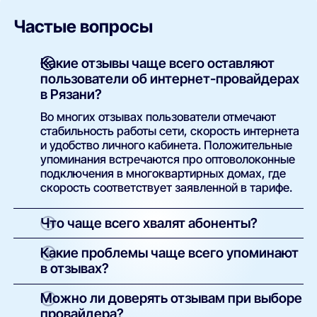
Частые вопросы
Какие отзывы чаще всего оставляют
пользователи об интернет-провайдерах
в Рязани?
Во многих отзывах пользователи отмечают
стабильность работы сети, скорость интернета
и удобство личного кабинета. Положительные
упоминания встречаются про оптоволоконные
подключения в многоквартирных домах, где
скорость соответствует заявленной в тарифе.
Что чаще всего хвалят абоненты?
Положительные отзывы обычно касаются:
Какие проблемы чаще всего упоминают
высокой и стабильной скорости в часы
в отзывах?
пик;
Среди негативных комментариев пользователи
Можно ли доверять отзывам при выборе
простоты подключения и настройки
пишут о:
провайдера?
оборудования;