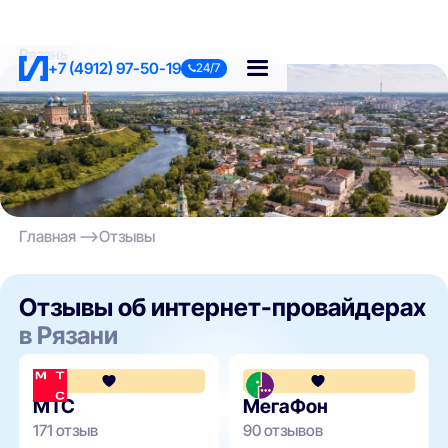
Рязань
+7 (4912) 97-50-19
24/7
Главная
Отзывы
Отзывы об интернет-провайдерах
в Рязани
4.1
МТС
МегаФон
171 отзыв
90 отзывов