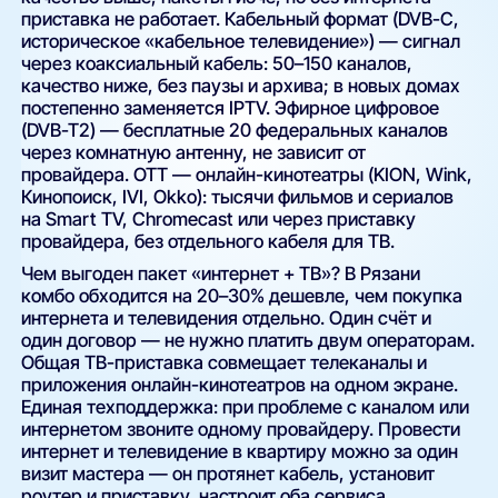
приставка не работает. Кабельный формат (DVB-C,
историческое «кабельное телевидение») — сигнал
через коаксиальный кабель: 50–150 каналов,
качество ниже, без паузы и архива; в новых домах
постепенно заменяется IPTV. Эфирное цифровое
(DVB-T2) — бесплатные 20 федеральных каналов
через комнатную антенну, не зависит от
провайдера. OTT — онлайн-кинотеатры (KION, Wink,
Кинопоиск, IVI, Okko): тысячи фильмов и сериалов
на Smart TV, Chromecast или через приставку
провайдера, без отдельного кабеля для ТВ.
Чем выгоден пакет «интернет + ТВ»? В Рязани
комбо обходится на 20–30% дешевле, чем покупка
интернета и телевидения отдельно. Один счёт и
один договор — не нужно платить двум операторам.
Общая ТВ-приставка совмещает телеканалы и
приложения онлайн-кинотеатров на одном экране.
Единая техподдержка: при проблеме с каналом или
интернетом звоните одному провайдеру. Провести
интернет и телевидение в квартиру можно за один
визит мастера — он протянет кабель, установит
роутер и приставку, настроит оба сервиса.