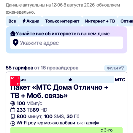
Данные актуальны на 12:06 8 августа 2026, обновляем
еженедельно.
Все
Акции
Только интернет
Интернет + ТВ
Опти
Узнайте все об интернете
в вашем доме
Укажите адрес
55 тарифов
от 16 провайдеров
ФИЛЬТР
Акция
МТС
Пакет «МТС Дома Отлично +
ТВ + Моб. связь»
100
Мбит/с
233
ТВ
89
HD
800
минут,
100
SMS,
30
Гб
Wi-Fi роутер можно добавить к тарифу
с 3-го