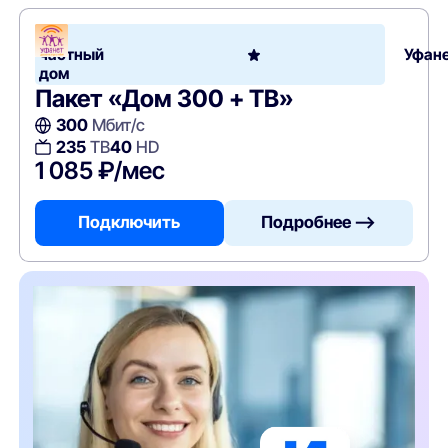
В
частный
Уфан
дом
Пакет «Дом 300 + ТВ»
300
Мбит/с
235
ТВ
40
HD
1 085 ₽/мес
Подключить
Подробнее —>