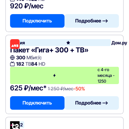
920 ₽/мес
Подключить
Подробнее —>
Акция
Дом.ру
Пакет «Гига+ 300 + ТВ»
300
Мбит/с
182
ТВ
84
HD
с 4-го
месяца -
1250
625 ₽/мес*
1 250 ₽/мес
-50%
Подключить
Подробнее —>
Tele2