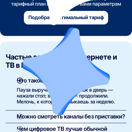
тарифный план по указанным вами параметрам
Подобрать оптимальный тариф
Частые вопросы об интернете и
ТВ в Рязани
Что такое архив эфира и пауза?
Пауза выручает в быту: звонок в дверь —
нажали стоп; вернулись — продолжили.
Мелочь, к которой привыкаешь за неделю.
Можно смотреть каналы без приставки?
Без приставки: приложение на Smart TV или
Чем цифровое ТВ лучше обычной
обычный HDMI-стик. С приставкой: чуть