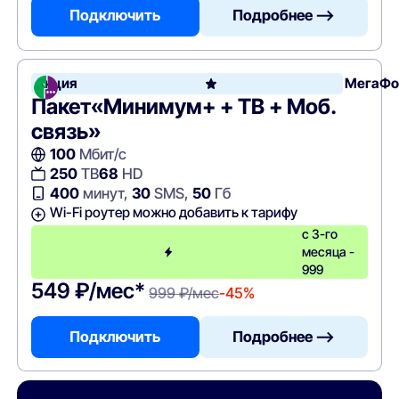
Подключить
Подробнее —>
Акция
МегаФо
Пакет«Минимум+ + ТВ + Моб.
связь»
100
Мбит/с
250
ТВ
68
HD
400
минут,
30
SMS,
50
Гб
Wi-Fi роутер можно добавить к тарифу
с 3-го
месяца -
999
549 ₽/мес*
999 ₽/мес
-45%
Подключить
Подробнее —>