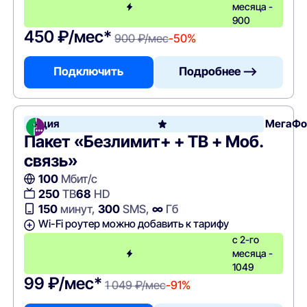
месяца -
900
450 ₽/мес*
900 ₽/мес
-50%
Подключить
Подробнее —>
Акция
МегаФо
Пакет «Безлимит+ + ТВ + Моб.
связь»
100
Мбит/с
250
ТВ
68
HD
150
минут,
300
SMS,
∞
Гб
Wi-Fi роутер можно добавить к тарифу
с 2-го
месяца -
1049
99 ₽/мес*
1 049 ₽/мес
-91%