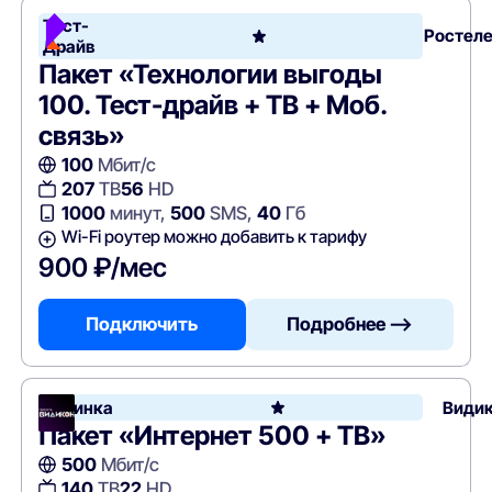
Тест-
Ростел
Драйв
Пакет «Технологии выгоды
100. Тест-драйв + ТВ + Моб.
связь»
100
Мбит/с
207
ТВ
56
HD
1000
минут,
500
SMS,
40
Гб
Wi-Fi роутер можно добавить к тарифу
900 ₽/мес
Подключить
Подробнее —>
Новинка
Види
Пакет «Интернет 500 + ТВ»
500
Мбит/с
140
ТВ
22
HD