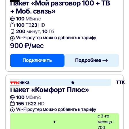
Пакет «Мой разговор 100 + ТВ
+ Моб. связь»
100
Мбит/с
100
ТВ
23
HD
200
минут,
10
Гб
Wi-Fi роутер можно добавить к тарифу
900 ₽/мес
Подключить
Подробнее —>
Новинка
ТТК
Пакет «Комфорт Плюс»
100
Мбит/с
155
ТВ
22
HD
Wi-Fi роутер можно добавить к тарифу
с 3-го
месяца -
700