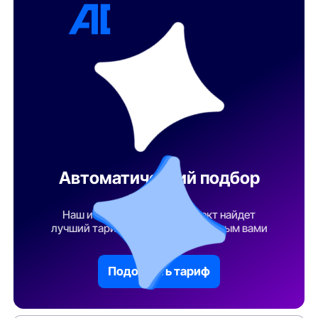
Автоматический подбор
тарифа
Наш искусственный интеллект найдет
лучший тарифный план по указанным вами
параметрам
Подобрать тариф