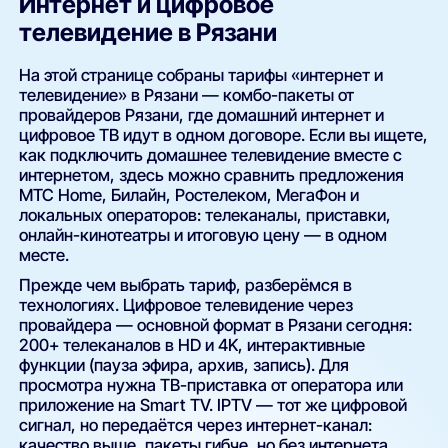
Интернет и цифровое
телевидение в Рязани
На этой странице собраны тарифы «интернет и
телевидение» в Рязани — комбо-пакеты от
провайдеров Рязани, где домашний интернет и
цифровое ТВ идут в одном договоре. Если вы ищете,
как подключить домашнее телевидение вместе с
интернетом, здесь можно сравнить предложения
МТС Home, Билайн, Ростелеком, МегаФон и
локальных операторов: телеканалы, приставки,
онлайн-кинотеатры и итоговую цену — в одном
месте.
Прежде чем выбрать тариф, разберёмся в
технологиях. Цифровое телевидение через
провайдера — основной формат в Рязани сегодня:
200+ телеканалов в HD и 4K, интерактивные
функции (пауза эфира, архив, запись). Для
просмотра нужна ТВ-приставка от оператора или
приложение на Smart TV. IPTV — тот же цифровой
сигнал, но передаётся через интернет-канал:
качество выше, пакеты гибче, но без интернета