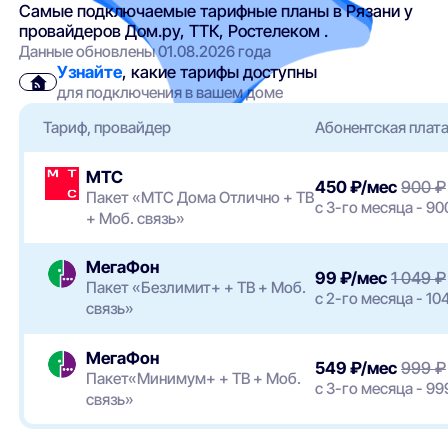
Самые подключаемые тарифные планы в Рязани у
провайдеров Дом.ру, ТТК, Ростелеком .
Данные обновлены 01.08.2026 года
Узнайте
, какие тарифы доступны
для подключения в вашем доме
Тариф, провайдер
Абонентская плат
МТС
450 ₽/мес
900 ₽
Пакет «МТС Дома Отлично + ТВ
с 3-го месяца - 90
+ Моб. связь»
МегаФон
99 ₽/мес
1 049 ₽
Пакет «Безлимит+ + ТВ + Моб.
с 2-го месяца - 10
связь»
МегаФон
549 ₽/мес
999 ₽
Пакет«Минимум+ + ТВ + Моб.
с 3-го месяца - 99
связь»