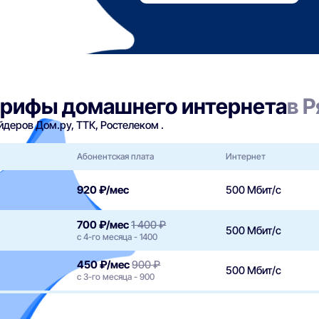
арифы домашнего интернета
в 
деров Дом.ру, ТТК, Ростелеком .
Абонентская плата
Интернет
920 ₽/мес
500 Мбит/с
700 ₽/мес
1 400 ₽
500 Мбит/с
с 4-го месяца - 1400
450 ₽/мес
900 ₽
500 Мбит/с
с 3-го месяца - 900