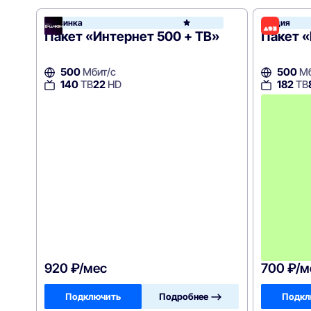
Новинка
Акция
Вид
Пакет «Интернет 500 + ТВ»
Пакет «
500
Мбит/с
500
Мб
140
ТВ
22
HD
182
ТВ
920 ₽/мес
700 ₽/м
Подключить
Подробнее —>
Подкл