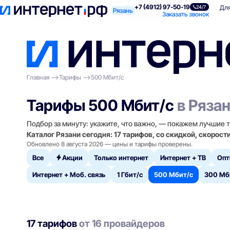
+7 (4912) 97-50-19
Поиск по адресу
Для квартиры
Для
24/7
Рязань
Заказать звонок
Главная
Тарифы
500 Мбит/с
Тарифы 500 Мбит/с
в Ряза
Подбор за минуту: укажите, что важно, — покажем лучшие 
Каталог Рязани сегодня: 17 тарифов, со скидкой, скорост
Обновлено 8 августа 2026 — цены и тарифы проверены.
Все
Акции
Только интернет
Интернет + ТВ
Опт
Интернет + Моб. связь
1 Гбит/с
500 Мбит/с
300 Мб
17 тарифов
от 16 провайдеров