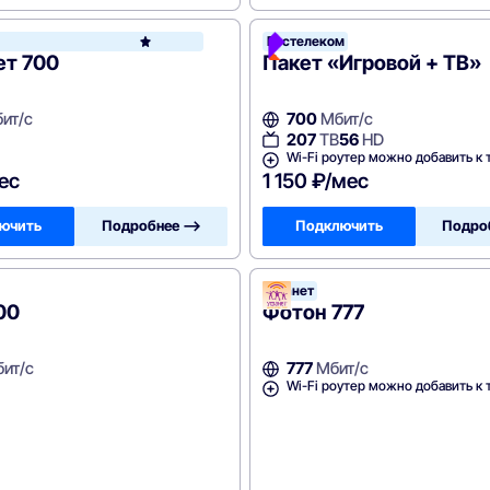
икон
Ростелеком
Видикон
ет 700
Пакет «Игровой + ТВ»
ит/с
700
Мбит/с
207
ТВ
56
HD
Wi-Fi роутер можно добавить к 
ес
1 150 ₽/мес
ючить
Подробнее —>
Подключить
Подро
Уфанет
00
Фотон 777
ит/с
777
Мбит/с
Wi-Fi роутер можно добавить к 