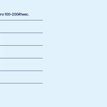
его 100–200₽/мес.
ли строите умный дом —
 Выбирайте провайдера со
в доме, посмотрите
меньше. Уточните по
 скорость упирается ровно
ость до 900 Мбит/с,