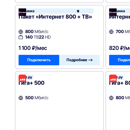
Новинка
Новинка
Вид
Пакет «Интернет 800 + ТВ»
Интерн
800
Мбит/с
700
Мб
140
ТВ
22
HD
1 100 ₽/мес
820 ₽/м
Подключить
Подробнее —>
Подкл
Дом.ру
Дом.ру
Гига+ 500
Гига+ 8
500
Мбит/с
800
Мб