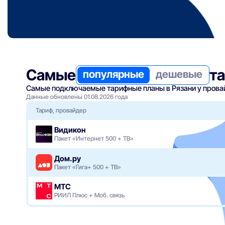
Самые
т
популярные
дешевые
Самые подключаемые тарифные планы в Рязани у провай
Данные обновлены 01.08.2026 года
Тариф, провайдер
Видикон
Пакет «Интернет 500 + ТВ»
Дом.ру
Пакет «Гига+ 500 + ТВ»
МТС
РИИЛ Плюс + Моб. связь