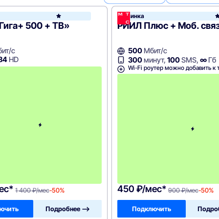
икон
Новинка
Дом.ру
Гига+ 500 + ТВ»
РИИЛ Плюс + Моб. свя
ит/с
500
Мбит/с
84
HD
300
минут,
100
SMS,
∞
Гб
Wi-Fi роутер можно добавить к 
с
4
-
г
о
м
е
с
я
ц
а
-
1
4
0
0
ес*
450 ₽/мес*
1 400 ₽/мес
-50%
900 ₽/мес
-50%
ючить
Подробнее —>
Подключить
Подро