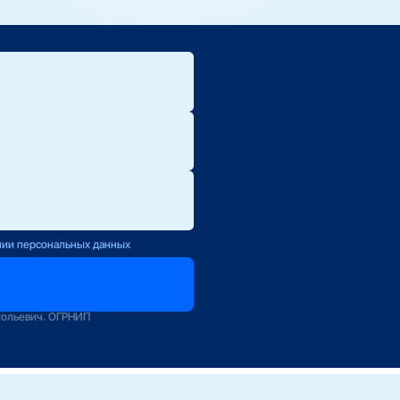
ю.
ется с Вами
нии персональных данных
оператору
зование
тольевич. ОГРНИП