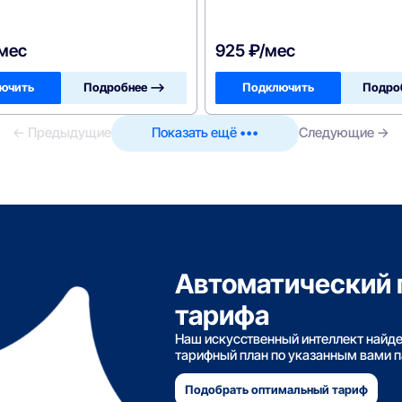
/мес
925 ₽/мес
ючить
Подробнее —>
Подключить
Подро
← Предыдущие
Показать ещё •••
Следующие →
Автоматический 
тарифа
Наш искусственный интеллект найд
тарифный план по указанным вами 
Подобрать оптимальный тариф