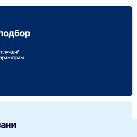
подбор
ет лучший
параметрам
зани