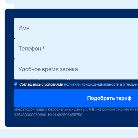
Оформить заявку
на подбор тарифа
Полезно знать:
Предоставление консультации не обязывает Вас к подключени
Консультанты работают ежедневно с 10 до 22 часов.
Если свою заявку Вы отправили после 22:00, консультант свяж
завтра в первой половине дня.
Соглашаюсь с условиями
политики конфиденциальности в отноше
Отправляя заявку вы подтверждаете передачу персональных данных 
сервиса «Интернет РФ» и даете свое согласие на обработку и исполь
оператором ваших персональных данных. (ИП Жиронкин Кирилл Ана
325480000059890. ИНН 482505455750)