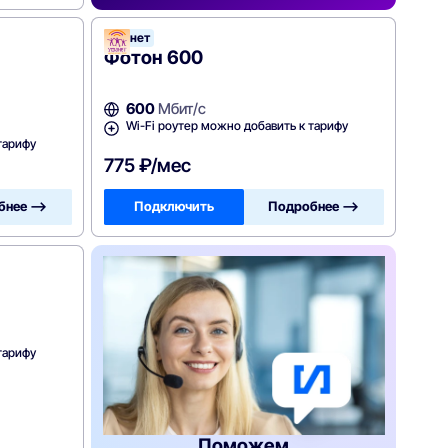
Уфанет
Фотон 600
600
Мбит/с
Wi-Fi роутер можно добавить к тарифу
тарифу
775 ₽/мес
бнее —>
Подключить
Подробнее —>
тарифу
Поможем