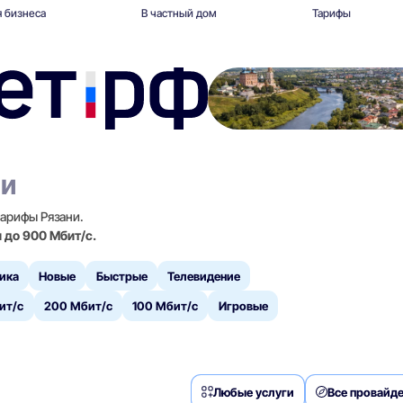
 бизнеса
В частный дом
Тарифы
ни
тарифы Рязани.
и до 900 Мбит/с.
ика
Новые
Быстрые
Телевидение
ит/с
200 Мбит/с
100 Мбит/с
Игровые
Любые услуги
Все провайд