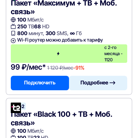
Пакет «Максимум + ТВ + Моб.
связь»
100
Мбит/с
250
ТВ
68
HD
800
минут,
300
SMS,
∞
Гб
Wi-Fi роутер можно добавить к тарифу
с 2-го
месяца -
1120
99 ₽/мес*
1 120 ₽/мес
-91%
Подключить
Подробнее —>
Tele2
Пакет «Black 100 + ТВ + Моб.
связь»
100
Мбит/с
100
ТВ
23
HD