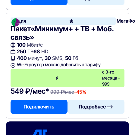
Акция
МегаФо
Пакет«Минимум+ + ТВ + Моб.
связь»
100
Мбит/с
250
ТВ
68
HD
400
минут,
30
SMS,
50
Гб
Wi-Fi роутер можно добавить к тарифу
с 3-го
месяца -
999
549 ₽/мес*
999 ₽/мес
-45%
Подключить
Подробнее —>