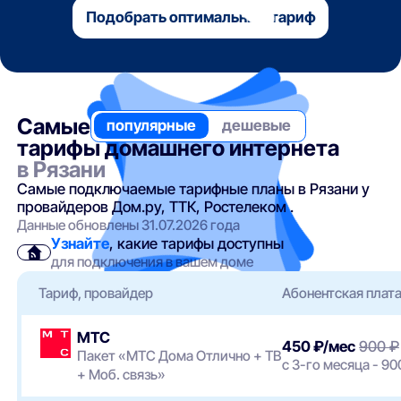
Подобрать оптимальный тариф
Самые
популярные
дешевые
тарифы домашнего интернета
в Рязани
Самые подключаемые тарифные планы в Рязани у
провайдеров Дом.ру, ТТК, Ростелеком .
Данные обновлены 31.07.2026 года
Узнайте
, какие тарифы доступны
для подключения в вашем доме
Тариф, провайдер
Абонентская плат
МТС
450 ₽/мес
900 ₽
Пакет «МТС Дома Отлично + ТВ
с 3-го месяца - 90
+ Моб. связь»