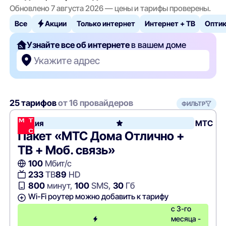
Обновлено 7 августа 2026 — цены и тарифы проверены.
Все
Акции
Только интернет
Интернет + ТВ
Опти
Узнайте все об интернете
в вашем доме
Укажите адрес
25 тарифов
от 16 провайдеров
ФИЛЬТР
Акция
МТС
Пакет «МТС Дома Отлично +
ТВ + Моб. связь»
100
Мбит/с
233
ТВ
89
HD
800
минут,
100
SMS,
30
Гб
Wi-Fi роутер можно добавить к тарифу
с 3-го
месяца -