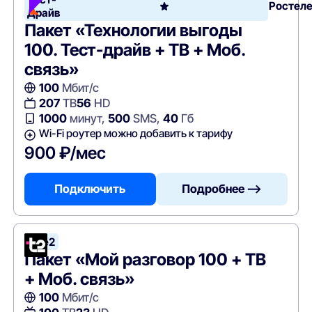
Ростел
Драйв
Пакет «Технологии выгоды
100. Тест-драйв + ТВ + Моб.
связь»
100
Мбит/с
207
ТВ
56
HD
1000
минут,
500
SMS,
40
Гб
Wi-Fi роутер можно добавить к тарифу
900 ₽/мес
Подключить
Подробнее —>
Tele2
Пакет «Мой разговор 100 + ТВ
+ Моб. связь»
100
Мбит/с