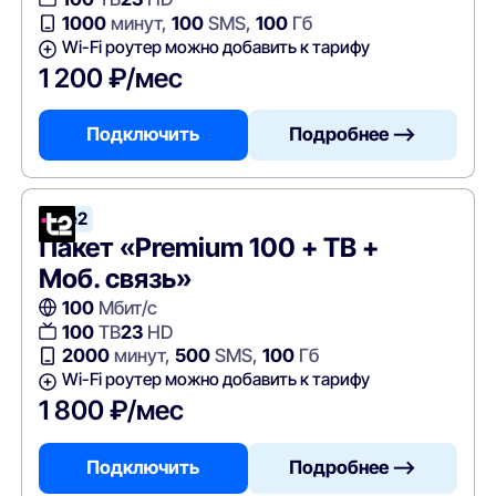
1000
минут,
100
SMS,
100
Гб
Wi-Fi роутер можно добавить к тарифу
1 200 ₽/мес
Подключить
Подробнее —>
Tele2
Пакет «Premium 100 + ТВ +
Моб. связь»
100
Мбит/с
100
ТВ
23
HD
2000
минут,
500
SMS,
100
Гб
Wi-Fi роутер можно добавить к тарифу
1 800 ₽/мес
Подключить
Подробнее —>