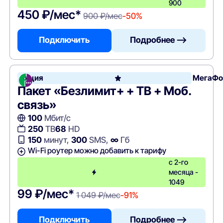
900
450 ₽/мес*
900 ₽/мес
-50%
Подключить
Подробнее —>
Акция
МегаФо
Пакет «Безлимит+ + ТВ + Моб.
связь»
100
Мбит/с
250
ТВ
68
HD
150
минут,
300
SMS,
∞
Гб
Wi-Fi роутер можно добавить к тарифу
с 2-го
месяца -
1049
99 ₽/мес*
1 049 ₽/мес
-91%
Подключить
Подробнее —>