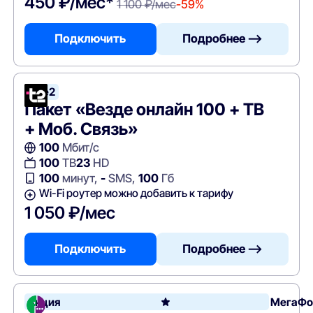
450 ₽/мес*
1 100 ₽/мес
-59%
Подключить
Подробнее —>
Tele2
Пакет «Везде онлайн 100 + ТВ
+ Моб. Связь»
100
Мбит/с
100
ТВ
23
HD
100
минут,
-
SMS,
100
Гб
Wi-Fi роутер можно добавить к тарифу
1 050 ₽/мес
Подключить
Подробнее —>
Акция
МегаФо