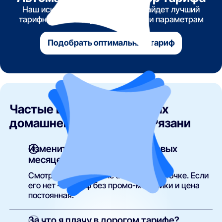
Наш искусственный интеллект найдет лучший
тарифный план по указанным вами параметрам
Подобрать оптимальный тариф
Частые вопросы о тарифах
домашнего интернета в Рязани
Изменится ли цена после первых
месяцев?
Смотрите поле «после акции» в карточке. Если
его нет — тариф без промо-механики и цена
постоянная.
За что я плачу в дорогом тарифе?