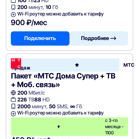
100
ТВ
23
HD
200
минут,
10
Гб
Wi-Fi роутер можно добавить к тарифу
900 ₽/мес
Подключить
Подробнее —>
Хит
МТС
продаж
Пакет «МТС Дома Супер + ТВ
+ Моб. связь»
200
Мбит/с
226
ТВ
88
HD
2000
минут,
50
SMS,
∞
Гб
Wi-Fi роутер можно добавить к тарифу
с 3-го
месяца -
1100