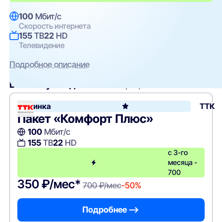
100
Мбит/с
Скорость интернета
155
ТВ
22
HD
Телевидение
Подробное описание
Вам могут подойти
эти тарифы
Новинка
ТТК
Пакет «Комфорт Плюс»
100
Мбит/с
155
ТВ
22
HD
с 3-го
месяца -
700
350 ₽/мес*
700 ₽/мес
-50%
Подробнее —>