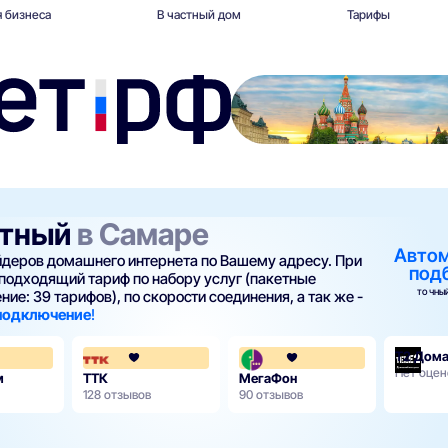
 бизнеса
В частный дом
Тарифы
отный
в Самаре
Авто
айдеров домашнего интернета по Вашему адресу. При
под
подходящий тариф по набору услуг (пакетные
ТОЧНЫЙ
ие: 39 тарифов), по скорости соединения, а так же -
 подключение
!
3.8
4.2
Нет оцен
м
ТТК
МегаФон
128 отзывов
90 отзывов