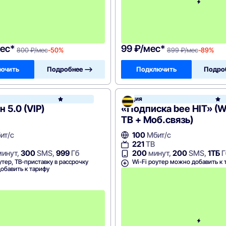
е
с
я
ц
а
!
ес*
99 ₽/мес*
800 ₽/мес
-50%
899 ₽/мес
-89%
ючить
Подробнее —>
Подключить
Подро
он
Акция
МегаФон
 5.0 (VIP)
«Подписка bee HIT» (Wi
ТВ + Моб.связь)
ит/с
100
Мбит/с
221
ТВ
инут,
300
SMS,
999
Гб
200
минут,
200
SMS,
1ТБ
Г
утер, ТВ-приставку в рассрочку
Wi-Fi роутер можно добавить к 
обавить к тарифу
П
е
р
в
ы