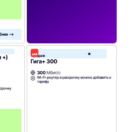
н
и
я
!
бнее —>
Хит
МегаФон
продаж
 +)
Гига+ 300
300
Мбит/с
Wi-Fi-роутер в рассрочку можно добавить к
тарифу
ссрочку
П
е
р
в
ы