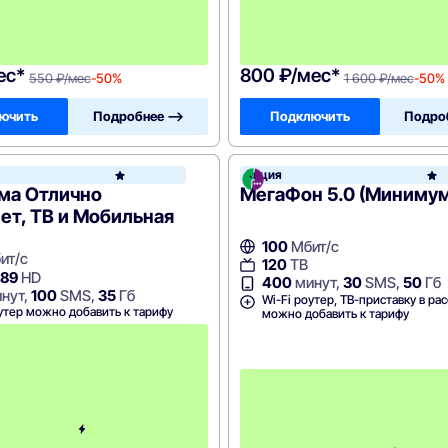
я
ц
а
!
ес*
800 ₽/мес*
550 ₽/мес
-50%
1 600 ₽/мес
-50%
ючить
Подробнее —>
Подключить
Подро
н
Акция
МТС
ма Отлично
МегаФон 5.0 (Минимум
ет, ТВ и Мобильная
100
Мбит/с
ит/с
120
ТВ
89
HD
400
минут,
30
SMS,
50
Гб
нут,
100
SMS,
35
Гб
Wi-Fi роутер, ТВ-приставку в ра
утер можно добавить к тарифу
можно добавить к тарифу
П
е
р
в
ы
е
4
м