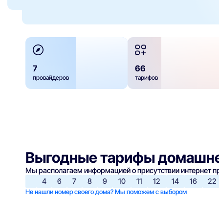
7
66
провайдеров
тарифов
Выгодные тарифы домашне
Мы располагаем информацией о присутствии интернет 
4
6
7
8
9
10
11
12
14
16
22
Не нашли номер своего дома? Мы поможем с выбором