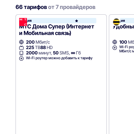
66 тарифов
от 7 провайдеров
Акция
Акция
МТС
МТС Дома Супер (Интернет
Удобны
и Мобильная связь)
200
Мбит/с
100
Мб
Wi-Fi ро
225
ТВ
88
HD
Мбит/с 
2000
минут,
50
SMS,
∞
Гб
Wi-Fi роутер можно добавить к тарифу