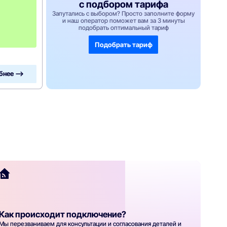
с подбором тарифа
е
с
Запутались с выбором? Просто заполните форму
и наш оператор поможет вам за 3 минуты
я
подобрать оптимальный тариф
ц
а
!
Подобрать тариф
бнее —>
Как происходит подключение?
Мы перезваниваем для консультации и согласования деталей и