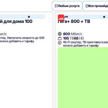
Любые услуги
Все провай
Акция
Билайн
й для дома 100
Гига+ 800 + ТВ
ит/с
800
Мбит/с
утер, Увеличить скорость до 500
195
ТВ
68
HD
можно добавить к тарифу
Wi-Fi-роутер, ТВ-приставку в ра
можно добавить к тарифу