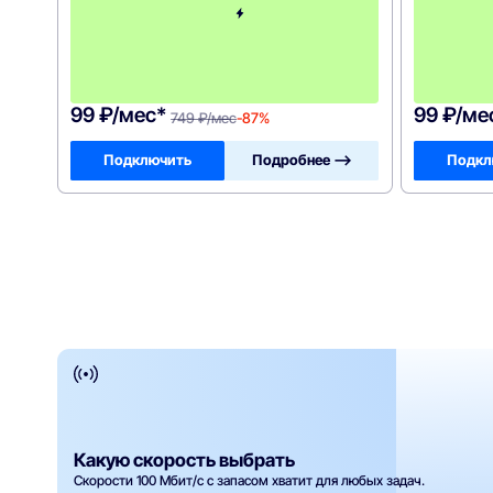
й
м
е
с
я
ц
99 ₽/мес*
99 ₽/ме
749 ₽/мес
-87%
Подключить
Подробнее —>
Подкл
Какую скорость выбрать
Скорости 100 Мбит/с с запасом хватит для любых задач.