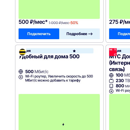
я
ц
а
!
500 ₽/мес*
275 ₽/м
1 000 ₽/мес
-50%
Подключить
Подробнее —>
Подкл
Акция
Акция
Билай
Удобный для дома 500
МТС До
(Интерн
связь)
500
Мбит/с
100
Мб
Wi-Fi роутер, Увеличить скорость до 500
230
ТВ
Мбит/с можно добавить к тарифу
800
ми
Wi-Fi ро
П
е
р
в
ы
е
2
м