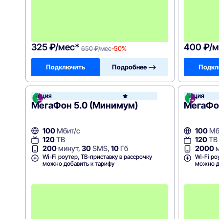
е
с
я
ц
а
!
325 ₽/мес*
400 ₽/м
650 ₽/мес
-50%
Подключить
Подробнее —>
Подкл
Акция
Акция
МегаФ
МегаФон 5.0 (Минимум)
МегаФон
100
Мбит/с
100
Мб
120
ТВ
120
ТВ
200
минут,
30
SMS,
10
Гб
2000
м
Wi-Fi роутер, ТВ-приставку в рассрочку
Wi-Fi ро
можно добавить к тарифу
можно д
П
е
р
в
ы