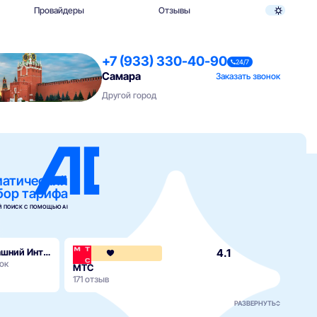
Провайдеры
Отзывы
+7 (933) 330-40-90
24/7
Самара
Заказать звонок
Другой город
матический
бор тарифа
 ПОИСК С ПОМОЩЬЮ AI
Т2 Домашний Интернет
4.1
4.1
ок
МТС
171 отзыв
РАЗВЕРНУТЬ