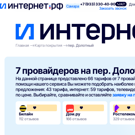
+7 (933) 330-40-90
Поиск по адресу
Для квартиры
Для
24/7
Самара
Заказать звонок
Главная
Карта покрытия
пер. Долотный
7 провайдеров на пер. Дол
На данной странице представлено 66 тарифов от 7 пров
помощи нашего сервиса Вы можете подобрать наиболее 
предложения: 43 тарифа, интернет: 59 тарифов, телевиден
по цене. Выбирайте, сравнивайте и оставляйте
заявку на
3.6
4.3
Билайн
Дом.ру
Ростелеко
112 отзывов
166 отзывов
329 отзывов