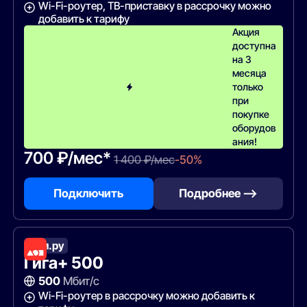
Wi-Fi-роутер, ТВ-приставку в рассрочку можно
добавить к тарифу
Акция
доступна
на 3
месяца
только
при
покупке
оборудов
ания!
700 ₽/мес*
1 400 ₽/мес
-50%
Подключить
Подробнее —>
Дом.ру
Гига+ 500
500
Мбит/с
Wi-Fi-роутер в рассрочку можно добавить к