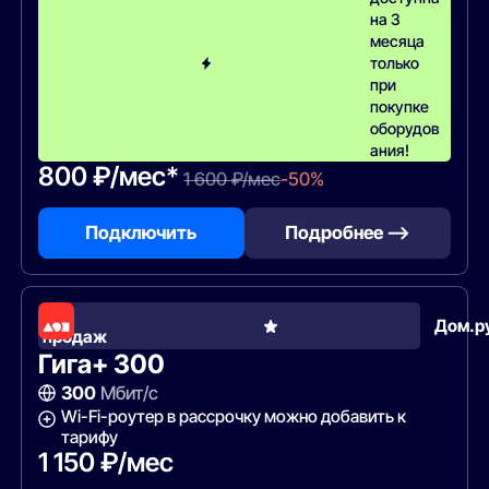
на 3
месяца
только
при
покупке
оборудов
ания!
800 ₽/мес*
1 600 ₽/мес
-50%
Подключить
Подробнее —>
Хит
Дом.р
продаж
Гига+ 300
300
Мбит/с
Wi-Fi-роутер в рассрочку можно добавить к
тарифу
1 150 ₽/мес