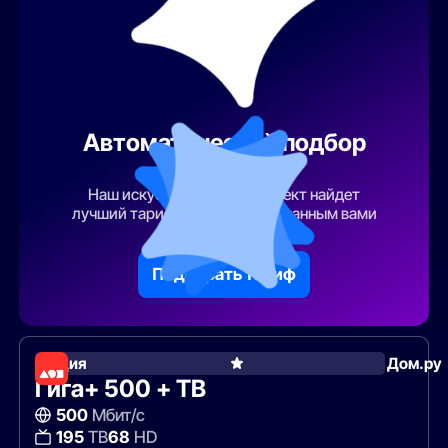
Автоматический подбор
тарифа
Наш искусственный интеллект найдет
лучший тарифный план по указанным вами
параметрам
Подобрать тариф
Акция
Дом.ру
Гига+ 500 + ТВ
500
Мбит/с
195
ТВ
68
HD