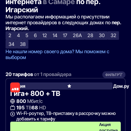
интернета
в Самаре
по пер.
Игарский
Мы располагаем информацией о присутствии
интернет провайдеров в следующих домах по
пер.
Игарский.
2
4
5
6
12
14
17
26А
28
30
32
34
38
Не нашли номер своего дома? Мы поможем с
выбором
20 тарифов
от 1 провайдера
ФИЛЬТР
Акция
Дом.ру
Гига+ 800 + ТВ
800
Мбит/с
195
ТВ
68
HD
Wi-Fi-роутер, ТВ-приставку в рассрочку можно
добавить к тарифу
Акция
доступна