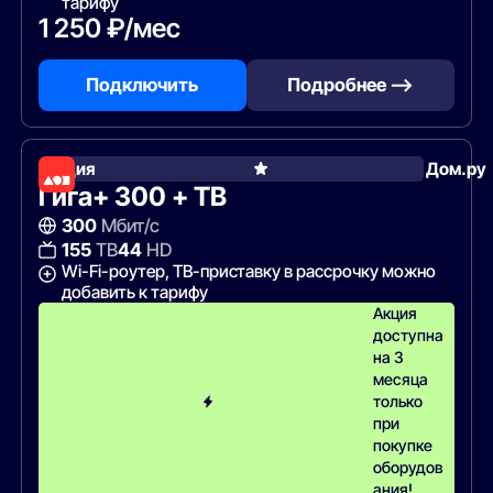
тарифу
1 250 ₽/мес
Подключить
Подробнее —>
Акция
Дом.ру
Гига+ 300 + ТВ
300
Мбит/с
155
ТВ
44
HD
Wi-Fi-роутер, ТВ-приставку в рассрочку можно
добавить к тарифу
Акция
доступна
на 3
месяца
только
при
покупке
оборудов
ания!