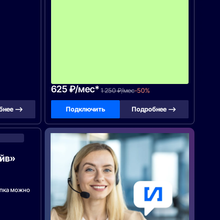
о
р
у
д
о
в
а
н
и
я
!
625 ₽/мес*
1 250 ₽/мес
-50%
бнее —>
Подключить
Подробнее —>
Ростелеком
айв»
упка можно