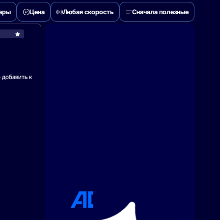
деры
Цена
Любая скорость
Сначала полезные
Дом.ру
 добавить к