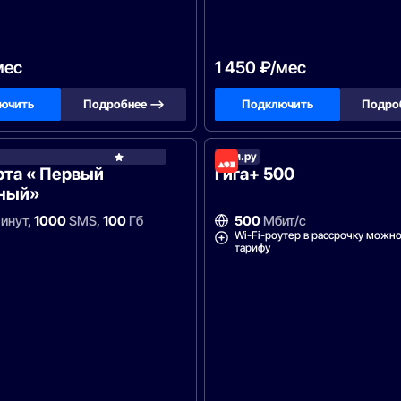
мес
1 450 ₽/мес
ючить
Подробнее —>
Подключить
Подро
у
Дом.ру
Ростелеком
рта « Первый
Гига+ 500
ный»
инут,
1000
SMS,
100
Гб
500
Мбит/с
Wi-Fi-роутер в рассрочку можно
тарифу