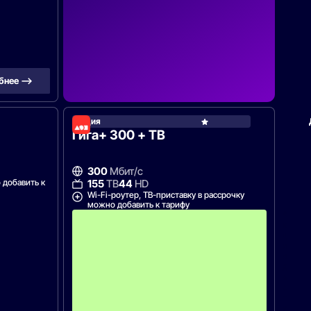
бнее —>
Акция
Гига+ 300 + ТВ
300
Мбит/с
 добавить к
155
ТВ
44
HD
Wi-Fi-роутер, ТВ-приставку в рассрочку
можно добавить к тарифу
А
к
ц
и
я
д
о
с
т
у