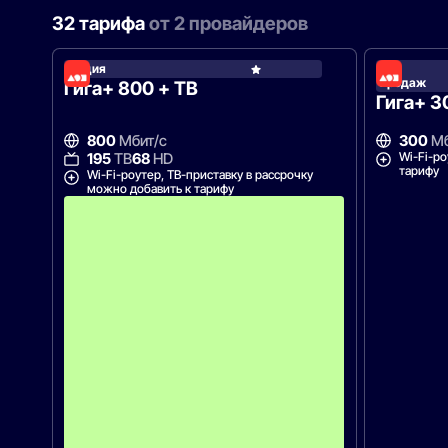
32 тарифа
от 2 провайдеров
Акция
Хит
Дом.р
продаж
Гига+ 800 + ТВ
Гига+ 3
800
Мбит/с
300
Мб
Wi-Fi-ро
195
ТВ
68
HD
тарифу
Wi-Fi-роутер, ТВ-приставку в рассрочку
можно добавить к тарифу
А
к
ц
и
я
д
о
с
т
у
п
н
а
н
а
3
м