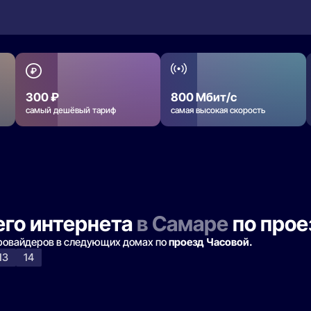
300 ₽
800 Мбит/с
самый дешёвый тариф
самая высокая скорость
го интернета
в Самаре
по прое
провайдеров в следующих домах по
проезд Часовой.
13
14