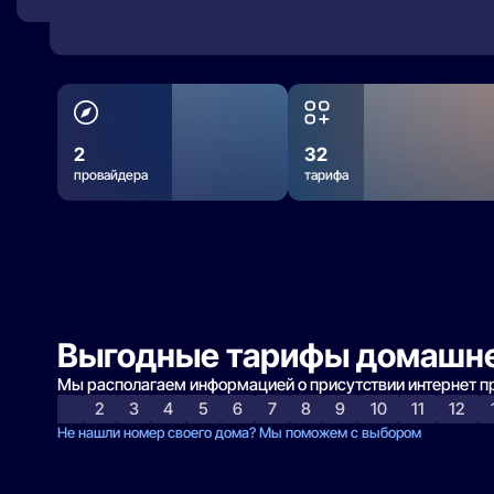
2
32
провайдера
тарифа
Выгодные тарифы домашне
Мы располагаем информацией о присутствии интернет 
2
3
4
5
6
7
8
9
10
11
12
Не нашли номер своего дома? Мы поможем с выбором