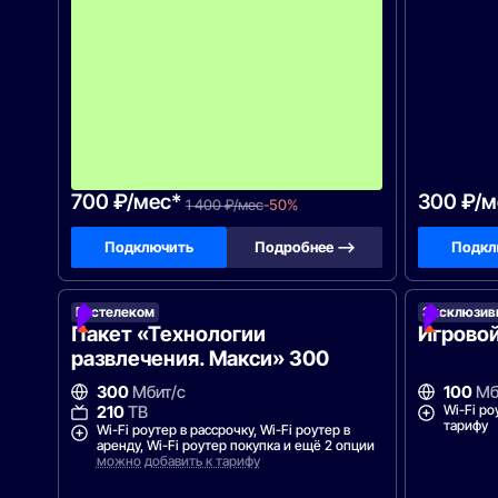
о
р
у
д
о
в
а
н
и
я
!
700 ₽/мес*
300 ₽/м
1 400 ₽/мес
-50%
Подключить
Подробнее —>
Подкл
Ростелеком
Эксклюзив
Пакет «Технологии
Игрово
развлечения. Макси» 300
300
Мбит/с
100
Мб
Wi-Fi ро
210
ТВ
тарифу
Wi-Fi роутер в рассрочку, Wi-Fi роутер в
аренду, Wi-Fi роутер покупка и ещё 2 опции
можно добавить к тарифу