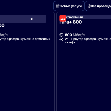
Любые услуги
Все провай
у
Эксклюзивный
Дом.ру
Гига+ 800
00
ит/с
800
Мбит/с
утер в рассрочку можно добавить к
Wi-Fi-роутер в рассрочку можно
тарифу