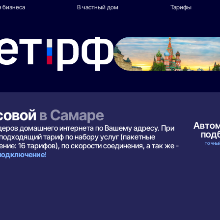
 бизнеса
В частный дом
Тарифы
совой
в Самаре
Авто
йдеров домашнего интернета по Вашему адресу. При
под
подходящий тариф по набору услуг (пакетные
ТОЧНЫЙ
ние: 16 тарифов), по скорости соединения, а так же -
 подключение
!