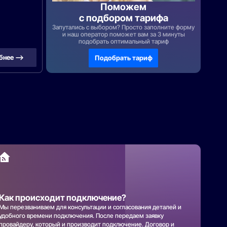
Поможем
с подбором тарифа
Запутались с выбором? Просто заполните форму
и наш оператор поможет вам за 3 минуты
подобрать оптимальный тариф
бнее —>
Подобрать тариф
Как происходит подключение?
Мы перезваниваем для консультации и согласования деталей и
удобного времени подключения. После передаем заявку
провайдеру, который и производит подключение. Договор и