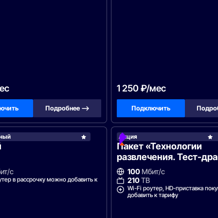
ес
1 250 ₽/мес
ючить
Подробнее —>
Подключить
Подро
ный
Акция
Ростелеком
й
Пакет «Технологии
развлечения. Тест-др
ит/с
100
Мбит/с
утер в рассрочку можно добавить к
210
ТВ
Wi-Fi роутер, HD-приставка пок
добавить к тарифу