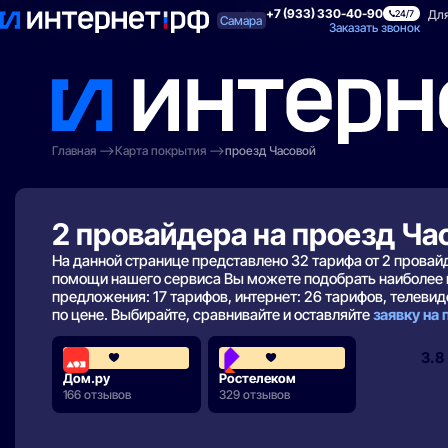
+7 (933) 330-40-90
Поиск по адресу
Для квартиры
Для
24/7
Самара
Заказать звонок
Главная
Карта покрытия
проезд Часовой
2 провайдера на проезд Ча
На данной странице представлено 32 тарифа от 2 прова
помощи нашего сервиса Вы можете подобрать наиболее 
предложения: 17 тарифов, интернет: 26 тарифов, телевиде
по цене. Выбирайте, сравнивайте и оставляйте
заявку на
4.3
3.8
Дом.ру
Ростелеком
166 отзывов
329 отзывов