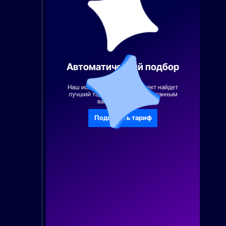
Автоматический подбор
тарифа
Наш искусственный интеллект найдет
лучший тарифный план по указанным
вами параметрам
Подобрать тариф