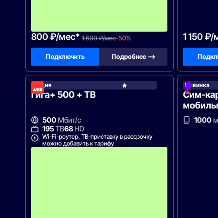
н
и
я
!
800 ₽/мес*
1 150 ₽/
1 600 ₽/мес
-50%
Подключить
Подробнее —>
Подкл
Акция
Новинка
Дом.р
Гига+ 500 + ТВ
Сим-ка
мобиль
500
Мбит/с
1000
м
195
ТВ
68
HD
Wi-Fi-роутер, ТВ-приставку в рассрочку
можно добавить к тарифу
А
к
ц
и
я
д
о
с
т
у