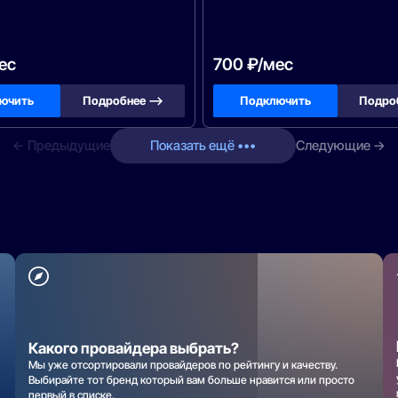
ес
700 ₽/мес
ючить
Подробнее —>
Подключить
Подро
← Предыдущие
Показать ещё •••
Следующие →
Какого провайдера выбрать?
Мы уже отсортировали провайдеров по рейтингу и качеству.
Выбирайте тот бренд который вам больше нравится или просто
первый в списке.