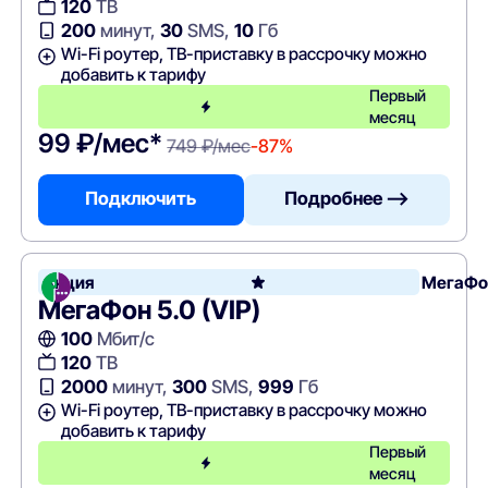
120
ТВ
200
минут,
30
SMS,
10
Гб
Wi-Fi роутер, ТВ-приставку в рассрочку можно
добавить к тарифу
Первый
месяц
99 ₽/мес*
749 ₽/мес
-87%
Подключить
Подробнее —>
Акция
МегаФо
МегаФон 5.0 (VIP)
100
Мбит/с
120
ТВ
2000
минут,
300
SMS,
999
Гб
Wi-Fi роутер, ТВ-приставку в рассрочку можно
добавить к тарифу
Первый
месяц