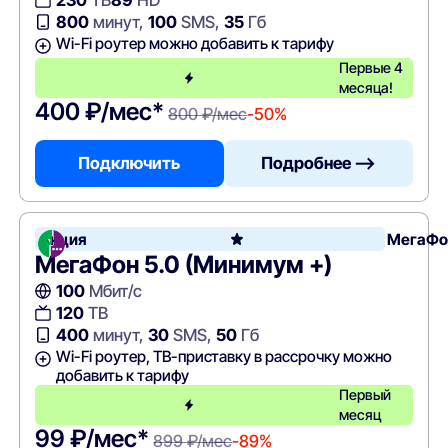
230
ТВ
89
HD
800
минут,
100
SMS,
35
Гб
Wi-Fi роутер можно добавить к тарифу
Первые 4
месяца!
400 ₽/мес*
800 ₽/мес
-50%
Подключить
Подробнее —>
Акция
МегаФо
МегаФон 5.0 (Минимум +)
100
Мбит/с
120
ТВ
400
минут,
30
SMS,
50
Гб
Wi-Fi роутер, ТВ-приставку в рассрочку можно
добавить к тарифу
Первый
месяц
99 ₽/мес*
899 ₽/мес
-89%