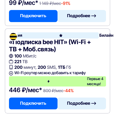
99 ₽/мес*
1 149 ₽/мес
-91%
Подключить
Подробнее —>
Акция
Билайн
«Подписка bee HIT» (Wi-Fi +
ТВ + Моб.связь)
100
Мбит/с
221
ТВ
200
минут,
200
SMS,
1ТБ
Гб
Wi-Fi роутер можно добавить к тарифу
Первые 4
месяца!
446 ₽/мес*
800 ₽/мес
-44%
Подключить
Подробнее —>