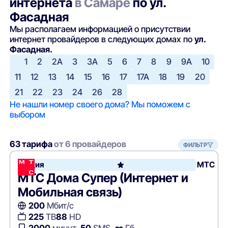
интернета
в Самаре
по ул.
Фасадная
Мы располагаем информацией о присутствии
интернет провайдеров в следующих домах по
ул.
Фасадная.
1
2
2А
3
3А
5
6
7
8
9
9А
10
11
12
13
14
15
16
17
17А
18
19
20
21
22
23
24
26
28
Не нашли номер своего дома? Мы поможем с
выбором
63 тарифа
от 6 провайдеров
ФИЛЬТР
Акция
МТС
МТС Дома Супер (Интернет и
Мобильная связь)
200
Мбит/с
225
ТВ
88
HD
2000
минут,
50
SMS,
∞
Гб