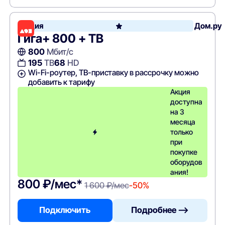
Акция
Дом.ру
Гига+ 800 + ТВ
800
Мбит/с
195
ТВ
68
HD
Wi-Fi-роутер, ТВ-приставку в рассрочку можно
добавить к тарифу
Акция
доступна
на 3
месяца
только
при
покупке
оборудов
ания!
800 ₽/мес*
1 600 ₽/мес
-50%
Подключить
Подробнее —>