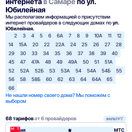
интернета
в Самаре
по ул.
Юбилейная
Мы располагаем информацией о присутствии
интернет провайдеров в следующих домах по
ул.
Юбилейная.
2
3
4
5
6
6А
7
8
9
10А
11
12
14
15А
20
22
22А
24
25
26
27
28
29
30
33
34
35
36
37
38
39
40
45
47
47А
48
49
49А
50
51
51А
52
52А
52Б
53
53А
54
54А
54Б
55
56
58
58Б
60
62
63
64
64А
65
66
Не нашли номер своего дома? Мы поможем с
выбором
68 тарифов
от 6 провайдеров
ФИЛЬТР
Акция
МТС