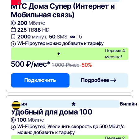
МТС Дома Супер (Интернет и
Мобильная связь)
200
Мбит/с
225
ТВ
88
HD
2000
минут,
50
SMS,
∞
Гб
Wi-Fi роутер можно добавить к тарифу
Первые 4
месяца!
500 ₽/мес*
1 000 ₽/мес
-50%
Подключить
Подробнее —>
Акция
Билайн
Удобный для дома 100
100
Мбит/с
Wi-Fi роутер, Увеличить скорость до 500 Мбит/с
можно добавить к тарифу
Первые 2