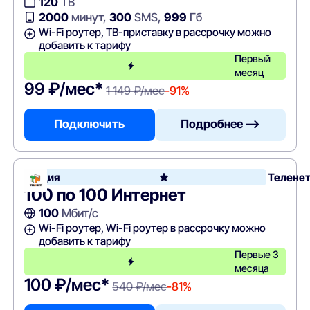
120
ТВ
2000
минут,
300
SMS,
999
Гб
Wi-Fi роутер, ТВ-приставку в рассрочку можно
добавить к тарифу
Первый
месяц
99 ₽/мес*
1 149 ₽/мес
-91%
Подключить
Подробнее —>
Акция
Телене
100 по 100 Интернет
100
Мбит/с
Wi-Fi роутер, Wi-Fi роутер в рассрочку можно
добавить к тарифу
Первые 3
месяца
100 ₽/мес*
540 ₽/мес
-81%