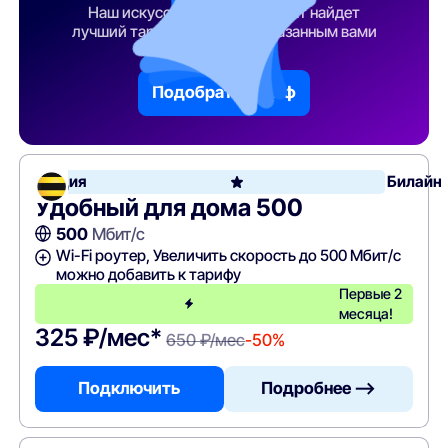
Наш искусственный интеллект найдет
лучший тарифный план по указанным вами
параметрам
Подобрать тариф
Акция
Билайн
Удобный для дома 500
500
Мбит/с
Wi-Fi роутер, Увеличить скорость до 500 Мбит/с
можно добавить к тарифу
Первые 2
месяца!
325 ₽/мес*
650 ₽/мес
-50%
Подключить
Подробнее —>