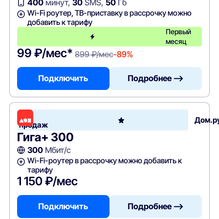
400
минут,
30
SMS,
50
Гб
Wi-Fi роутер, ТВ-приставку в рассрочку можно
добавить к тарифу
Первый
месяц
99 ₽/мес*
899 ₽/мес
-89%
Подключить
Подробнее —>
Хит
Дом.р
продаж
Гига+ 300
300
Мбит/с
Wi-Fi-роутер в рассрочку можно добавить к
тарифу
1 150 ₽/мес
Подключить
Подробнее —>