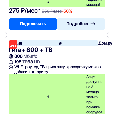
месяца!
275 ₽/мес*
550 ₽/мес
-50%
Подключить
Подробнее —>
Акция
Дом.ру
Гига+ 800 + ТВ
800
Мбит/с
195
ТВ
68
HD
Wi-Fi-роутер, ТВ-приставку в рассрочку можно
добавить к тарифу
Акция
доступна
на 3
месяца
только
при
покупке
оборудов