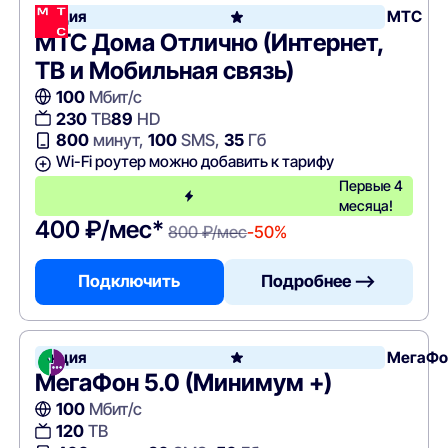
Акция
МТС
МТС Дома Отлично (Интернет,
ТВ и Мобильная связь)
100
Мбит/с
230
ТВ
89
HD
800
минут,
100
SMS,
35
Гб
Wi-Fi роутер можно добавить к тарифу
Первые 4
месяца!
400 ₽/мес*
800 ₽/мес
-50%
Подключить
Подробнее —>
Акция
МегаФо
МегаФон 5.0 (Минимум +)
100
Мбит/с
120
ТВ