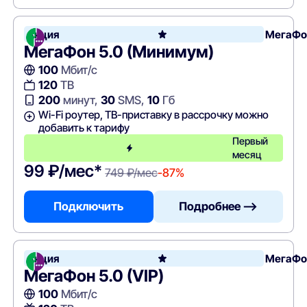
Акция
МегаФо
МегаФон 5.0 (Минимум)
100
Мбит/с
120
ТВ
200
минут,
30
SMS,
10
Гб
Wi-Fi роутер, ТВ-приставку в рассрочку можно
добавить к тарифу
Первый
месяц
99 ₽/мес*
749 ₽/мес
-87%
Подключить
Подробнее —>
Акция
МегаФо
МегаФон 5.0 (VIP)
100
Мбит/с