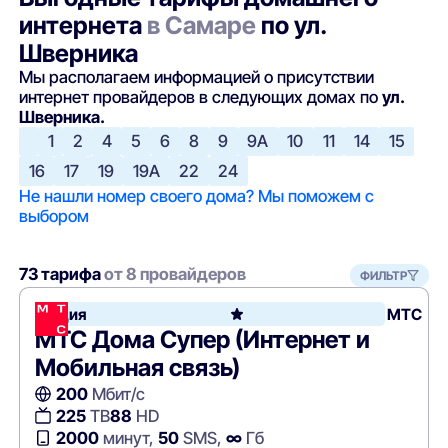
интернета
в Самаре
по ул.
Шверника
Мы располагаем информацией о присутствии
интернет провайдеров в следующих домах по
ул.
Шверника.
1
2
4
5
6
8
9
9А
10
11
14
15
16
17
19
19А
22
24
Не нашли номер своего дома? Мы поможем с
выбором
73 тарифа
от 8 провайдеров
ФИЛЬТР
Акция
МТС
МТС Дома Супер (Интернет и
Мобильная связь)
200
Мбит/с
225
ТВ
88
HD
2000
минут,
50
SMS,
∞
Гб