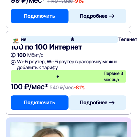
99 ₽/мес*
1 149 ₽/мес
-91%
Подключить
Подробнее —>
Акция
Телене
100 по 100 Интернет
100
Мбит/с
Wi-Fi роутер, Wi-Fi роутер в рассрочку можно
добавить к тарифу
Первые 3
месяца
100 ₽/мес*
540 ₽/мес
-81%
Подключить
Подробнее —>