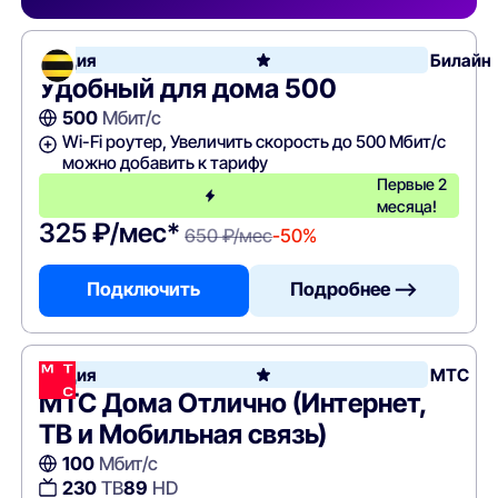
Акция
Билайн
Удобный для дома 500
500
Мбит/с
Wi-Fi роутер, Увеличить скорость до 500 Мбит/с
можно добавить к тарифу
Первые 2
месяца!
325 ₽/мес*
650 ₽/мес
-50%
Подключить
Подробнее —>
Акция
МТС
МТС Дома Отлично (Интернет,
ТВ и Мобильная связь)
100
Мбит/с
230
ТВ
89
HD