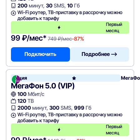
200
минут,
30
SMS,
10
Гб
Wi-Fi роутер, ТВ-приставку в рассрочку можно
добавить к тарифу
Первый
месяц
99 ₽/мес*
749 ₽/мес
-87%
Подключить
Подробнее —>
Акция
МегаФо
МегаФон 5.0 (VIP)
100
Мбит/с
120
ТВ
2000
минут,
300
SMS,
999
Гб
Wi-Fi роутер, ТВ-приставку в рассрочку можно
добавить к тарифу
Первый
месяц