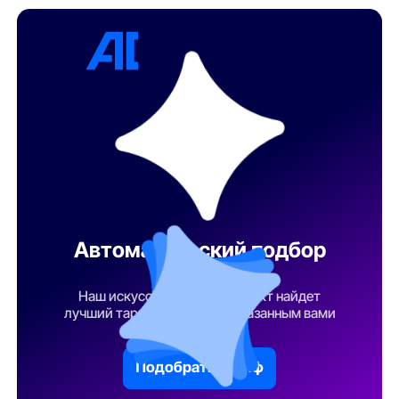
Автоматический подбор
тарифа
Наш искусственный интеллект найдет
лучший тарифный план по указанным вами
параметрам
Подобрать тариф