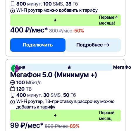
800
минут,
100
SMS,
35
Гб
Wi-Fi роутер можно добавить к тарифу
Первые 4
месяца!
400 ₽/мес*
800 ₽/мес
-50%
Подключить
Подробнее —>
Акция
МегаФо
МегаФон 5.0 (Минимум +)
100
Мбит/с
120
ТВ
400
минут,
30
SMS,
50
Гб
Wi-Fi роутер, ТВ-приставку в рассрочку можно
добавить к тарифу
Первый
месяц
99 ₽/мес*
899 ₽/мес
-89%