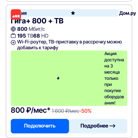
Акция
Дом.ру
Гига+ 800 + ТВ
800
Мбит/с
195
ТВ
68
HD
Wi-Fi-роутер, ТВ-приставку в рассрочку можно
добавить к тарифу
Акция
доступна
на 3
месяца
только
при
покупке
оборудов
ания!
800 ₽/мес*
1 600 ₽/мес
-50%
Подключить
Подробнее —>