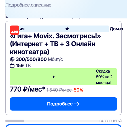
Подробное описание
Вам могут подойти
эти тарифы
Акция
Дом.ru
«Гига+ Movix. Засмотрись!»
(Интернет + ТВ + 3 Онлайн
кинотеатра)
300/500/800
Мбит/с
159
ТВ
Скидка
50% на 2
месяца!
770 ₽/мес*
1 540 ₽/мес
-50%
Подробнее —>
РАЗВЕРНУТЬ