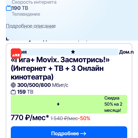
Скорость интернета
190
ТВ
Телевидение
Подробное описание
Вам могут подойти
эти тарифы
Акция
Дом.ru
«Гига+ Movix. Засмотрись!»
(Интернет + ТВ + 3 Онлайн
кинотеатра)
300/500/800
Мбит/с
159
ТВ
Скидка
50% на 2
месяца!
770 ₽/мес*
1 540 ₽/мес
-50%
Подробнее —>