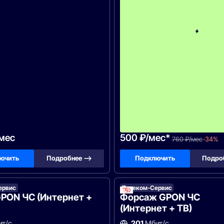
/мес
500 ₽/мес*
760 ₽/мес
-34%
ючить
Подробнее —>
Подключить
Подро
ервис
Телеком-Сервис
PON ЧС (Интернет +
Форсаж GPON ЧС
(Интернет + ТВ)
т/с
201
Мбит/с