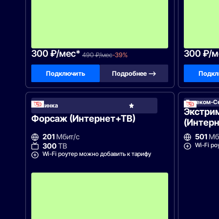
м
е
с
я
ц
а
!
300 ₽/мес*
300 ₽/м
490 ₽/мес
-39%
Подключить
Подробнее —>
Подкл
Телеком-С
Теле
Новинка
Сер
Экстри
Форсаж (Интернет+ТВ)
(Интерн
201
Мбит/с
501
Мб
Wi-Fi ро
300
ТВ
Wi-Fi роутер можно добавить к тарифу
С
к
и
д
к
а