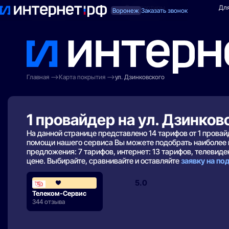
Поиск по адресу
Для квартиры
Для
Воронеж
Заказать звонок
Главная
Карта покрытия
ул. Дзинковского
1 провайдер на ул. Дзинков
На данной странице представлено 14 тарифов от 1 прова
помощи нашего сервиса Вы можете подобрать наиболее 
предложения: 7 тарифов, интернет: 13 тарифов, телевиден
цене. Выбирайте, сравнивайте и оставляйте
заявку на п
5.0
Телеком-Сервис
344 отзыва