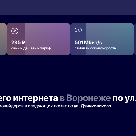
295 ₽
501 Мбит/с
самый дешёвый тариф
самая высокая скорость
го интернета
в Воронеже
по ул
провайдеров в следующих домах по
ул. Дзинковского.