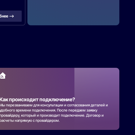
бнее —>
Как происходит подключение?
Мы перезваниваем для консультации и согласования деталей и
удобного времени подключения. После передаем заявку
провайдеру, который и производит подключение. Договор и
расчеты напрямую с провайдером.