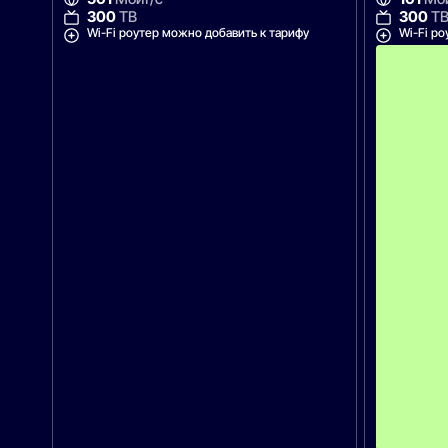
300
ТВ
300
Т
Wi-Fi роутер можно добавить к тарифу
Wi-Fi ро