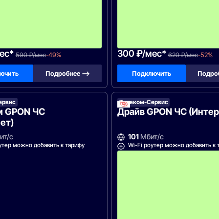
м
е
с
я
ц
а
!
ес*
300 ₽/мес*
590 ₽/мес
-49%
620 ₽/мес
-52%
ючить
Подробнее —>
Подключить
Подро
ервис
ком-
Телеком-Сервис
вис
м GPON ЧС
Драйв GPON ЧС (Интер
ет)
ит/с
101
Мбит/с
утер можно добавить к тарифу
Wi-Fi роутер можно добавить к 