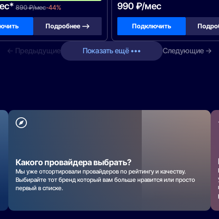
ес*
990 ₽/мес
890 ₽/мес
-44%
ючить
Подробнее —>
Подключить
Подро
← Предыдущие
Показать ещё •••
Следующие →
Какого провайдера выбрать?
Мы уже отсортировали провайдеров по рейтингу и качеству.
Выбирайте тот бренд который вам больше нравится или просто
первый в списке.