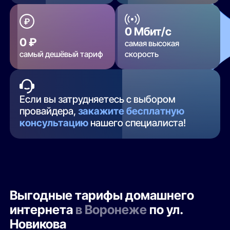
0 Мбит/с
0 ₽
самая высокая
самый дешёвый тариф
скорость
Если вы затрудняетесь с выбором
провайдера,
закажите бесплатную
консультацию
нашего специалиста!
Выгодные тарифы домашнего
интернета
в Воронеже
по ул.
Новикова