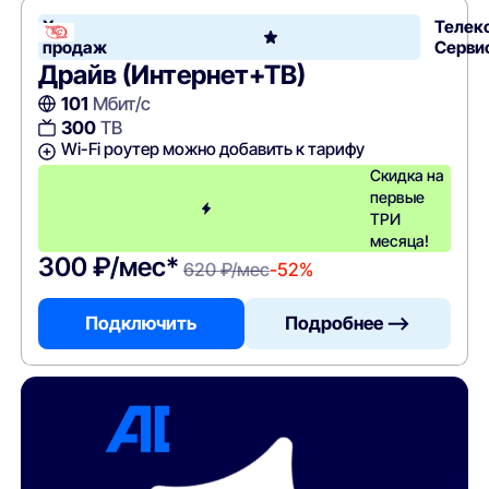
Хит
Телек
продаж
Серви
Драйв (Интернет+ТВ)
101
Мбит/с
300
ТВ
Wi-Fi роутер можно добавить к тарифу
Скидка на
первые
ТРИ
месяца!
300 ₽/мес*
620 ₽/мес
-52%
Подключить
Подробнее —>