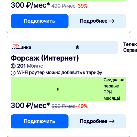
300 ₽/мес*
490 ₽/мес
-39%
Подключить
Подробнее —>
Теле
Новинка
Серв
Форсаж (Интернет)
201
Мбит/с
Wi-Fi роутер можно добавить к тарифу
Скидка на
первые
ТРИ
месяца!
300 ₽/мес*
590 ₽/мес
-49%
Подключить
Подробнее —>