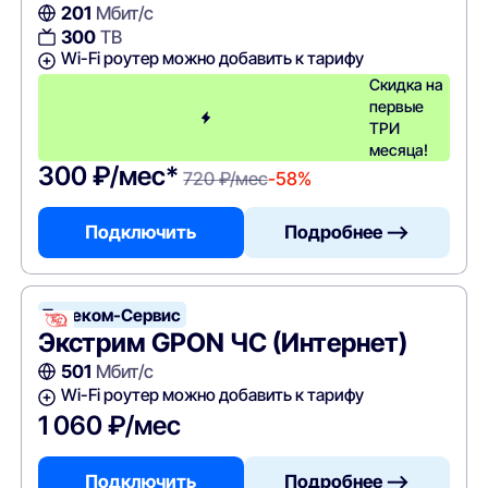
201
Мбит/с
300
ТВ
Wi-Fi роутер можно добавить к тарифу
Скидка на
первые
ТРИ
месяца!
300 ₽/мес*
720 ₽/мес
-58%
Подключить
Подробнее —>
Телеком-Сервис
Экстрим GPON ЧС (Интернет)
501
Мбит/с
Wi-Fi роутер можно добавить к тарифу
1 060 ₽/мес
Подключить
Подробнее —>