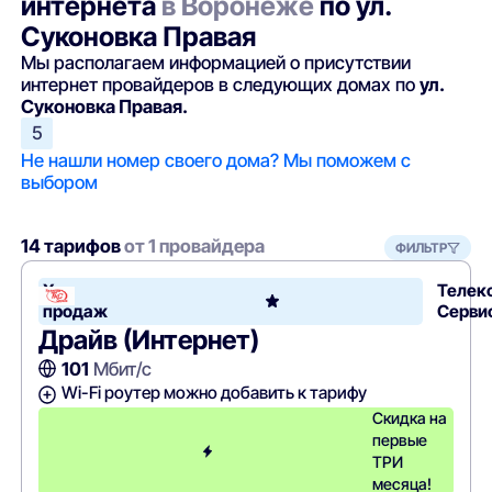
интернета
в Воронеже
по ул.
Суконовка Правая
Мы располагаем информацией о присутствии
интернет провайдеров в следующих домах по
ул.
Суконовка Правая.
5
Не нашли номер своего дома? Мы поможем с
выбором
14 тарифов
от 1 провайдера
ФИЛЬТР
Хит
Телек
продаж
Серви
Драйв (Интернет)
101
Мбит/с
Wi-Fi роутер можно добавить к тарифу
Скидка на
первые
ТРИ
месяца!