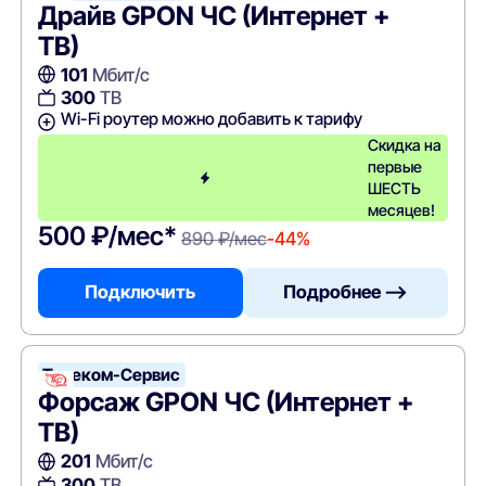
Драйв GPON ЧС (Интернет +
ТВ)
101
Мбит/с
300
ТВ
Wi-Fi роутер можно добавить к тарифу
Скидка на
первые
ШЕСТЬ
месяцев!
500 ₽/мес*
890 ₽/мес
-44%
Подключить
Подробнее —>
Телеком-Сервис
Форсаж GPON ЧС (Интернет +
ТВ)
201
Мбит/с
300
ТВ