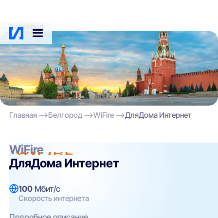
Белгород
Главная
Белгород
WiFire
ДляДома Интернет
WiFire
ДляДома Интернет
100
Мбит/с
Скорость интернета
Подробное описание