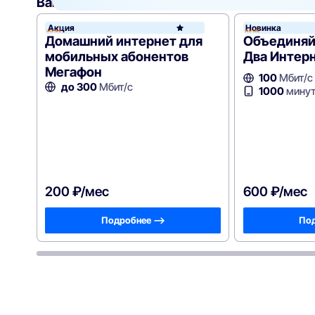
Вам могут подойти
эти тарифы
Акция
Новинка
WiFire
Домашний интернет для
Объединяй
мобильных абонентов
Два Интер
Мегафон
100
Мбит/с
до 300
Мбит/с
1000
минут
200 ₽/мес
600 ₽/мес
Подробнее —>
Под