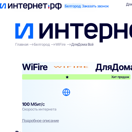
Поиск по адресу
Для квартиры
Для
Белгород
Заказать звонок
Главная
Белгород
WiFire
ДляДома Всё
WiFire
ДляДома
Хит продаж
100
Мбит/с
Скорость интернета
Подробное описание