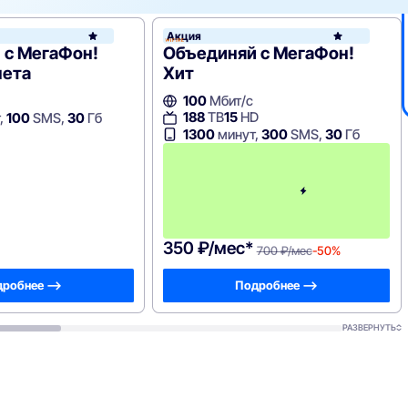
Акция
WiFire
 с МегаФон!
Объединяй с МегаФон!
нета
Хит
100
Мбит/с
188
ТВ
15
HD
,
100
SMS,
30
Гб
1300
минут,
300
SMS,
30
Гб
350 ₽/мес*
700 ₽/мес
-50%
робнее —>
Подробнее —>
РАЗВЕРНУТЬ