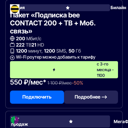
Акция
Билайн
Пакет «Подписка bee
CONTACT 200 + ТВ + Моб.
связь»
200
Мбит/с
222
ТВ
21
HD
1200
минут,
1200
SMS,
50
Гб
Wi-Fi роутер можно добавить к тарифу
с 3-го
месяца -
1100
550 ₽/мес*
1 100 ₽/мес
-50%
Подключить
Подробнее —>
Хит
Мега
продаж