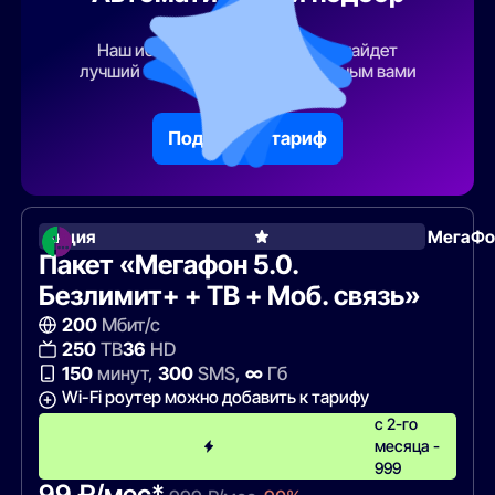
тарифа
Наш искусственный интеллект найдет
лучший тарифный план по указанным вами
параметрам
Подобрать тариф
Акция
МегаФо
Пакет «Мегафон 5.0.
Безлимит+ + ТВ + Моб. связь»
200
Мбит/с
250
ТВ
36
HD
150
минут,
300
SMS,
∞
Гб
Wi-Fi роутер можно добавить к тарифу
с 2-го
месяца -
999
99 ₽/мес*