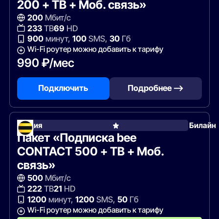
200 + ТВ + Моб. связь»
200
Мбит/с
233
ТВ
69
HD
900
минут,
100
SMS,
30
Гб
Wi-Fi роутер можно добавить к тарифу
990 ₽/мес
Подключить
Подробнее —>
Акция
Билайн
Пакет «Подписка bee
CONTACT 500 + ТВ + Моб.
связь»
500
Мбит/с
222
ТВ
21
HD
1200
минут,
1200
SMS,
50
Гб
Wi-Fi роутер можно добавить к тарифу