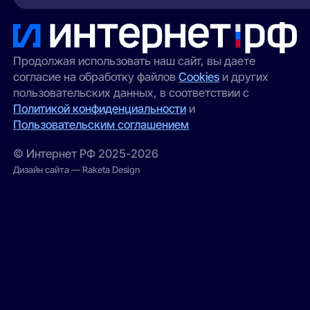
особенно актуален для частных домов и
оставить заявку через наш сайт — мы
удалённых участков.
передадим её провайдерам;
выбрать альтернативный вариант
(например, беспроводной интернет);
Продолжая использовать наш сайт, вы даете
согласие на обработку файлов
Cookies
и других
проверить соседние адреса — иногда
пользовательских данных, в соответствии с
сеть проведена в соседнем корпусе.
Политикой конфиденциальности
и
Пользовательским соглашением
© Интернет РФ 2025-2026
Дизайн сайта — Raketa Design