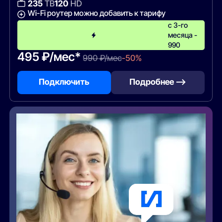
235
ТВ
120
HD
Wi-Fi роутер можно добавить к тарифу
с 3-го
месяца -
990
495 ₽/мес*
990 ₽/мес
-50%
Подключить
Подробнее —>