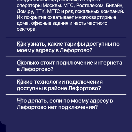
операторы Москвы: МТС, Ростелеком, Билайн,
Дом.ру, ТТК, МГТС и ряд локальных компаний.
Их покрытие охватывает многоквартирные
дома, офисные здания и часть частного
сектора.
Как узнать, какие тарифы доступны по
моему адресу в Лефортово?
Просто введите точный адрес (улицу и номер
Сколько стоит подключение интернета
дома) в поиске на нашем сайте. Система
в Лефортово?
покажет полный список доступных интернет-
провайдеров и тарифов с указанием скорости,
У большинства операторов базовое
Какие технологии подключения
стоимости, наличия ТВ и условий подключения.
подключение проводится бесплатно.
доступны в районе Лефортово?
Оплачивается только выбранный тариф и, при
необходимости, аренда или покупка
В зависимости от здания и инфраструктуры
Что делать, если по моему адресу в
оборудования. Точные условия указаны в
провайдеров могут быть доступны:
Лефортово нет подключения?
карточке каждого предложения.
оптоволоконный интернет (FTTH/GPON);
Такое возможно в отдельных домах без
кабельные сети (Ethernet/FTTB);
технической возможности подключения. Вы
можете:
беспроводной доступ (4G/5G) —