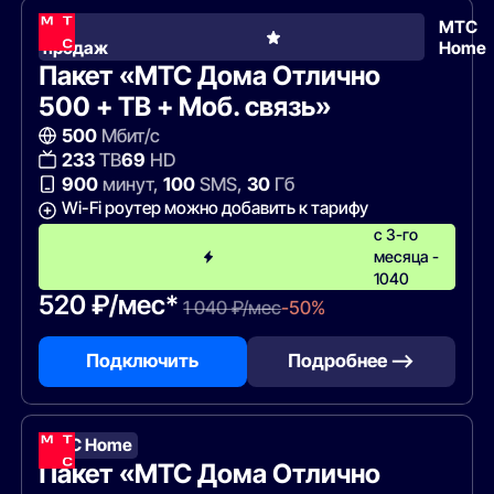
Хит
МТС
продаж
Home
Пакет «МТС Дома Отлично
500 + ТВ + Моб. связь»
500
Мбит/с
233
ТВ
69
HD
900
минут,
100
SMS,
30
Гб
Wi-Fi роутер можно добавить к тарифу
с 3-го
месяца -
1040
520 ₽/мес*
1 040 ₽/мес
-50%
Подключить
Подробнее —>
МТС Home
Пакет «МТС Дома Отлично