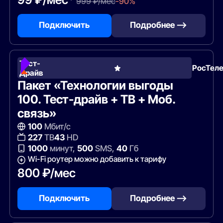
999 ₽/мес
-90%
Подключить
Подробнее —>
Тест-
РосТел
Драйв
Пакет «Технологии выгоды
100. Тест-драйв + ТВ + Моб.
связь»
100
Мбит/с
227
ТВ
43
HD
1000
минут,
500
SMS,
40
Гб
Wi-Fi роутер можно добавить к тарифу
800 ₽/мес
Подключить
Подробнее —>