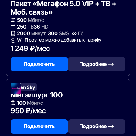
Пакет «Мегафон 5.0 VIP + ТВ +
Моб. связь»
500
Мбит/с
250
ТВ
36
HD
2000
минут,
300
SMS,
∞
Гб
Wi-Fi роутер можно добавить к тарифу
1 249 ₽/мес
Подключить
Подробнее —>
Seven Sky
Металлург 100
100
Мбит/с
950 ₽/мес
Подключить
Подробнее —>