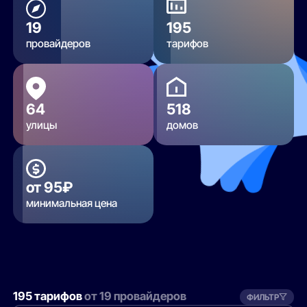
19
195
провайдеров
тарифов
64
518
улицы
домов
от 95₽
минимальная цена
195 тарифов
от 19 провайдеров
ФИЛЬТР