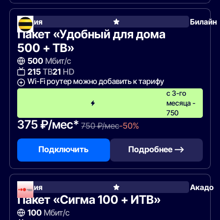
Акция
Билайн
Пакет «Удобный для дома
500 + ТВ»
500
Мбит/с
215
ТВ
21
HD
Wi-Fi роутер можно добавить к тарифу
с 3-го
месяца -
750
375 ₽/мес*
750 ₽/мес
-50%
Подключить
Подробнее —>
Акция
Акадо
Пакет «Сигма 100 + ИТВ»
100
Мбит/с