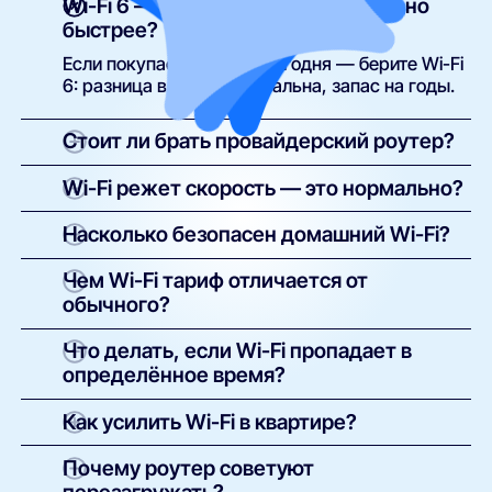
Wi-Fi 6 — это маркетинг или реально
быстрее?
Если покупаете роутер сегодня — берите Wi-Fi
6: разница в цене минимальна, запас на годы.
Стоит ли брать провайдерский роутер?
Если вы геймер или в квартире 15+ устройств
Wi-Fi режет скорость — это нормально?
— свой роутер классом выше окупится
комфортом.
Wi-Fi — компромисс удобства: без проводов,
Насколько безопасен домашний Wi-Fi?
но с потерями. Хотите полный тариф на
конкретном устройстве — воткните кабель.
Соседи не пройдут без пароля. Реальный риск
Чем Wi-Fi тариф отличается от
другой — умные устройства с заводскими
обычного?
паролями: меняйте их при установке.
Комплект «подключился и живёшь»: мастер
Что делать, если Wi-Fi пропадает в
настроит сеть, задаст пароль, проверит
определённое время?
скорость по всей квартире.
Иногда виноваты помехи: микроволновка,
Как усилить Wi-Fi в квартире?
радионяня, Bluetooth-колонки бьют по 2.4 ГГц.
Переставьте роутер и переведите важные
Репитер за пару тысяч закрывает одну
Почему роутер советуют
устройства на 5 ГГц.
проблемную комнату; меш — всю квартиру.