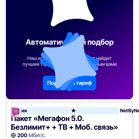
Автоматический подбор
тарифа
Наш искусственный интеллект найдет
лучший тарифный план по указанным вами
параметрам
Подобрать тариф
Акция
NetByN
Пакет «Мегафон 5.0.
Безлимит+ + ТВ + Моб. связь»
200
Мбит/с