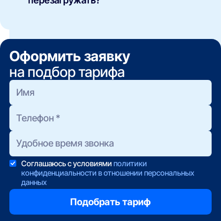
перезагружать?
Провод к стационарным устройствам (ТВ, ПК)
разгружает эфир.
Раз в месяц — достаточно. Заодно проверяйте
список подключённых устройств: гигиена сети
занимает две минуты.
Оформить заявку
на подбор тарифа
Соглашаюсь с условиями
политики
конфиденциальности в отношении персональных
данных