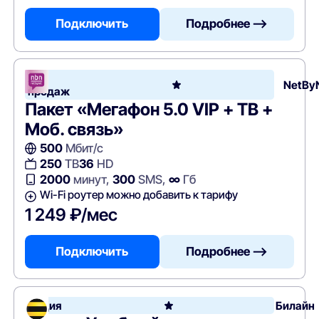
Подключить
Подробнее —>
Хит
NetBy
продаж
Пакет «Мегафон 5.0 VIP + ТВ +
Моб. связь»
500
Мбит/с
250
ТВ
36
HD
2000
минут,
300
SMS,
∞
Гб
Wi-Fi роутер можно добавить к тарифу
1 249 ₽/мес
Подключить
Подробнее —>
Акция
Билайн