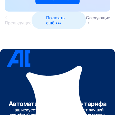
←
Показать
Следующие
Предыдущие
ещё •••
→
Автоматический подбор тарифа
Наш искусственный интеллект найдет лучший