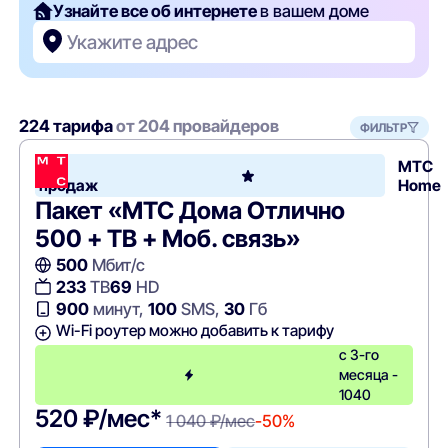
Узнайте все об интернете
в вашем доме
Укажите адрес
224 тарифа
от 204 провайдеров
ФИЛЬТР
Хит
МТС
продаж
Home
Пакет «МТС Дома Отлично
500 + ТВ + Моб. связь»
500
Мбит/с
233
ТВ
69
HD
900
минут,
100
SMS,
30
Гб
Wi-Fi роутер можно добавить к тарифу
с 3-го
месяца -
1040
520 ₽/мес*
1 040 ₽/мес
-50%