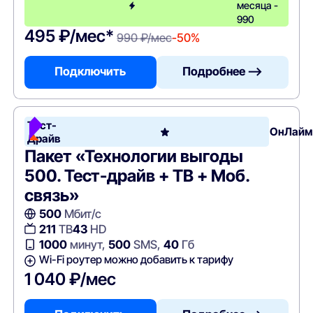
месяца -
990
495 ₽/мес*
990 ₽/мес
-50%
Подключить
Подробнее —>
Тест-
ОнЛайм
Драйв
Пакет «Технологии выгоды
500. Тест-драйв + ТВ + Моб.
связь»
500
Мбит/с
211
ТВ
43
HD
1000
минут,
500
SMS,
40
Гб
Wi-Fi роутер можно добавить к тарифу
1 040 ₽/мес