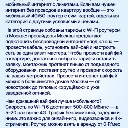
мобильный интернет с лимитами. Если вам нужен
интернет без проводов в квартиру вообще — это
мобильный 4G/5G-роутер с сим-картой, отдельная
категория с другими условиями и ценами.
На этой странице собраны тарифы с Wi-Fi роутером
в Москве: провайдеры Москвы предлагают
подключить беспроводной интернет «под ключ» —
провести кабель, установить вай-фай и настроить
сеть за один визит мастера. Чтобы провести вай фай
в квартире, достаточно выбрать тариф и оставить
заявку: монтажник протянет линию от подъездного
оборудования, поставит роутер и проверит скорость
на ваших устройствах. Провести интернет вай фай
можно в большинстве домов Москвы — от
новостроек до типовых «хрущёвок» с уже
заведённой оптикой.
Чем домашний вай фай лучше мобильного?
Скорость по Wi-Fi 6 достигает 500–800 Мбит/с — в
5–20 раз выше 4G. Трафик безлимитный, задержки
ниже: это важно для онлайн-игр, видеозвонков и 4K-
стриминга. Роутер можно взять в аренду от 0 ₽/мес