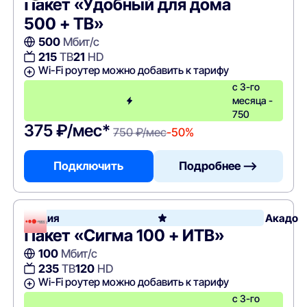
Пакет «Удобный для дома
500 + ТВ»
500
Мбит/с
215
ТВ
21
HD
Wi-Fi роутер можно добавить к тарифу
с 3-го
месяца -
750
375 ₽/мес*
750 ₽/мес
-50%
Подключить
Подробнее —>
Акция
Акадо
Пакет «Сигма 100 + ИТВ»
100
Мбит/с
235
ТВ
120
HD
Wi-Fi роутер можно добавить к тарифу
с 3-го