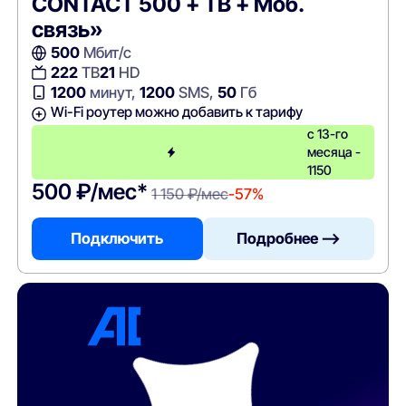
CONTACT 500 + ТВ + Моб.
связь»
500
Мбит/с
222
ТВ
21
HD
1200
минут,
1200
SMS,
50
Гб
Wi-Fi роутер можно добавить к тарифу
с 13-го
месяца -
1150
500 ₽/мес*
1 150 ₽/мес
-57%
Подключить
Подробнее —>