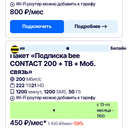
Wi-Fi роутер можно добавить к тарифу
800 ₽/мес
Подключить
Подробнее —>
Акция
Билайн
Пакет «Подписка bee
CONTACT 200 + ТВ + Моб.
связь»
200
Мбит/с
222
ТВ
21
HD
1200
минут,
1200
SMS,
50
Гб
Wi-Fi роутер можно добавить к тарифу
с 13-го
месяца -
1100
450 ₽/мес*
1 100 ₽/мес
-59%