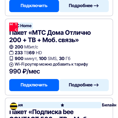
Подключить
Подробнее —>
МТС Home
Пакет «МТС Дома Отлично
200 + ТВ + Моб. связь»
200
Мбит/с
233
ТВ
69
HD
900
минут,
100
SMS,
30
Гб
Wi-Fi роутер можно добавить к тарифу
990 ₽/мес
Подключить
Подробнее —>
Акция
Билайн
Пакет «Подписка bee