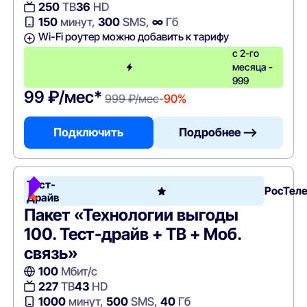
250
ТВ
36
HD
150
минут,
300
SMS,
∞
Гб
Wi-Fi роутер можно добавить к тарифу
с 2-го
месяца -
999
99 ₽/мес*
999 ₽/мес
-90%
Подключить
Подробнее —>
Тест-
РосТел
Драйв
Пакет «Технологии выгоды
100. Тест-драйв + ТВ + Моб.
связь»
100
Мбит/с
227
ТВ
43
HD
1000
минут,
500
SMS,
40
Гб