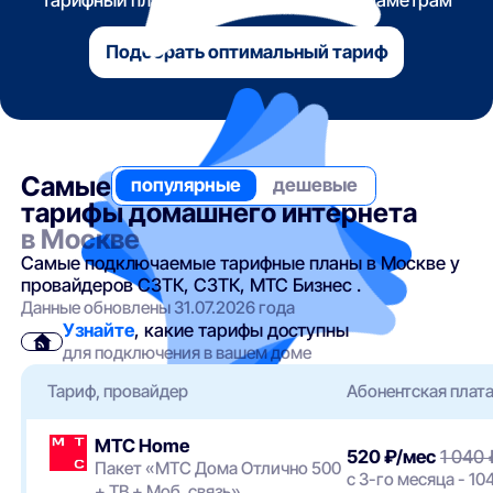
тарифный план по указанным вами параметрам
Подобрать оптимальный тариф
Самые
популярные
дешевые
тарифы домашнего интернета
в Москве
Самые подключаемые тарифные планы в Москве у
провайдеров СЗТК, СЗТК, МТС Бизнес .
Данные обновлены 31.07.2026 года
Узнайте
, какие тарифы доступны
для подключения в вашем доме
Тариф, провайдер
Абонентская плат
МТС Home
520 ₽/мес
1 040 
Пакет «МТС Дома Отлично 500
с 3-го месяца - 10
+ ТВ + Моб. связь»