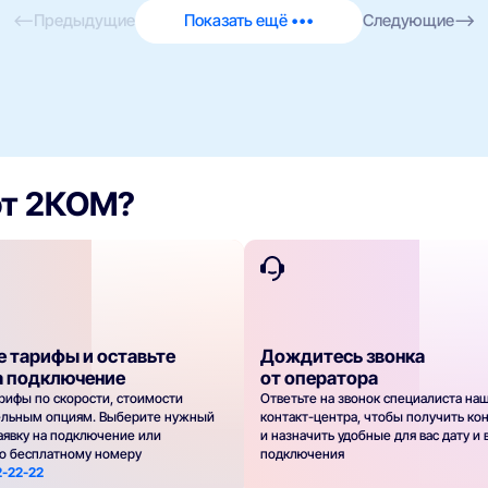
<—
Предыдущие
Показать ещё •••
Следующие
—>
от 2КОМ?
е тарифы и оставьте
Дождитесь звонка
а подключение
от оператора
рифы по скорости, стоимости
Ответьте на звонок специалиста на
ельным опциям. Выберите нужный
контакт-центра, чтобы получить ко
заявку на подключение или
и назначить удобные для вас дату и
по бесплатному номеру
подключения
2-22-22