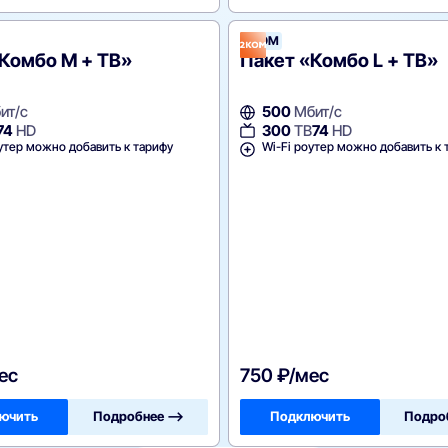
2КОМ
Комбо M + ТВ»
Пакет «Комбо L + ТВ»
ит/с
500
Мбит/с
74
HD
300
ТВ
74
HD
утер можно добавить к тарифу
Wi-Fi роутер можно добавить к 
ес
750 ₽/мес
ючить
Подробнее —>
Подключить
Подро