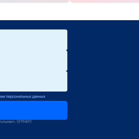
ю.
ется с Вами
нии персональных данных
оператору
зование
тольевич. ОГРНИП