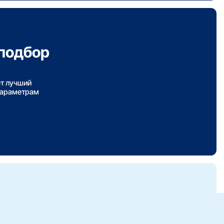
подбор
ет лучший
параметрам