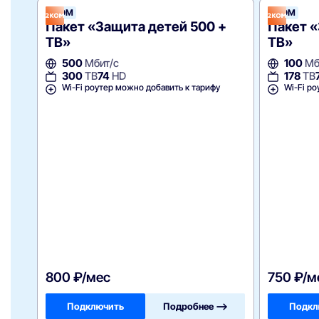
2КОМ
2КОМ
Пакет «Защита детей 500 +
Пакет «
ТВ»
ТВ»
500
Мбит/с
100
Мб
300
ТВ
74
HD
178
ТВ
Wi-Fi роутер можно добавить к тарифу
Wi-Fi ро
800 ₽/мес
750 ₽/м
Подключить
Подробнее —>
Подкл