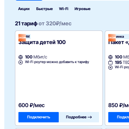
Акции
Быстрые
Wi‑Fi
Игровые
21 тариф
от
320
₽/мес
2КОМ
Новинка
Защита детей 100
Пакет «
100
Мбит/с
100
Мб
Wi-Fi роутер можно добавить к тарифу
195
ТВ
Wi-Fi ро
600 ₽/мес
850 ₽/м
Подключить
Подробнее —>
Подкл