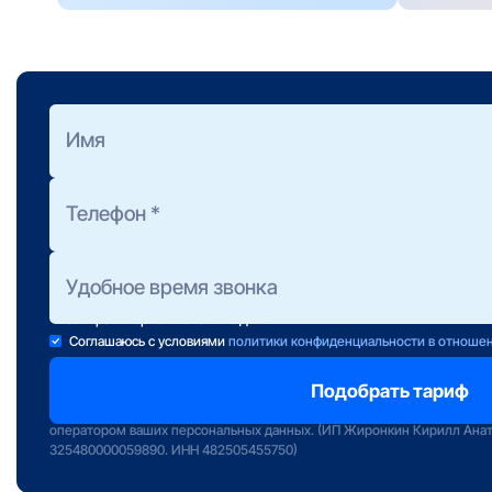
Оформить заявку
на подбор тарифа
Полезно знать:
Предоставление консультации не обязывает Вас к подключени
Консультанты работают ежедневно с 10 до 22 часов.
Если свою заявку Вы отправили после 22:00, консультант свяж
завтра в первой половине дня.
Соглашаюсь с условиями
политики конфиденциальности в отноше
Отправляя заявку вы подтверждаете передачу персональных данных 
сервиса «Интернет РФ» и даете свое согласие на обработку и исполь
оператором ваших персональных данных. (ИП Жиронкин Кирилл Ана
325480000059890. ИНН 482505455750)