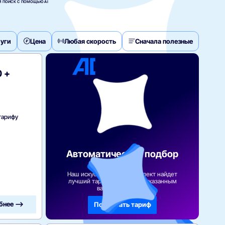
 ПОИСК С ПОМОЩЬЮ AI
уги
Цена
Любая скорость
Сначала полезные
 +
тарифу
Автоматический подбор
тарифа
Наш искусственный интеллект найдет
лучший тарифный план по указанным
вами параметрам
бнее —>
Подобрать тариф