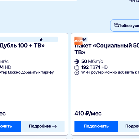
ТОЧНЫЙ
Любые усл
2КОМ
2КОМ
Дубль 100 + ТВ»
Пакет «Социальный 50
ТВ»
ит/с
50
Мбит/с
74
HD
192
ТВ
74
HD
утер можно добавить к тарифу
Wi-Fi роутер можно добавить к 
ес
410 ₽/мес
ючить
Подробнее —>
Подключить
Подро