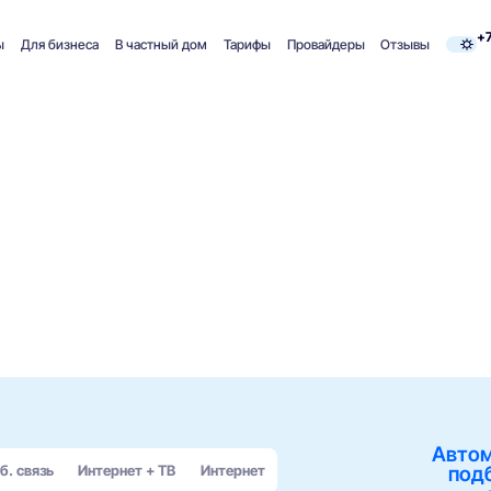
+7
ы
Для бизнеса
В частный дом
Тарифы
Провайдеры
Отзывы
Авто
под
б. связь
Интернет + ТВ
Интернет