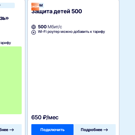
2КОМ
2КОМ
Защита детей 500
язь»
500
Мбит/с
Wi-Fi роутер можно добавить к тарифу
тарифу
с
4
-
г
о
м
е
с
я
ц
а
-
7
3
0
650 ₽/мес
бнее —>
Подключить
Подробнее —>