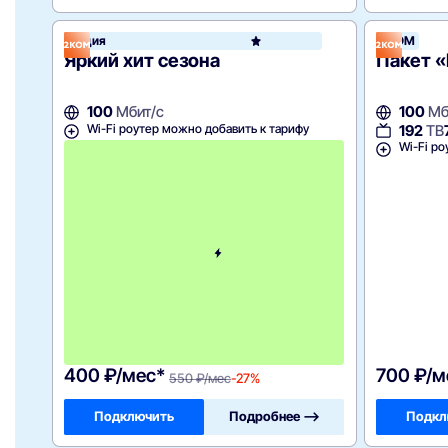
Акция
2КОМ
2КОМ
Яркий хит сезона
Пакет «
100
Мбит/с
100
Мб
Wi-Fi роутер можно добавить к тарифу
192
ТВ
Wi-Fi ро
с
3
-
г
о
м
е
с
я
ц
а
-
5
5
0
400 ₽/мес*
700 ₽/м
550 ₽/мес
-27%
Подключить
Подробнее —>
Подкл