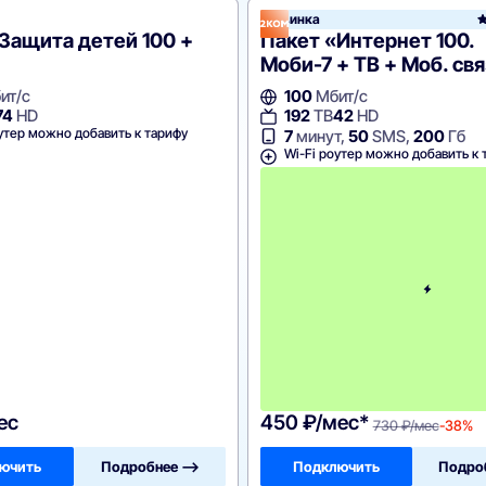
Новинка
Защита детей 100 +
Пакет «Интернет 100.
Моби-7 + ТВ + Моб. св
ит/с
100
Мбит/с
74
HD
192
ТВ
42
HD
утер можно добавить к тарифу
7
минут,
50
SMS,
200
Гб
Wi-Fi роутер можно добавить к 
ес
450 ₽/мес*
730 ₽/мес
-38%
ючить
Подробнее —>
Подключить
Подро