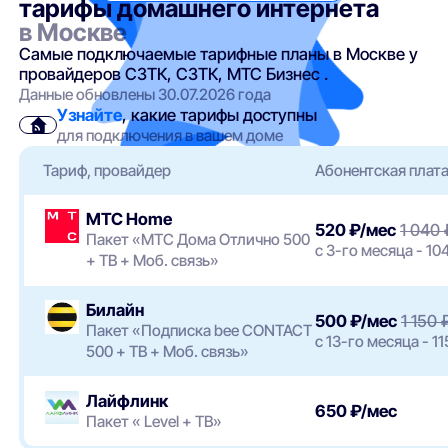
тарифы домашнего интернета
в Москве
Самые подключаемые тарифные планы в Москве у
провайдеров СЗТК, СЗТК, МТС Бизнес .
Данные обновлены 30.07.2026 года
Узнайте
, какие тарифы доступны
для подключения в вашем доме
Тариф, провайдер
Абонентская плат
МТС Home
520 ₽/мес
1 040 
Пакет «МТС Дома Отлично 500
с 3-го месяца - 10
+ ТВ + Моб. связь»
Билайн
500 ₽/мес
1 150 
Пакет «Подписка bee CONTACT
с 13-го месяца - 1
500 + ТВ + Моб. связь»
Лайфлинк
650 ₽/мес
Пакет « Level + ТВ»