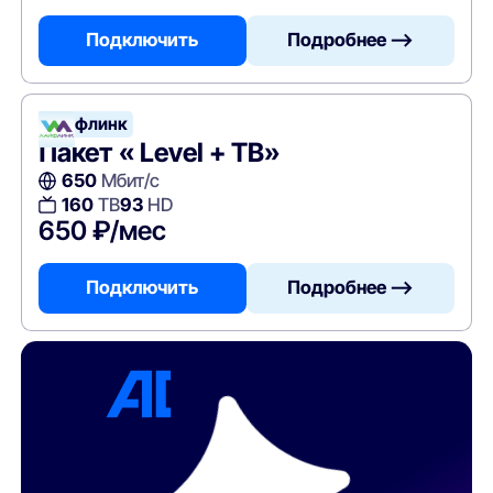
Подключить
Подробнее —>
Лайфлинк
Пакет « Level + ТВ»
650
Мбит/с
160
ТВ
93
HD
650 ₽/мес
Подключить
Подробнее —>