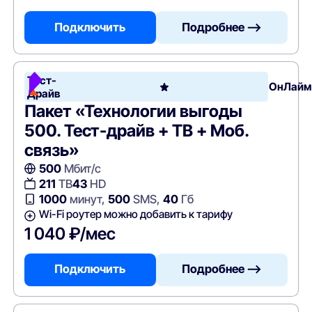
Подключить
Подробнее —>
Тест-
ОнЛайм
Драйв
Пакет «Технологии выгоды
500. Тест-драйв + ТВ + Моб.
связь»
500
Мбит/с
211
ТВ
43
HD
1000
минут,
500
SMS,
40
Гб
Wi-Fi роутер можно добавить к тарифу
1 040 ₽/мес
Подключить
Подробнее —>