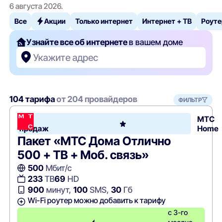
6 августа 2026.
Все
Акции
Только интернет
Интернет + ТВ
Роуте
Узнайте все об интернете
в вашем доме
Укажите адрес
104 тарифа
от 204 провайдеров
ФИЛЬТР
Хит
МТС
продаж
Home
Пакет «МТС Дома Отлично
500 + ТВ + Моб. связь»
500
Мбит/с
233
ТВ
69
HD
900
минут,
100
SMS,
30
Гб
Wi-Fi роутер можно добавить к тарифу
с 3-го