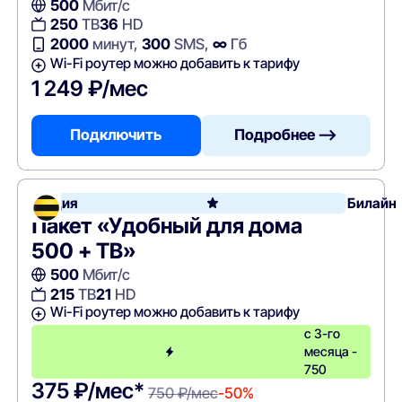
500
Мбит/с
250
ТВ
36
HD
2000
минут,
300
SMS,
∞
Гб
Wi-Fi роутер можно добавить к тарифу
1 249 ₽/мес
Подключить
Подробнее —>
Акция
Билайн
Пакет «Удобный для дома
500 + ТВ»
500
Мбит/с
215
ТВ
21
HD
Wi-Fi роутер можно добавить к тарифу
с 3-го
месяца -
750
375 ₽/мес*
750 ₽/мес
-50%