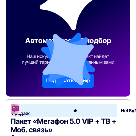
Автоматический подбор
тарифа
Наш искусственный интеллект найдет
лучший тарифный план по указанным вами
параметрам
Подобрать тариф
Хит
NetBy
продаж
Пакет «Мегафон 5.0 VIP + ТВ +
Моб. связь»