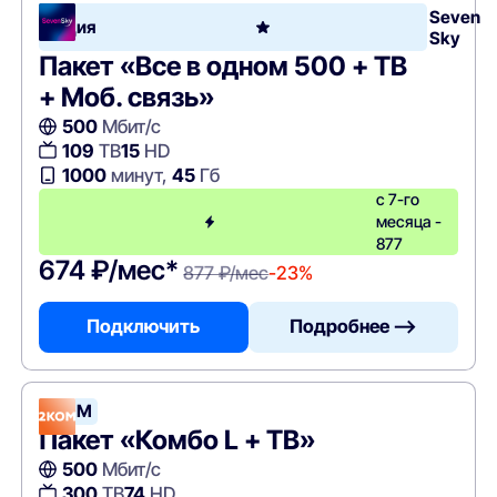
Seven
Акция
Sky
Пакет «Все в одном 500 + ТВ
+ Моб. связь»
500
Мбит/с
109
ТВ
15
HD
1000
минут,
45
Гб
с 7-го
месяца -
877
674 ₽/мес*
877 ₽/мес
-23%
Подключить
Подробнее —>
2КОМ
Пакет «Комбо L + ТВ»
500
Мбит/с
300
ТВ
74
HD