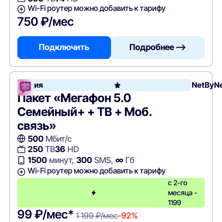
Wi-Fi роутер можно добавить к тарифу
750 ₽/мес
Подключить
Подробнее —>
Акция
NetByN
Пакет «Мегафон 5.0
Семейный+ + ТВ + Моб.
связь»
500
Мбит/с
250
ТВ
36
HD
1500
минут,
300
SMS,
∞
Гб
Wi-Fi роутер можно добавить к тарифу
с 2-го
месяца -
1199
99 ₽/мес*
1 199 ₽/мес
-92%