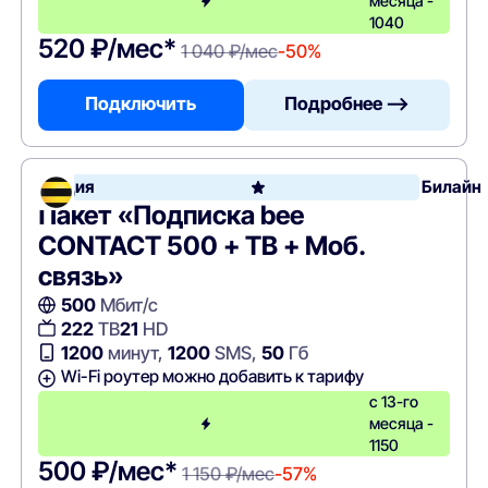
месяца -
1040
520 ₽/мес*
1 040 ₽/мес
-50%
Подключить
Подробнее —>
Акция
Билайн
Пакет «Подписка bee
CONTACT 500 + ТВ + Моб.
связь»
500
Мбит/с
222
ТВ
21
HD
1200
минут,
1200
SMS,
50
Гб
Wi-Fi роутер можно добавить к тарифу
с 13-го
месяца -
1150
500 ₽/мес*
1 150 ₽/мес
-57%