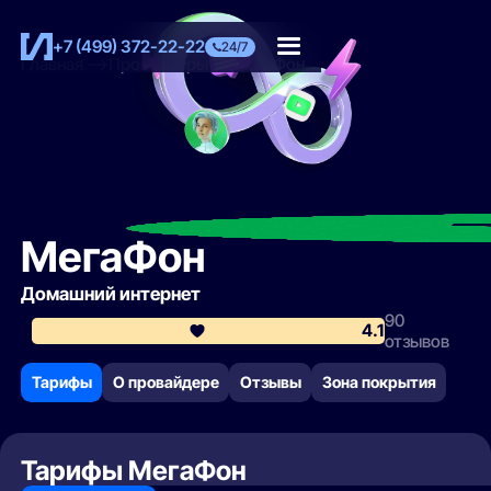
+7 (499) 372-22-22
24/7
Главная
Провайдеры
МегаФон
МегаФон
Домашний интернет
90
4.1
отзывов
Тарифы
О провайдере
Отзывы
Зона покрытия
Тарифы МегаФон