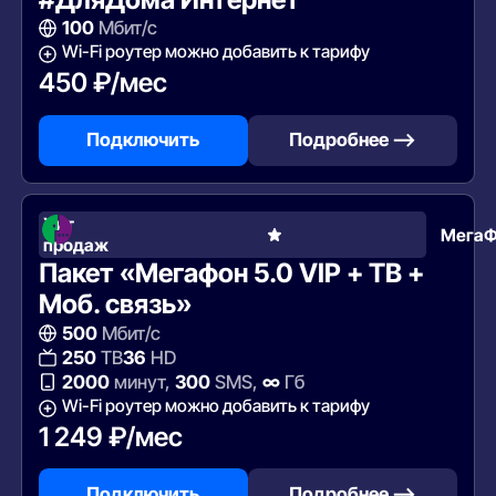
100
Мбит/с
Wi-Fi роутер можно добавить к тарифу
450 ₽/мес
Подключить
Подробнее —>
Хит
Мега
продаж
Пакет «Мегафон 5.0 VIP + ТВ +
Моб. связь»
500
Мбит/с
250
ТВ
36
HD
2000
минут,
300
SMS,
∞
Гб
Wi-Fi роутер можно добавить к тарифу
1 249 ₽/мес
Подключить
Подробнее —>