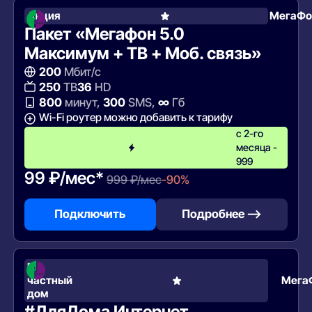
Акция
МегаФо
Пакет «Мегафон 5.0
Максимум + ТВ + Моб. связь»
200
Мбит/с
250
ТВ
36
HD
800
минут,
300
SMS,
∞
Гб
Wi-Fi роутер можно добавить к тарифу
с 2-го
месяца -
999
99 ₽/мес*
999 ₽/мес
-90%
Подключить
Подробнее —>
В
частный
Мега
дом
#ДляДома Интернет