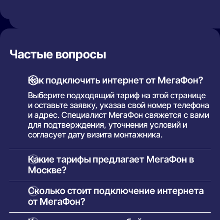
Частые вопросы
Как подключить интернет от МегаФон?
Выберите подходящий тариф на этой странице
и оставьте заявку, указав свой номер телефона
и адрес. Специалист МегаФон свяжется с вами
для подтверждения, уточнения условий и
согласует дату визита монтажника.
Какие тарифы предлагает МегаФон в
Москве?
В Москве доступны тарифы с различной
Сколько стоит подключение интернета
скоростью — от базовых до гигабитных. В
от МегаФон?
зависимости от выбранного плана можно
подключить пакеты с телевидением, домашней
Подключение большинства тарифов