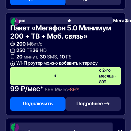
Акция
МегаФо
Пакет «Мегафон 5.0 Минимум
200 + ТВ + Моб. связь»
200
Мбит/с
250
ТВ
36
HD
20
минут,
30
SMS,
10
Гб
Wi-Fi роутер можно добавить к тарифу
с 2-го
месяца -
899
99 ₽/мес*
899 ₽/мес
-89%
Подключить
Подробнее —>
В