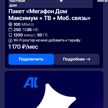
частный
Мега
дом
Пакет «Мегафон Дом
Максимум + ТВ + Моб. связь»
100
Мбит/с
250
ТВ
36
HD
1200
минут,
50
Гб
Wi-Fi роутер можно добавить к тарифу
1 170 ₽/мес
Подключить
Подробнее —>