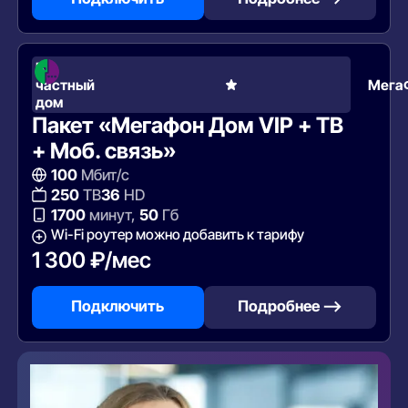
В
частный
Мега
дом
Пакет «Мегафон Дом VIP + ТВ
+ Моб. связь»
100
Мбит/с
250
ТВ
36
HD
1700
минут,
50
Гб
Wi-Fi роутер можно добавить к тарифу
1 300 ₽/мес
Подключить
Подробнее —>