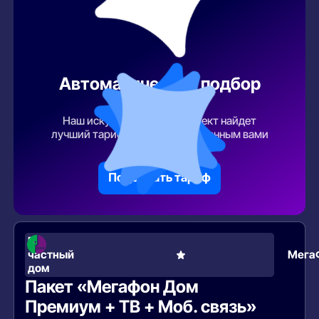
Автоматический подбор
тарифа
Наш искусственный интеллект найдет
лучший тарифный план по указанным вами
параметрам
Подобрать тариф
В
частный
Мега
дом
Пакет «Мегафон Дом
Премиум + ТВ + Моб. связь»