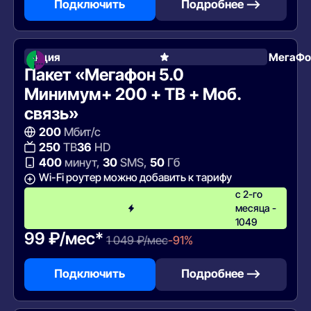
Подключить
Подробнее —>
Акция
МегаФо
Пакет «Мегафон 5.0
Минимум+ 200 + ТВ + Моб.
связь»
200
Мбит/с
250
ТВ
36
HD
400
минут,
30
SMS,
50
Гб
Wi-Fi роутер можно добавить к тарифу
с 2-го
месяца -
1049
99 ₽/мес*
1 049 ₽/мес
-91%
Подключить
Подробнее —>