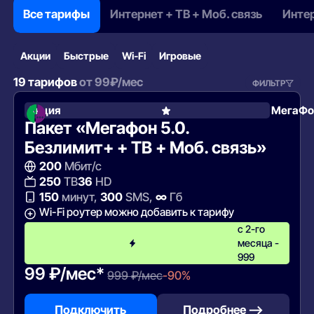
Все тарифы
Интернет + ТВ + Моб. связь
Интер
Акции
Быстрые
Wi‑Fi
Игровые
19 тарифов
от
99
₽/мес
ФИЛЬТР
Акция
МегаФо
Пакет «Мегафон 5.0.
Безлимит+ + ТВ + Моб. связь»
200
Мбит/с
250
ТВ
36
HD
150
минут,
300
SMS,
∞
Гб
Wi-Fi роутер можно добавить к тарифу
с 2-го
месяца -
999
99 ₽/мес*
999 ₽/мес
-90%
Подключить
Подробнее —>