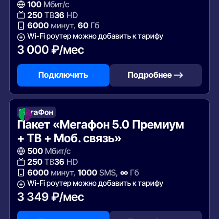
100
Мбит/с
250
ТВ
36
HD
6000
минут,
60
Гб
Wi-Fi роутер можно добавить к тарифу
3 000 ₽/мес
Подключить
Подробнее —>
МегаФон
Пакет «Мегафон 5.0 Премиум
+ ТВ + Моб. связь»
500
Мбит/с
250
ТВ
36
HD
6000
минут,
1000
SMS,
∞
Гб
Wi-Fi роутер можно добавить к тарифу
3 349 ₽/мес