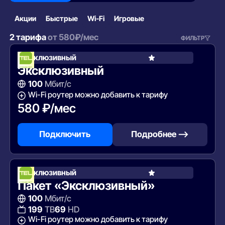
Акции
Быстрые
Wi‑Fi
Игровые
2 тарифа
от
580
₽/мес
ФИЛЬТР
Эксклюзивный
Эксклюзивный
100
Мбит/с
Wi-Fi роутер можно добавить к тарифу
580 ₽/мес
Подключить
Подробнее —>
Эксклюзивный
Пакет «Эксклюзивный»
100
Мбит/с
199
ТВ
69
HD
Wi-Fi роутер можно добавить к тарифу