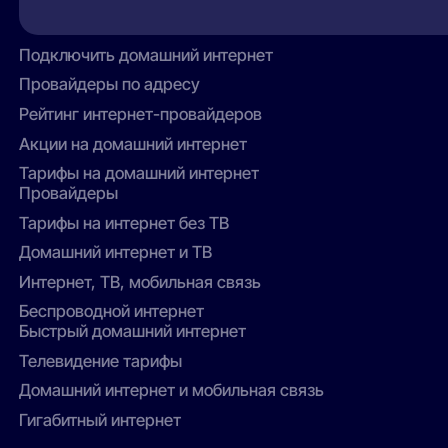
по обращению в техническую поддержку.
видеонаблюдение, Wi-Fi роутеры;
Условия зависят от текущего пакета и
Специальные акции и кэшбэк при оплате
действующих акций.
Подключить домашний интернет
через личный кабинет или приложение
провайдера.
Провайдеры по адресу
Рейтинг интернет-провайдеров
Акции на домашний интернет
Тарифы на домашний интернет
Провайдеры
Тарифы на интернет без ТВ
Домашний интернет и ТВ
Интернет, ТВ, мобильная связь
Беспроводной интернет
Быстрый домашний интернет
Телевидение тарифы
Домашний интернет и мобильная связь
Гигабитный интернет