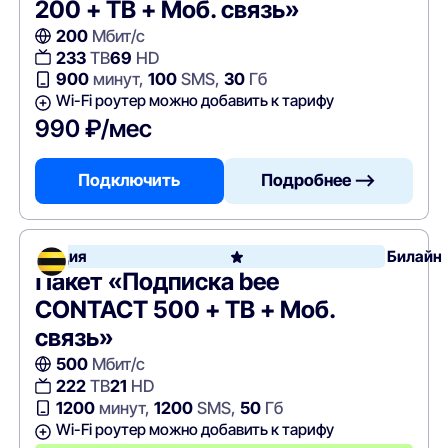
200 + ТВ + Моб. связь»
200
Мбит/с
233
ТВ
69
HD
900
минут,
100
SMS,
30
Гб
Wi-Fi роутер можно добавить к тарифу
990 ₽/мес
Подключить
Подробнее —>
Акция
Билайн
Пакет «Подписка bee
CONTACT 500 + ТВ + Моб.
связь»
500
Мбит/с
222
ТВ
21
HD
1200
минут,
1200
SMS,
50
Гб
Wi-Fi роутер можно добавить к тарифу