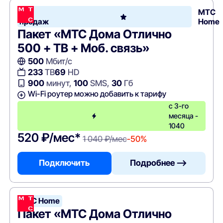
Хит
МТС
продаж
Home
Пакет «МТС Дома Отлично
500 + ТВ + Моб. связь»
500
Мбит/с
233
ТВ
69
HD
900
минут,
100
SMS,
30
Гб
Wi-Fi роутер можно добавить к тарифу
с 3-го
месяца -
1040
520 ₽/мес*
1 040 ₽/мес
-50%
Подключить
Подробнее —>
МТС Home
Пакет «МТС Дома Отлично