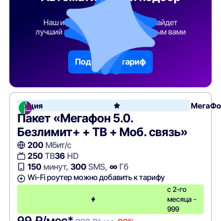
тарифа
Наш искусственный интеллект найдет
лучший тарифный план по указанным вами
параметрам
Подобрать тариф
Акция
МегаФо
Пакет «Мегафон 5.0.
Безлимит+ + ТВ + Моб. связь»
200
Мбит/с
250
ТВ
36
HD
150
минут,
300
SMS,
∞
Гб
Wi-Fi роутер можно добавить к тарифу
с 2-го
месяца -
999
99 ₽/мес*