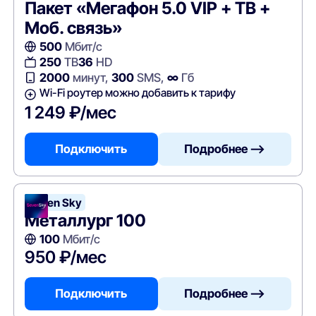
Пакет «Мегафон 5.0 VIP + ТВ +
Моб. связь»
500
Мбит/с
250
ТВ
36
HD
2000
минут,
300
SMS,
∞
Гб
Wi-Fi роутер можно добавить к тарифу
1 249 ₽/мес
Подключить
Подробнее —>
Seven Sky
Металлург 100
100
Мбит/с
950 ₽/мес
Подключить
Подробнее —>