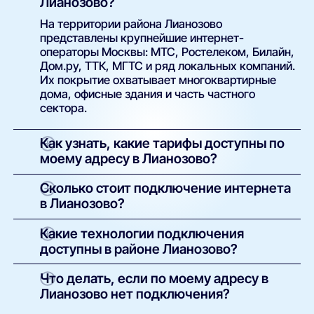
Лианозово?
На территории района Лианозово
представлены крупнейшие интернет-
операторы Москвы: МТС, Ростелеком, Билайн,
Дом.ру, ТТК, МГТС и ряд локальных компаний.
Их покрытие охватывает многоквартирные
дома, офисные здания и часть частного
сектора.
Как узнать, какие тарифы доступны по
моему адресу в Лианозово?
Просто введите точный адрес (улицу и номер
Сколько стоит подключение интернета
дома) в поиске на нашем сайте. Система
в Лианозово?
покажет полный список доступных интернет-
провайдеров и тарифов с указанием скорости,
У большинства операторов базовое
Какие технологии подключения
стоимости, наличия ТВ и условий подключения.
подключение проводится бесплатно.
доступны в районе Лианозово?
Оплачивается только выбранный тариф и, при
необходимости, аренда или покупка
В зависимости от здания и инфраструктуры
Что делать, если по моему адресу в
оборудования. Точные условия указаны в
провайдеров могут быть доступны:
Лианозово нет подключения?
карточке каждого предложения.
оптоволоконный интернет (FTTH/GPON);