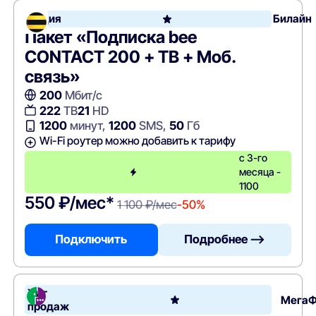
Акция
Билайн
Пакет «Подписка bee
CONTACT 200 + ТВ + Моб.
связь»
200
Мбит/с
222
ТВ
21
HD
1200
минут,
1200
SMS,
50
Гб
Wi-Fi роутер можно добавить к тарифу
с 3-го
месяца -
1100
550 ₽/мес*
1 100 ₽/мес
-50%
Подключить
Подробнее —>
Хит
Мега
продаж