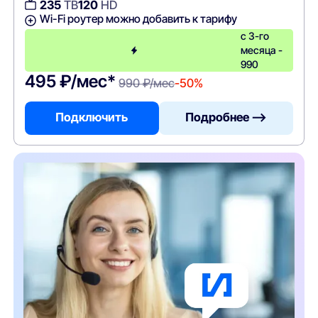
235
ТВ
120
HD
Wi-Fi роутер можно добавить к тарифу
с 3-го
месяца -
990
495 ₽/мес*
990 ₽/мес
-50%
Подключить
Подробнее —>