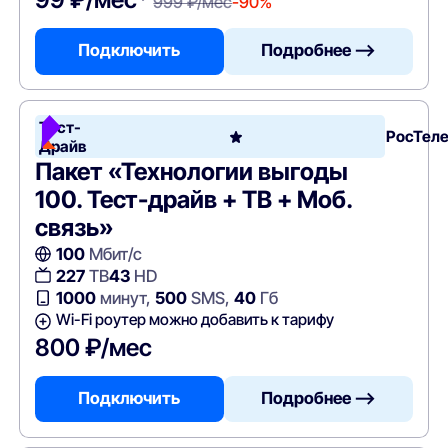
999 ₽/мес
-90%
Подключить
Подробнее —>
Тест-
РосТел
Драйв
Пакет «Технологии выгоды
100. Тест-драйв + ТВ + Моб.
связь»
100
Мбит/с
227
ТВ
43
HD
1000
минут,
500
SMS,
40
Гб
Wi-Fi роутер можно добавить к тарифу
800 ₽/мес
Подключить
Подробнее —>