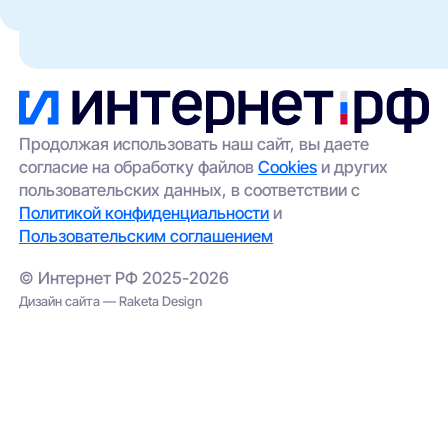
Такое возможно в отдельных домах без
кабельные сети (Ethernet/FTTB);
технической возможности подключения. Вы
можете:
беспроводной доступ (4G/5G) —
особенно актуален для частных домов и
оставить заявку через наш сайт — мы
удалённых участков.
передадим её провайдерам;
выбрать альтернативный вариант
(например, беспроводной интернет);
Продолжая использовать наш сайт, вы даете
согласие на обработку файлов
Cookies
и других
проверить соседние адреса — иногда
пользовательских данных, в соответствии с
сеть проведена в соседнем корпусе.
Политикой конфиденциальности
и
Пользовательским соглашением
© Интернет РФ 2025-2026
Дизайн сайта — Raketa Design