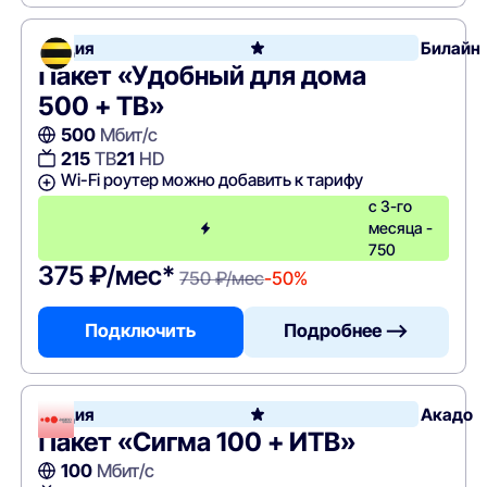
Акция
Билайн
Пакет «Удобный для дома
500 + ТВ»
500
Мбит/с
215
ТВ
21
HD
Wi-Fi роутер можно добавить к тарифу
с 3-го
месяца -
750
375 ₽/мес*
750 ₽/мес
-50%
Подключить
Подробнее —>
Акция
Акадо
Пакет «Сигма 100 + ИТВ»
100
Мбит/с