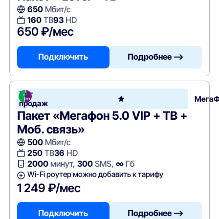
650
Мбит/с
160
ТВ
93
HD
650 ₽/мес
Подключить
Подробнее —>
Хит
Мега
продаж
Пакет «Мегафон 5.0 VIP + ТВ +
Моб. связь»
500
Мбит/с
250
ТВ
36
HD
2000
минут,
300
SMS,
∞
Гб
Wi-Fi роутер можно добавить к тарифу
1 249 ₽/мес
Подключить
Подробнее —>