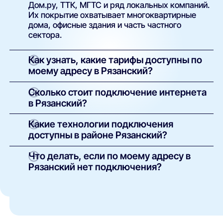
Дом.ру, ТТК, МГТС и ряд локальных компаний.
Их покрытие охватывает многоквартирные
дома, офисные здания и часть частного
сектора.
Как узнать, какие тарифы доступны по
моему адресу в Рязанский?
Просто введите точный адрес (улицу и номер
Сколько стоит подключение интернета
дома) в поиске на нашем сайте. Система
в Рязанский?
покажет полный список доступных интернет-
провайдеров и тарифов с указанием скорости,
У большинства операторов базовое
Какие технологии подключения
стоимости, наличия ТВ и условий подключения.
подключение проводится бесплатно.
доступны в районе Рязанский?
Оплачивается только выбранный тариф и, при
необходимости, аренда или покупка
В зависимости от здания и инфраструктуры
Что делать, если по моему адресу в
оборудования. Точные условия указаны в
провайдеров могут быть доступны:
Рязанский нет подключения?
карточке каждого предложения.
оптоволоконный интернет (FTTH/GPON);
Такое возможно в отдельных домах без
кабельные сети (Ethernet/FTTB);
технической возможности подключения. Вы
можете:
беспроводной доступ (4G/5G) —
особенно актуален для частных домов и
оставить заявку через наш сайт — мы