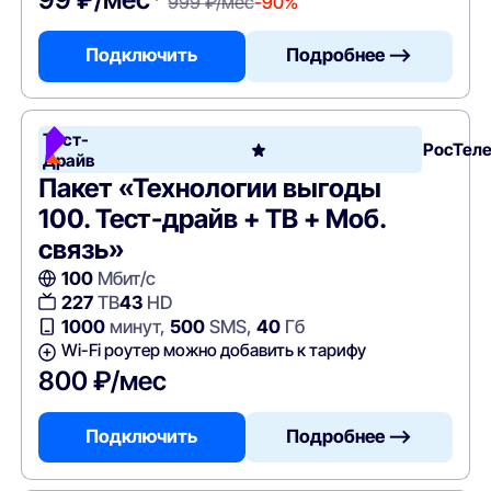
999 ₽/мес
-90%
Подключить
Подробнее —>
Тест-
РосТел
Драйв
Пакет «Технологии выгоды
100. Тест-драйв + ТВ + Моб.
связь»
100
Мбит/с
227
ТВ
43
HD
1000
минут,
500
SMS,
40
Гб
Wi-Fi роутер можно добавить к тарифу
800 ₽/мес
Подключить
Подробнее —>