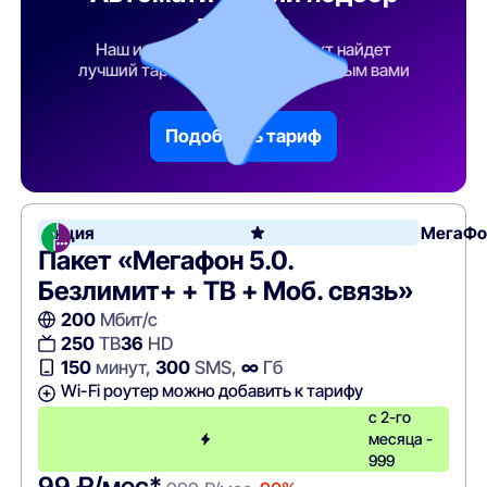
тарифа
Наш искусственный интеллект найдет
лучший тарифный план по указанным вами
параметрам
Подобрать тариф
Акция
МегаФо
Пакет «Мегафон 5.0.
Безлимит+ + ТВ + Моб. связь»
200
Мбит/с
250
ТВ
36
HD
150
минут,
300
SMS,
∞
Гб
Wi-Fi роутер можно добавить к тарифу
с 2-го
месяца -
999
99 ₽/мес*