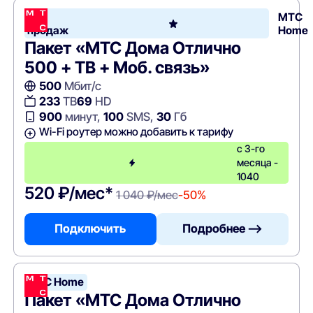
Хит
МТС
продаж
Home
Пакет «МТС Дома Отлично
500 + ТВ + Моб. связь»
500
Мбит/с
233
ТВ
69
HD
900
минут,
100
SMS,
30
Гб
Wi-Fi роутер можно добавить к тарифу
с 3-го
месяца -
1040
520 ₽/мес*
1 040 ₽/мес
-50%
Подключить
Подробнее —>
МТС Home
Пакет «МТС Дома Отлично