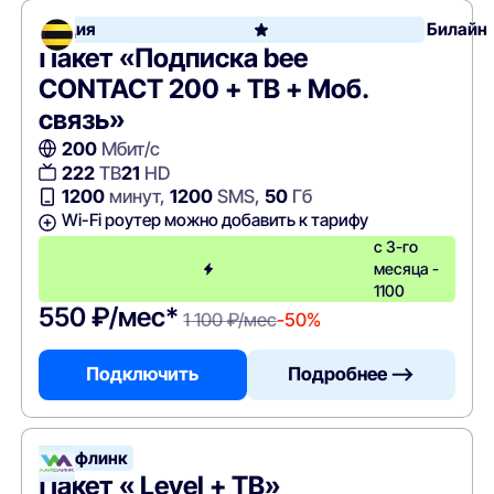
Акция
Билайн
Пакет «Подписка bee
CONTACT 200 + ТВ + Моб.
связь»
200
Мбит/с
222
ТВ
21
HD
1200
минут,
1200
SMS,
50
Гб
Wi-Fi роутер можно добавить к тарифу
с 3-го
месяца -
1100
550 ₽/мес*
1 100 ₽/мес
-50%
Подключить
Подробнее —>
Лайфлинк
Пакет « Level + ТВ»