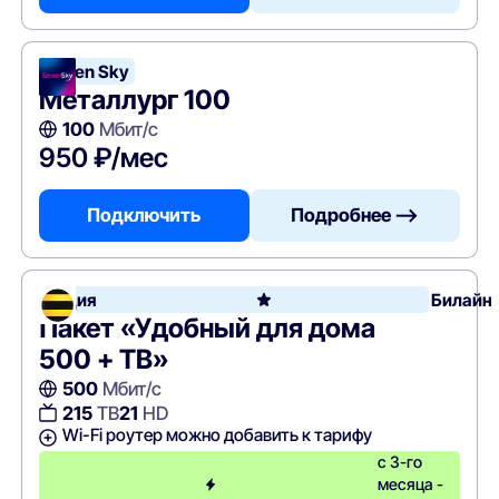
Seven Sky
Металлург 100
100
Мбит/с
950 ₽/мес
Подключить
Подробнее —>
Акция
Билайн
Пакет «Удобный для дома
500 + ТВ»
500
Мбит/с
215
ТВ
21
HD
Wi-Fi роутер можно добавить к тарифу
с 3-го
месяца -