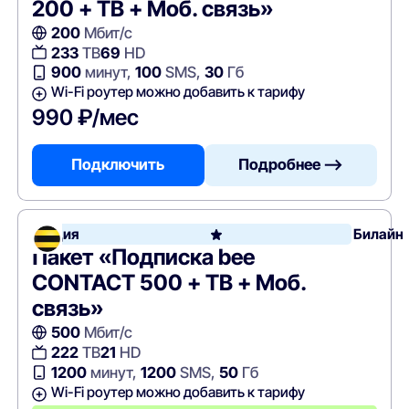
200 + ТВ + Моб. связь»
200
Мбит/с
233
ТВ
69
HD
900
минут,
100
SMS,
30
Гб
Wi-Fi роутер можно добавить к тарифу
990 ₽/мес
Подключить
Подробнее —>
Акция
Билайн
Пакет «Подписка bee
CONTACT 500 + ТВ + Моб.
связь»
500
Мбит/с
222
ТВ
21
HD
1200
минут,
1200
SMS,
50
Гб
Wi-Fi роутер можно добавить к тарифу