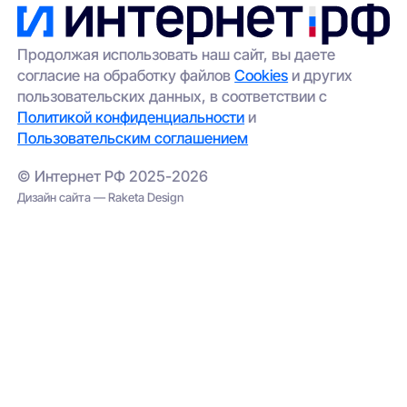
удалённых участков.
передадим её провайдерам;
выбрать альтернативный вариант
(например, беспроводной интернет);
Продолжая использовать наш сайт, вы даете
согласие на обработку файлов
Cookies
и других
проверить соседние адреса — иногда
пользовательских данных, в соответствии с
сеть проведена в соседнем корпусе.
Политикой конфиденциальности
и
Пользовательским соглашением
© Интернет РФ 2025-2026
Дизайн сайта — Raketa Design