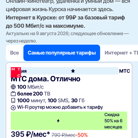
Онлайн-кинотеатр, удалёнка и умный дом — вся
цифровая жизнь Курска начинается здесь.
Интернет в Курске: от 99₽ за базовый тариф
до 500 Мбит/с на максимуме.
Актуально на 9 августа 2026; следующее обновление —
через неделю.
Все
Самые популярные тарифы
Интернет + Т
Акция
МТС
МТС дома. Отлично
100
Мбит/с
более 200
ТВ
1000
минут,
100
SMS,
30
Гб
Wi-Fi роутер можно добавить к тарифу
Скидка
50% на 6
месяцев
395 ₽/мес*
790 ₽/мес
-50%