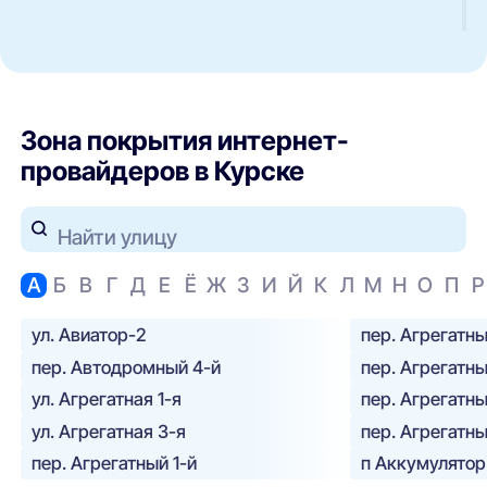
Зона покрытия интернет-
провайдеров в Курске
Найти улицу
А
Б
В
Г
Д
Е
Ё
Ж
З
И
Й
К
Л
М
Н
О
П
Р
ул. Авиатор-2
пер. Агрегатны
пер. Автодромный 4-й
пер. Агрегатны
ул. Агрегатная 1-я
пер. Агрегатны
ул. Агрегатная 3-я
пер. Агрегатны
пер. Агрегатный 1-й
п Аккумулятор