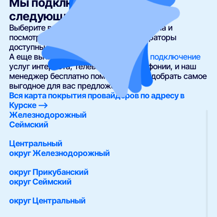
Мы подключаем интернет в
следующих районах
Курска
Выберите ваш район, улицу и номер дома и
посмотрите, какие провайдеры и операторы
доступны по вашему адресу.
А еще вы можете
оставить заявку на подключение
услуг интернета, телевидения и телефонии, и наш
менеджер бесплатно поможет вам подобрать самое
выгодное для вас предложение.
Вся карта покрытия провайдеров по адресу в
Курске —>
Железнодорожный
Сеймский
Центральный
округ Железнодорожный
округ Прикубанский
округ Сеймский
округ Центральный