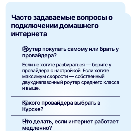
Часто задаваемые вопросы о
подключении домашнего
интернета
Роутер покупать самому или брать у
провайдера?
Если не хотите разбираться — берите у
провайдера с настройкой. Если хотите
максимум скорости — собственный
двухдиапазонный роутер среднего класса
и выше.
Какого провайдера выбрать в
Курске?
Сравните трёх лидеров по вашему
Что делать, если интернет работает
адресу: скорость, цену за Мбит/с и
медленно?
отзывы. в Курске работает 7 провайдеров,