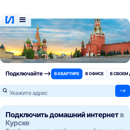
Курск
Подключайте —>
В КВАРТИРЕ
В ОФИСЕ
В СВОЕМ
—>
Укажите адрес
Подключить домашний интернет
в
Курске