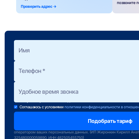
позвоните 
Проверить адрес ->
Оформить заявку
на подбор тарифа
Полезно знать:
Предоставление консультации не обязывает Вас к подключени
Консультанты работают ежедневно с 10 до 22 часов.
Если свою заявку Вы отправили после 22:00, консультант свяж
завтра в первой половине дня.
Соглашаюсь с условиями
политики конфиденциальности в отноше
Отправляя заявку вы подтверждаете передачу персональных данных 
сервиса «Интернет РФ» и даете свое согласие на обработку и исполь
оператором ваших персональных данных. (ИП Жиронкин Кирилл Ана
325480000059890. ИНН 482505455750)