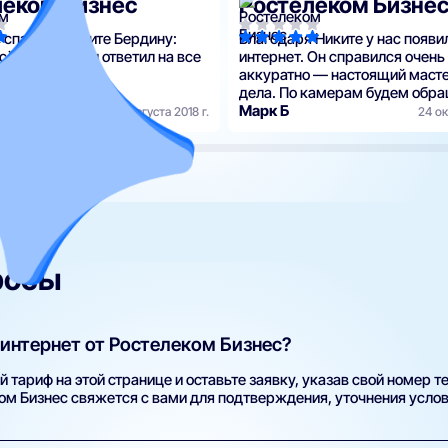
леком Бизнес
Ростелеком Бизне
 спасибо Никите Бердину:
Благодаря Никите у нас появи
сё установил и ответил на все
интернет. Он справился очень
аккуратно — настоящий масте
дела. По камерам будем обр
рагимов
только к Никите — отличный с
Марк Б
6 августа 2018 г.
24 ок
росы
интернет от Ростелеком Бизнес?
тариф на этой странице и оставьте заявку, указав свой номер т
м Бизнес свяжется с вами для подтверждения, уточнения услови