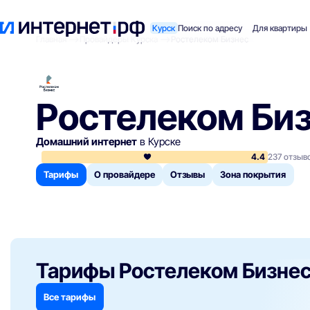
Курск
Поиск по адресу
Для квартиры
Главная
Провайдеры Курска
Ростелеком Бизнес
Ростелеком Би
Домашний интернет
в Курске
4.4
237 отзыв
Тарифы
О провайдере
Отзывы
Зона покрытия
Тарифы Ростелеком Бизне
Все тарифы