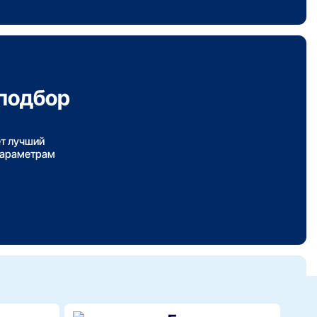
подбор
ет лучший
параметрам