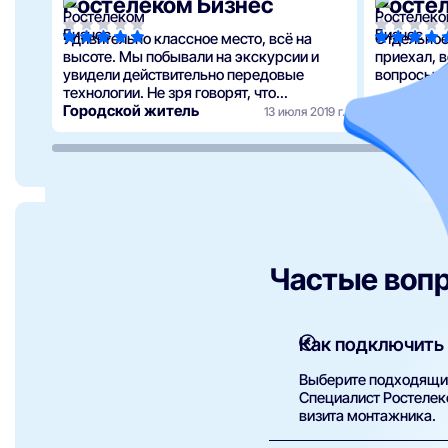
Ростелеком Бизнес
Росте
Удивительно классное место, всё на
Отдельное
высоте. Мы побывали на экскурсии и
приехал, в
увидели действительно передовые
вопросы.
технологии. Не зря говорят, что
Ростелеком вызывает доверие. С такой
Городской житель
Ринат Иб
13 июля 2019 г.
поддержкой бизнес может расти до
небес! В Октя…
Частые воп
Как подключить 
Выберите подходящий 
Специалист Ростелеко
визита монтажника.