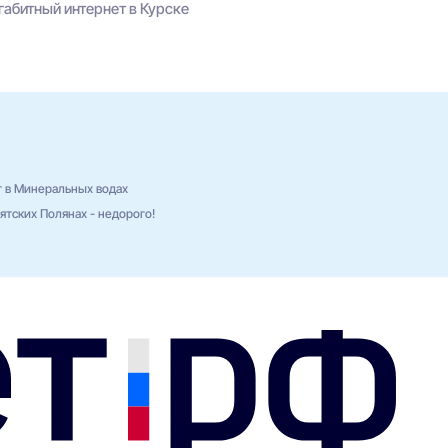
габитный интернет в Курске
т в Минеральных водах
тских Полянах - недорого!