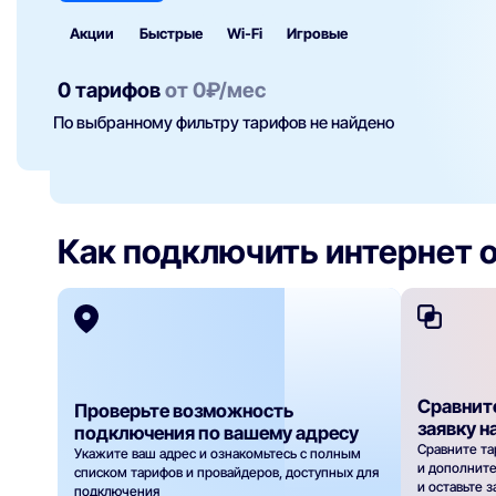
Акции
Быстрые
Wi‑Fi
Игровые
0 тарифов
от
0
₽/мес
По выбранному фильтру тарифов не найдено
Как подключить интернет о
Сравнит
Проверьте возможность
заявку н
подключения по вашему адресу
Сравните та
Укажите ваш адрес и ознакомьтесь с полным
и дополнит
списком тарифов и провайдеров, доступных для
и оставьте 
подключения