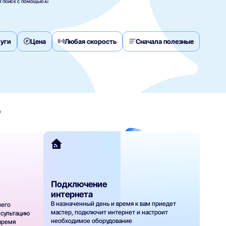
 ПОИСК С ПОМОЩЬЮ AI
уги
Цена
Любая скорость
Сначала полезные
?
Подключение
интернета
В назначенный день и время к вам приедет
шего
мастер, подключит интернет и настроит
нсультацию
необходимое оборудование
 время