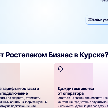
ТОЧНЫЙ
Любые усл
т Ростелеком Бизнес в Курске
е тарифы и оставьте
Дождитесь звонка
а подключение
от оператора
рифы по скорости, стоимости
Ответьте на звонок специалиста на
ельным опциям. Выберите нужный
контакт-центра, чтобы получить ко
заявку на подключение или
и назначить удобные для вас дату и