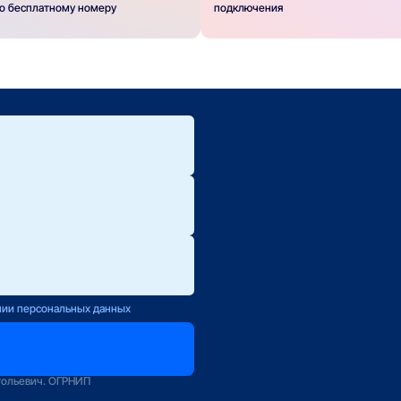
по бесплатному номеру
подключения
ю.
ется с Вами
нии персональных данных
оператору
зование
тольевич. ОГРНИП