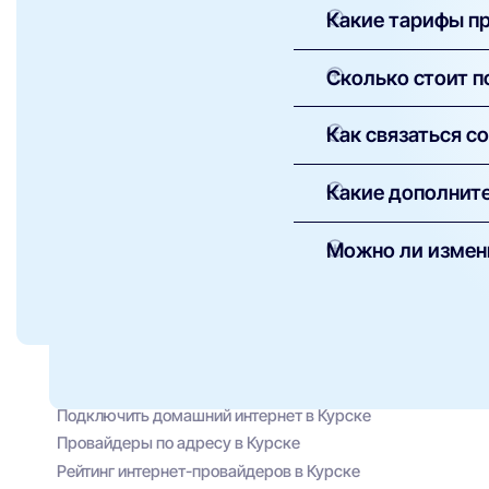
Какие тарифы пр
В Курске доступны та
Сколько стоит п
плана можно подключ
предложения — в кар
Подключение большинс
Как связаться с
описании. Абонентска
Контакты службы под
Какие дополните
можете оставить зап
Провайдер предлагае
Можно ли измен
Интерактивное 
Домашнюю и мо
Да, смена тарифа воз
обращению в техниче
Комплексы «умн
Специальные ак
Подключить домашний интернет в Курске
Провайдеры по адресу в Курске
Рейтинг интернет-провайдеров в Курске