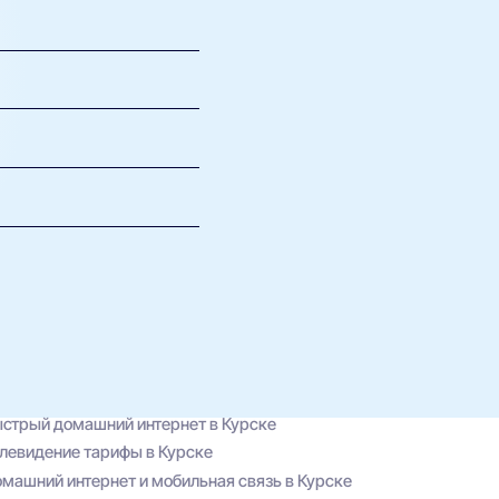
исимости от выбранного
Все актуальные
дования это указано в
йсе сайта.
 Бизнес. Также вы
ю оператору.
леком Бизнес или по
ующих акций.
провайдера.
стрый домашний интернет в Курске
левидение тарифы в Курске
машний интернет и мобильная связь в Курске