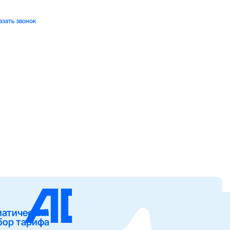
азать звонок
матический
бор тарифа