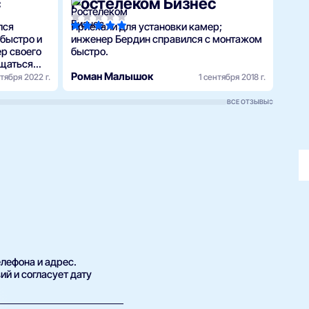
с
Ростелеком Бизнес
Ро
лся
Приехали для установки камер;
Маст
 быстро и
инженер Бердин справился с монтажом
роут
р своего
быстро.
лета
ащаться
отрудник.
Роман Малышок
Элин
тября 2022 г.
1 сентября 2018 г.
ВСЕ ОТЗЫВЫ
елефона и адрес.
й и согласует дату