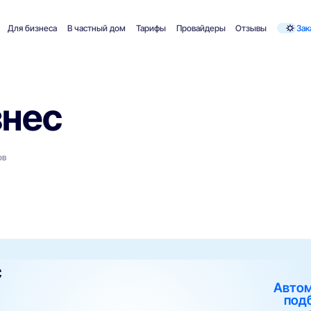
Для бизнеса
В частный дом
Тарифы
Провайдеры
Отзывы
Зак
знес
ов
с
Авто
под