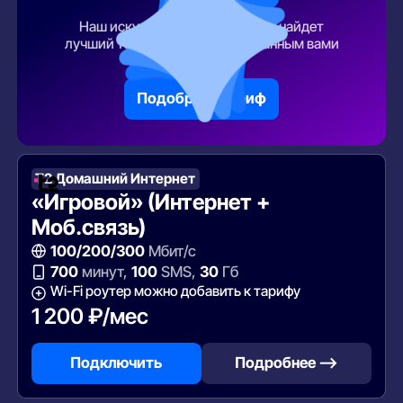
тарифа
Наш искусственный интеллект найдет
лучший тарифный план по указанным вами
параметрам
Подобрать тариф
Т2 Домашний Интернет
«Игровой» (Интернет +
Моб.связь)
100/200/300
Мбит/с
700
минут,
100
SMS,
30
Гб
Wi-Fi роутер можно добавить к тарифу
1 200 ₽/мес
Подключить
Подробнее —>