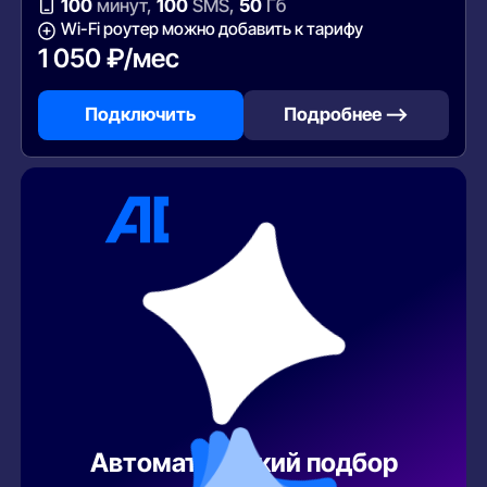
100
минут,
100
SMS,
50
Гб
Wi-Fi роутер можно добавить к тарифу
1 050 ₽/мес
Подключить
Подробнее —>
Автоматический подбор