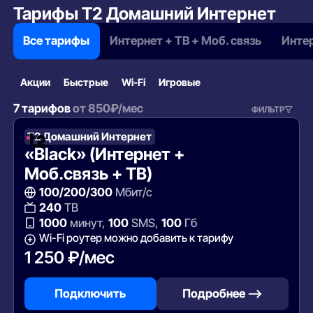
Тарифы Т2 Домашний Интернет
Все тарифы
Интернет + ТВ + Моб. связь
Интер
Акции
Быстрые
Wi‑Fi
Игровые
7 тарифов
от
850
₽/мес
ФИЛЬТР
Т2 Домашний Интернет
«Black» (Интернет +
Моб.связь + ТВ)
100/200/300
Мбит/с
240
ТВ
1000
минут,
100
SMS,
100
Гб
Wi-Fi роутер можно добавить к тарифу
1 250 ₽/мес
Подключить
Подробнее —>