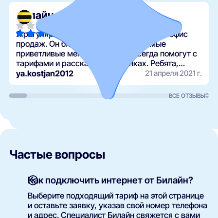
Билайн
Я регулярно обращаюсь в один и тот же офис
продаж. Он близко к дому, и там самые
приветливые менеджеры. Они всегда помогут с
тарифами и расскажут о новинках. Ребята,
удачи вам в вашей нелегкой работе!
ya.kostjan2012
21 апреля 2021 г.
ВСЕ ОТЗЫВЫ
Частые вопросы
Как подключить интернет от Билайн?
Выберите подходящий тариф на этой странице
и оставьте заявку, указав свой номер телефона
и адрес. Специалист Билайн свяжется с вами