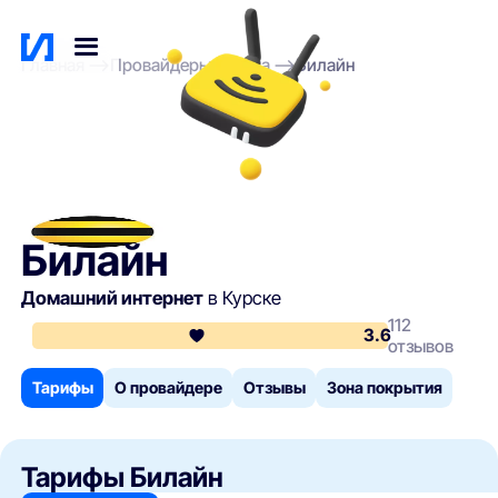
Главная
Провайдеры Курска
Билайн
Билайн
Домашний интернет
в Курске
112
3.6
отзывов
Тарифы
О провайдере
Отзывы
Зона покрытия
Тарифы Билайн