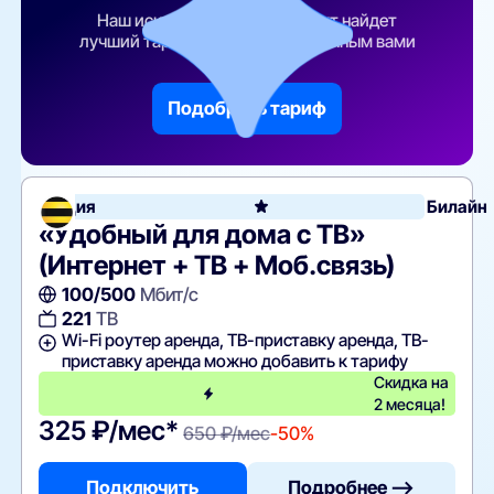
Наш искусственный интеллект найдет
лучший тарифный план по указанным вами
параметрам
Подобрать тариф
Акция
Билайн
«Удобный для дома с ТВ»
(Интернет + ТВ + Моб.связь)
100/500
Мбит/с
221
ТВ
Wi-Fi роутер аренда, ТВ-приставку аренда, ТВ-
приставку аренда можно добавить к тарифу
Скидка на
2 месяца!
325 ₽/мес*
650 ₽/мес
-50%
Подключить
Подробнее —>