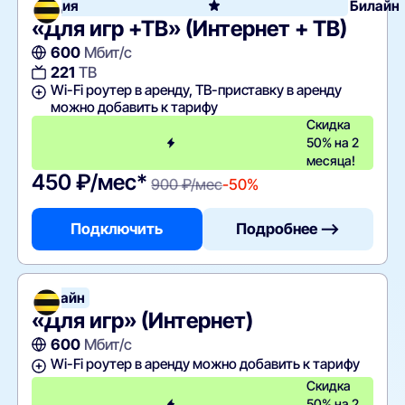
Акция
Билайн
«Для игр +ТВ» (Интернет + ТВ)
600
Мбит/с
221
ТВ
Wi-Fi роутер в аренду, ТВ-приставку в аренду
можно добавить к тарифу
Скидка
50% на 2
месяца!
450 ₽/мес*
900 ₽/мес
-50%
Подключить
Подробнее —>
Билайн
«Для игр» (Интернет)
600
Мбит/с
Wi-Fi роутер в аренду можно добавить к тарифу
Скидка
50% на 2