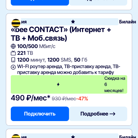
Акция
Билайн
«bee CONTACT» (Интернет +
ТВ + Моб.связь)
100/500
Мбит/с
221
ТВ
1200
минут,
1200
SMS,
50
Гб
WI-FI роутер аренда, ТВ-приставку аренда, ТВ-
приставку аренда можно добавить к тарифу
Скидка на
6
месяцев!
490 ₽/мес*
930 ₽/мес
-47%
Подключить
Подробнее —>
Акция
Билайн