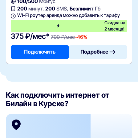
100/500
Мбит/с
200
минут,
200
SMS,
Безлимит
Гб
WI-FI роутер аренда можно добавить к тарифу
Скидка на
2 месяца!
375 ₽/мес*
700 ₽/мес
-46%
Подключить
Подробнее —>
Как подключить интернет от
Билайн в Курске?