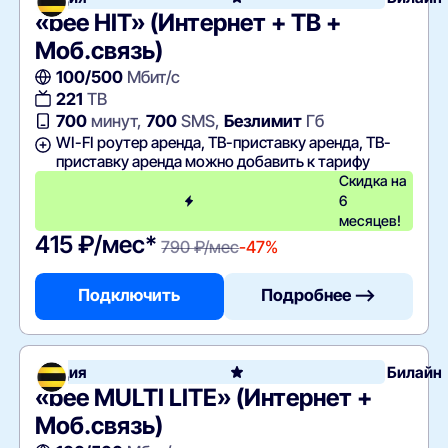
«bee HIT» (Интернет + ТВ +
Моб.связь)
100/500
Мбит/с
221
ТВ
700
минут,
700
SMS,
Безлимит
Гб
WI-FI роутер аренда, ТВ-приставку аренда, ТВ-
приставку аренда можно добавить к тарифу
Скидка на
6
месяцев!
415 ₽/мес*
790 ₽/мес
-47%
Подключить
Подробнее —>
Акция
Билайн
«bee MULTI LITE» (Интернет +
Моб.связь)