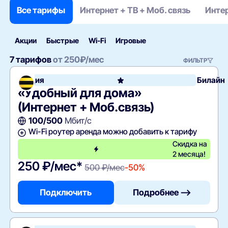
Все тарифы
Интернет + ТВ + Моб. связь
Интер
Акции
Быстрые
Wi‑Fi
Игровые
7 тарифов
от
250
₽/мес
ФИЛЬТР
Акция
Билайн
«Удобный для дома»
(Интернет + Моб.связь)
100/500
Мбит/с
Wi-Fi роутер аренда можно добавить к тарифу
Скидка на
2 месяца!
250 ₽/мес*
500 ₽/мес
-50%
Подключить
Подробнее —>