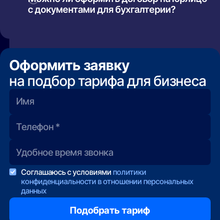
критичный сервис — обсудите с оператором
с документами для бухгалтерии?
расширенный SLA: за доплату дают гарантию
99.9% и круглосуточный выезд.
Конечно: счёт-оферта или полноценный
договор, ежемесячные акты, работа через
ЭДО (Диадок/СБИС) у большинства
операторов.
Оформить заявку
на подбор тарифа для бизнеса
Соглашаюсь с условиями
политики
конфиденциальности в отношении персональных
данных