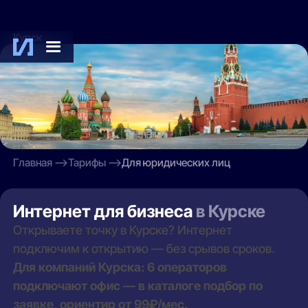
Курск
Главная
Тарифы
Для юридических лиц
Интернет для бизнеса
в Курске
Открываете точку в Курске? Интернет
подключим к открытию — без срывов сроков.
Для компаний Курска: 6 операторов
подключают офис — в каталоге подбор по
заявке, ориентир от 99₽/мес.