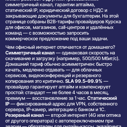
симметричный канал, гарантии аптайма,
статический IP, юридический договор с НДС и
закрывающие документы для бухгалтерии. На этой
странице собраны B2B-тарифы провайдеров Курска
для офисов, магазинов, call-центров и удалённых
команд — с возможностью запросить
коммерческое предложение под ваши задачи.
Чем офисный интернет отличается от домашнего?
Симметричный канал
— одинаковая скорость на
скачивание и загрузку (например, 500/500 Мбит/с).
Домашний тариф обычно асимметричен: быстро
качать, медленно отдавать — для облачных
сервисов, видеоконференций и резервного
копирования это критично.
SLA 99.5–99.9%
—
провайдер гарантирует аптайм и компенсирует
простой: стандарт — не более 4 часов в месяц,
премиум — восстановление за 1 час.
Статический
IP
— фиксированный адрес для VPN, собственного
сервера, IP-камер, интеграции с банком и 1С.
Резервный канал
— второй интернет (4G или оптика
от другого оператора) с автопереключением при
аварии — обязателен для онлайн-кассы, эквайринга