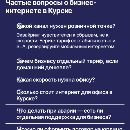
Частые вопросы о бизнес-
интернете в Курске
Какой канал нужен розничной точке?
Эквайринг чувствителен к обрывам, не к
скорости. Берите тариф со стабильностью и
SLA, резервируйте мобильным интернетом.
Зачем бизнесу отдельный тариф, если
домашний дешевле?
Гарантии: SLA с временем восстановления,
Какая скорость нужна офису?
симметричный канал, статический IP,
приоритетная поддержка и договор с юрлицом
Считайте по пиковой нагрузке: утренняя
Сколько стоит интернет для офиса в
с закрывающими документами.
синхронизация облаков и дневные
Курске?
видеовстречи. Канал, забитый выше 70%
регулярно, пора расширять.
Бизнес-линейка в Курске стартует от 99₽/мес.
Что делать при аварии — есть ли
Дороже домашних на 30–100% — доплата за
отдельная поддержка для бизнеса?
SLA, статический IP и приоритетную
поддержку.
Быстрее домашних в разы. Если у вас
Можно ли оформить договор на юрлицо