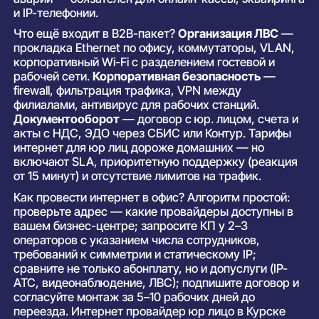
и IP-телефонии.
Что ещё входит в B2B-пакет?
Организация ЛВС
—
прокладка Ethernet по офису, коммутаторы, VLAN,
корпоративный Wi-Fi с разделением гостевой и
рабочей сети.
Корпоративная безопасность
—
firewall, фильтрация трафика, VPN между
филиалами, антивирус для рабочих станций.
Документооборот
— договор с юр. лицом, счета и
акты с НДС, ЭДО через СБИС или Контур. Тарифы
интернет для юр лиц дороже домашних — но
включают SLA, приоритетную поддержку (реакция
от 15 минут) и отсутствие лимитов на трафик.
Как провести интернет в офис? Алгоритм простой:
проверьте адрес — какие провайдеры доступны в
вашем бизнес-центре; запросите КП у 2–3
операторов с указанием числа сотрудников,
требований к симметрии и статическому IP;
сравните не только абонплату, но и допуслуги (IP-
АТС, видеонаблюдение, ЛВС); подпишите договор и
согласуйте монтаж за 5–10 рабочих дней до
переезда. Интернет провайдер юр лицо в Курске