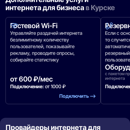
интернета для бизнеса
в Курске
Гостевой Wi-Fi
Резерв
Управляйте раздачей интернета
Если с осн
безлимитному количеству
то случитс
пользователей, показывайте
автоматич
рекламу, проводите опросы,
резервный
собирайте статистику
пользовате
Оборуд
с пакетом п
от 600 ₽/мес
интернета
Подключение:
от 1000 ₽
Подключе
Подключить —>
Провайдеры интернета для