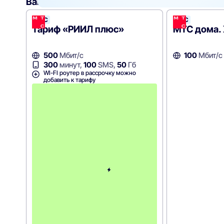
Вам могут подойти
эти тарифы
МТС
МТС
Тариф «РИИЛ плюс»
МТС дома.
500
Мбит/с
100
Мбит/с
300
минут,
100
SMS,
50
Гб
WI-FI роутер в рассрочку можно
добавить к тарифу
С
к
и
д
к
а
н
а
п
е
р
в
ы
е
6
м
е
с
я