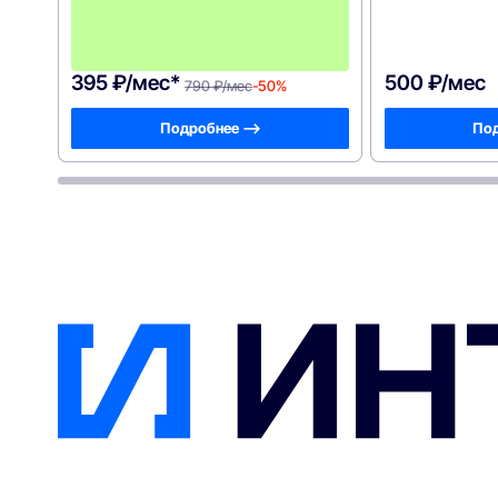
ц
е
в
!
395 ₽/мес*
500 ₽/мес
790 ₽/мес
-50%
Подробнее —>
Под