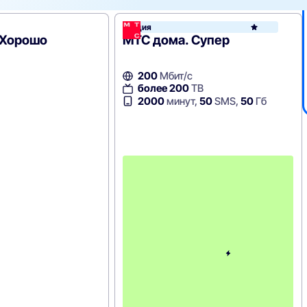
Акция
 Хорошо
МТС дома. Супер
200
Мбит/с
более 200
ТВ
2000
минут,
50
SMS,
50
Гб