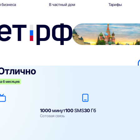
 бизнеса
В частный дом
Тарифы
Отлично
а 6 месяцев
1000
минут
100
SMS
30
Гб
Сотовая связь