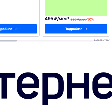
495 ₽/мес*
990 ₽/мес
-50%
робнее —>
Подробнее —>
РАЗВЕРНУТЬ