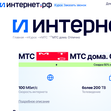
Поиск по адресу
Для квартиры
Для
Курск
Заказать звонок
Главная
Курск
МТС
МТС дома. Отлично
МТС
МТС дома. 
Скидка 50% н
100
Мбит/с
более 200
ТВ
Скорость интернета
Телевидение
Подробное описание